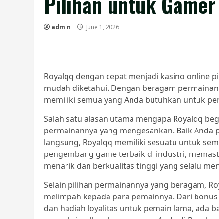
Pilihan untuk Gamer
admin
June 1, 2026
Royalqq dengan cepat menjadi kasino online p
mudah diketahui. Dengan beragam permainan, 
memiliki semua yang Anda butuhkan untuk pe
Salah satu alasan utama mengapa Royalqq begi
permainannya yang mengesankan. Baik Anda p
langsung, Royalqq memiliki sesuatu untuk se
pengembang game terbaik di industri, memast
menarik dan berkualitas tinggi yang selalu meng
Selain pilihan permainannya yang beragam, R
melimpah kepada para pemainnya. Dari bonus
dan hadiah loyalitas untuk pemain lama, ada