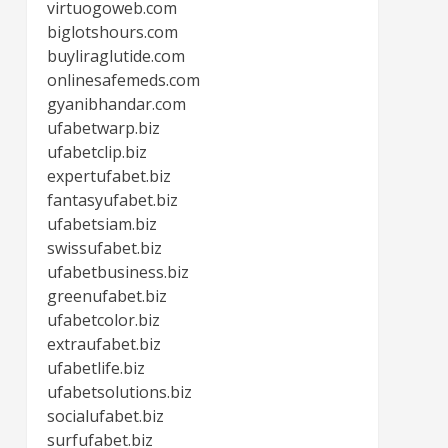
virtuogoweb.com
biglotshours.com
buyliraglutide.com
onlinesafemeds.com
gyanibhandar.com
ufabetwarp.biz
ufabetclip.biz
expertufabet.biz
fantasyufabet.biz
ufabetsiam.biz
swissufabet.biz
ufabetbusiness.biz
greenufabet.biz
ufabetcolor.biz
extraufabet.biz
ufabetlife.biz
ufabetsolutions.biz
socialufabet.biz
surfufabet.biz