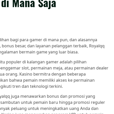
 di Mana Saja
ilihan bagi para gamer di mana pun, dan alasannya
bonus besar, dan layanan pelanggan terbaik, Royalqq
ngalaman bermain game yang luar biasa.
tu populer di kalangan gamer adalah pilihan
enggemar slot, permainan meja, atau permainan dealer
mua orang. Kasino bermitra dengan beberapa
ikan bahwa pemain memiliki akses ke permainan
ikuti tren dan teknologi terkini.
oyalqq juga menawarkan bonus dan promosi yang
 sambutan untuk pemain baru hingga promosi reguler
 banyak peluang untuk meningkatkan uang Anda dan