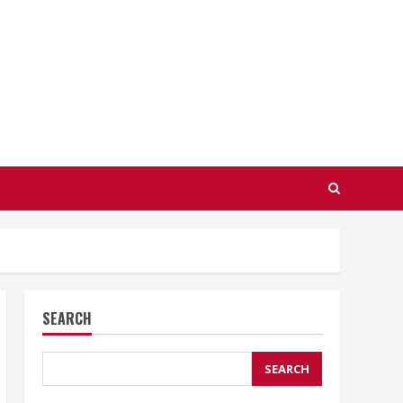
SEARCH
SEARCH