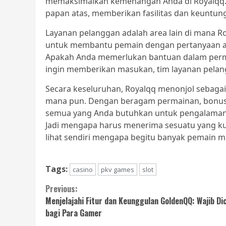
memaksimalkan kemenangan Anda di Royalqq.
papan atas, memberikan fasilitas dan keuntung
Layanan pelanggan adalah area lain di mana Ro
untuk membantu pemain dengan pertanyaan at
Apakah Anda memerlukan bantuan dalam perma
ingin memberikan masukan, tim layanan pelan
Secara keseluruhan, Royalqq menonjol sebagai 
mana pun. Dengan beragam permainan, bonus b
semua yang Anda butuhkan untuk pengalama
Jadi mengapa harus menerima sesuatu yang kur
lihat sendiri mengapa begitu banyak pemain me
Tags:
casino
pkv games
slot
Continue
Previous:
Menjelajahi Fitur dan Keunggulan GoldenQQ: Wajib Di
Reading
bagi Para Gamer