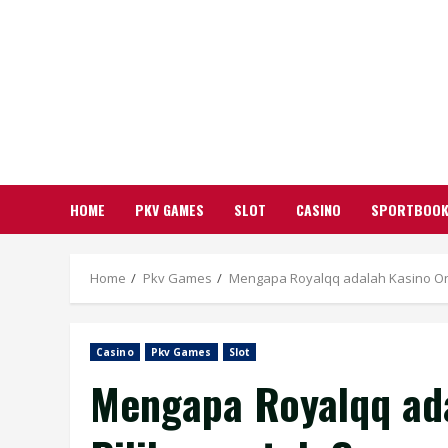
Skip
to
content
HOME
PKV GAMES
SLOT
CASINO
SPORTBOO
Home
Pkv Games
Mengapa Royalqq adalah Kasino Onl
Casino
Pkv Games
Slot
Mengapa Royalqq ada