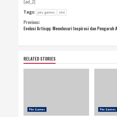
[ad_2]
Tags:
pkv games
slot
Continue
Previous:
Evolusi Artisqq: Menelusuri Inspirasi dan Pengaruh 
Reading
RELATED STORIES
Pkv Games
Pkv Games