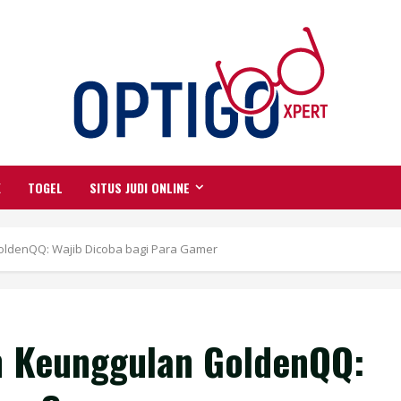
K
TOGEL
SITUS JUDI ONLINE
GoldenQQ: Wajib Dicoba bagi Para Gamer
an Keunggulan GoldenQQ: