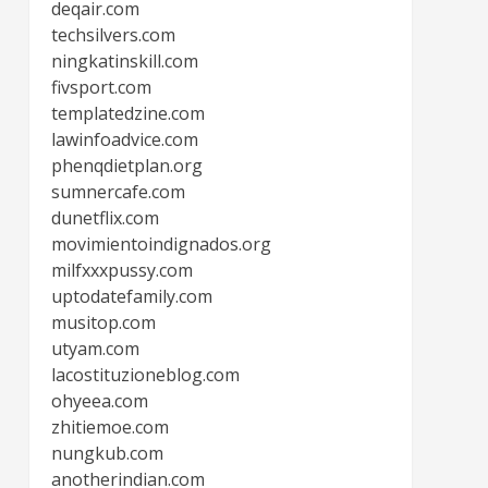
deqair.com
techsilvers.com
ningkatinskill.com
fivsport.com
templatedzine.com
lawinfoadvice.com
phenqdietplan.org
sumnercafe.com
dunetflix.com
movimientoindignados.org
milfxxxpussy.com
uptodatefamily.com
musitop.com
utyam.com
lacostituzioneblog.com
ohyeea.com
zhitiemoe.com
nungkub.com
anotherindian.com