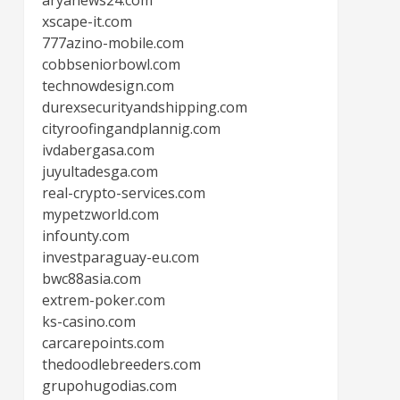
aryanews24.com
xscape-it.com
777azino-mobile.com
cobbseniorbowl.com
technowdesign.com
durexsecurityandshipping.com
cityroofingandplannig.com
ivdabergasa.com
juyultadesga.com
real-crypto-services.com
mypetzworld.com
infounty.com
investparaguay-eu.com
bwc88asia.com
extrem-poker.com
ks-casino.com
carcarepoints.com
thedoodlebreeders.com
grupohugodias.com