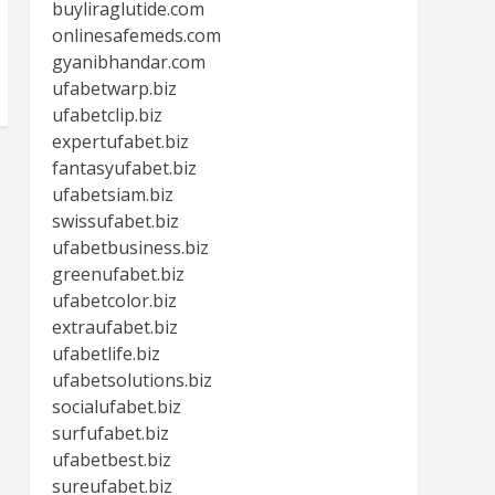
buyliraglutide.com
onlinesafemeds.com
gyanibhandar.com
ufabetwarp.biz
ufabetclip.biz
expertufabet.biz
fantasyufabet.biz
ufabetsiam.biz
swissufabet.biz
ufabetbusiness.biz
greenufabet.biz
ufabetcolor.biz
extraufabet.biz
ufabetlife.biz
ufabetsolutions.biz
socialufabet.biz
surfufabet.biz
ufabetbest.biz
sureufabet.biz