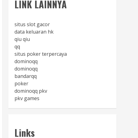
LINK LAINNYA
situs slot gacor
data keluaran hk
qiu qiu
qq
situs poker terpercaya
dominoqq
dominoqq
bandarqq
poker
dominoqq pkv
pkv games
Links