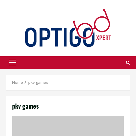
Skip
to
content
Primary
Menu
Home
pkv games
pkv games