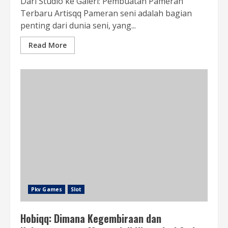
Dari Studio ke Galeri: Pembuatan Pameran
Terbaru Artisqq Pameran seni adalah bagian
penting dari dunia seni, yang...
Read More
Pkv Games
Slot
Hobiqq: Dimana Kegembiraan dan