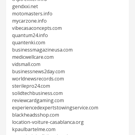
gendxxi.net
motomasters.info
mycarzone.info
vibecasaconcepts.com
quantum24.info
quantenki.com
businessmagazineusa.com
medicwellcare.com
vidsmall.com
businessnews2day.com
worldnewsrecords.com
sterilepro24.com
solidtechbusiness.com
reviewcardgaming.com
experiencedexpertstowingservice.com
blackheadsshop.com
location-voiture-casablanca.org
kpaulbartelme.com