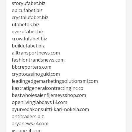
storyufabet.biz
epicufabet.biz
crystalufabet.biz
ufabetok.biz
everufabet.biz
crowdufabet.biz
buildufabet.biz
alltransportnews.com
fashiontrandsnews.com
bbcreporters.com
cryptocasinoguid.com
leadingedgemarketingsolutionsmi.com
kastratigeneralcontractinginc.co
bestwholesalenfljerseysshop.com
openlivinglabdays14.com
ayurvedakonsultti-kari-nokela.com
antitraders.biz
aryanews24.com
xscape-it.com