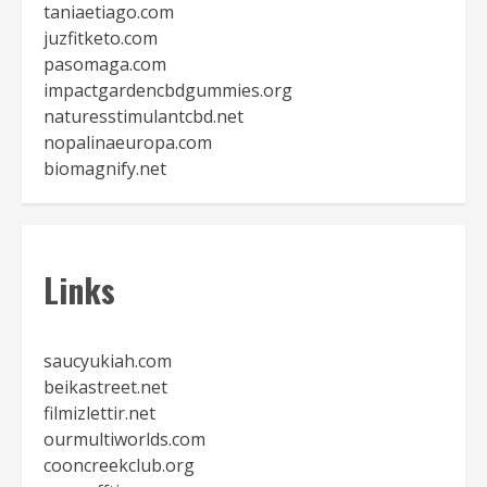
taniaetiago.com
juzfitketo.com
pasomaga.com
impactgardencbdgummies.org
naturesstimulantcbd.net
nopalinaeuropa.com
biomagnify.net
Links
saucyukiah.com
beikastreet.net
filmizlettir.net
ourmultiworlds.com
cooncreekclub.org