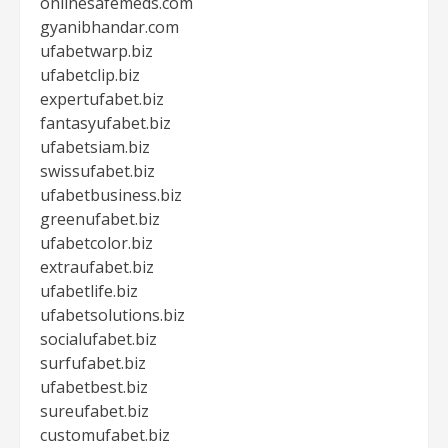
onlinesafemeds.com
gyanibhandar.com
ufabetwarp.biz
ufabetclip.biz
expertufabet.biz
fantasyufabet.biz
ufabetsiam.biz
swissufabet.biz
ufabetbusiness.biz
greenufabet.biz
ufabetcolor.biz
extraufabet.biz
ufabetlife.biz
ufabetsolutions.biz
socialufabet.biz
surfufabet.biz
ufabetbest.biz
sureufabet.biz
customufabet.biz