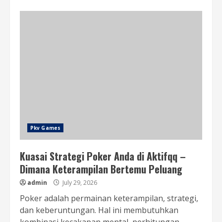
Pkv Games
Kuasai Strategi Poker Anda di Aktifqq –
Dimana Keterampilan Bertemu Peluang
admin
July 29, 2026
Poker adalah permainan keterampilan, strategi,
dan keberuntungan. Hal ini membutuhkan