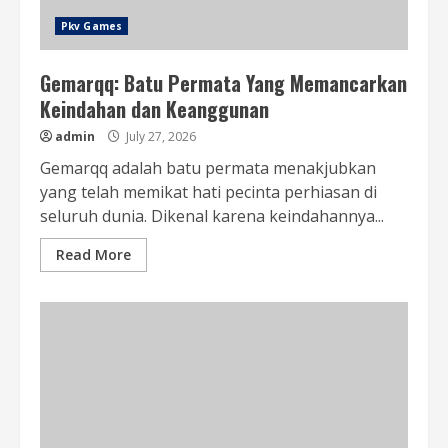
Pkv Games
Gemarqq: Batu Permata Yang Memancarkan
Keindahan dan Keanggunan
admin
July 27, 2026
Gemarqq adalah batu permata menakjubkan
yang telah memikat hati pecinta perhiasan di
seluruh dunia. Dikenal karena keindahannya...
Read More