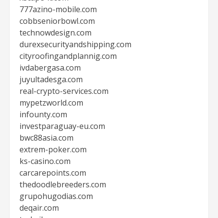
777azino-mobile.com
cobbseniorbowl.com
technowdesign.com
durexsecurityandshipping.com
cityroofingandplannig.com
ivdabergasa.com
juyultadesga.com
real-crypto-services.com
mypetzworld.com
infounty.com
investparaguay-eu.com
bwc88asia.com
extrem-poker.com
ks-casino.com
carcarepoints.com
thedoodlebreeders.com
grupohugodias.com
deqair.com