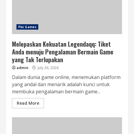
Pkv Games
Melepaskan Kekuatan Legendaqq: Tiket
Anda menuju Pengalaman Bermain Game
yang Tak Terlupakan
admin
July 26, 2026
Dalam dunia game online, menemukan platform
yang andal dan menarik adalah kunci untuk
membuka pengalaman bermain game...
Read More