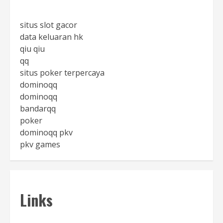
situs slot gacor
data keluaran hk
qiu qiu
qq
situs poker terpercaya
dominoqq
dominoqq
bandarqq
poker
dominoqq pkv
pkv games
Links