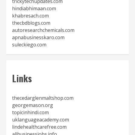
trickytechupdates.com
hindiabhimaan.com
khabresach.com
thecbdblogs.com
autoresearchchemicals.com
apnabusinesskaro.com
suleckiego.com
Links
thecedarglenmaltshop.com
georgemason.org
topicinhindi.com
uklanguageacademy.com
lindehealthcarefree.com
allbusinessjobs.info