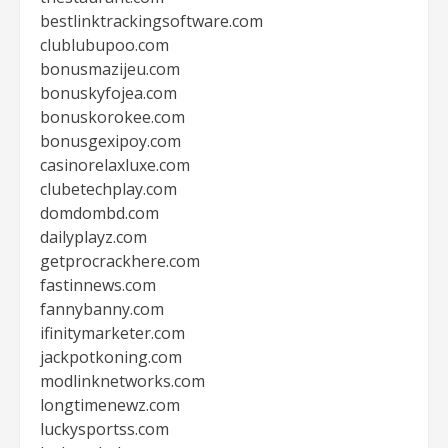
bestlinktrackingsoftware.com
clublubupoo.com
bonusmazijeu.com
bonuskyfojea.com
bonuskorokee.com
bonusgexipoy.com
casinorelaxluxe.com
clubetechplay.com
domdombd.com
dailyplayz.com
getprocrackhere.com
fastinnews.com
fannybanny.com
ifinitymarketer.com
jackpotkoning.com
modlinknetworks.com
longtimenewz.com
luckysportss.com