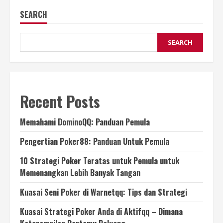
SEARCH
SEARCH
Recent Posts
Memahami DominoQQ: Panduan Pemula
Pengertian Poker88: Panduan Untuk Pemula
10 Strategi Poker Teratas untuk Pemula untuk
Memenangkan Lebih Banyak Tangan
Kuasai Seni Poker di Warnetqq: Tips dan Strategi
Kuasai Strategi Poker Anda di Aktifqq – Dimana