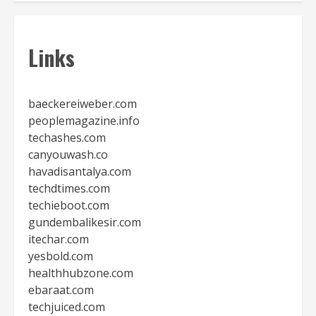
Links
baeckereiweber.com
peoplemagazine.info
techashes.com
canyouwash.co
havadisantalya.com
techdtimes.com
techieboot.com
gundembalikesir.com
itechar.com
yesbold.com
healthhubzone.com
ebaraat.com
techjuiced.com