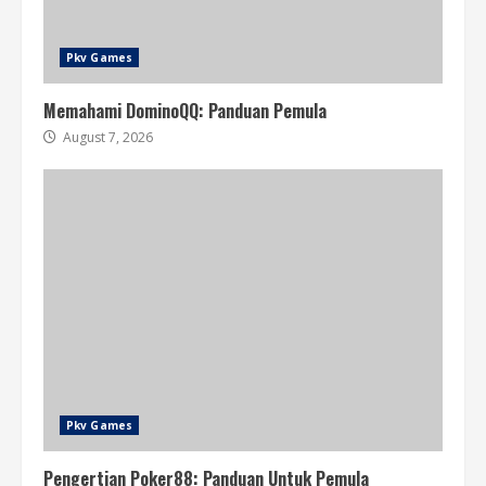
Pkv Games
Memahami DominoQQ: Panduan Pemula
August 7, 2026
Pkv Games
Pengertian Poker88: Panduan Untuk Pemula