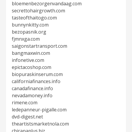
bloemenbezorgenvandaag.com
secrettohairgrowth.com
tasteofthaitogo.com
bunnynkitty.com
bezopasnik.org
fjmnxga.com
saigonstartransport.com
bangmaxwin.com
infonetive.com
epictacoshop.com
biopuraskinserum.com
californiafinances.info
canadafinance.info
nevadamoney.info
rimene.com
ledepanneur-pigalle.com
dvd-digest.net
theartistsmarketnola.com
chiranaplus.biz