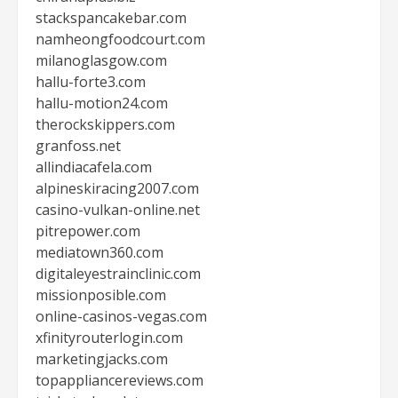
stackspancakebar.com
namheongfoodcourt.com
milanoglasgow.com
hallu-forte3.com
hallu-motion24.com
therockskippers.com
granfoss.net
allindiacafela.com
alpineskiracing2007.com
casino-vulkan-online.net
pitrepower.com
mediatown360.com
digitaleyestrainclinic.com
missionposible.com
online-casinos-vegas.com
xfinityrouterlogin.com
marketingjacks.com
topappliancereviews.com