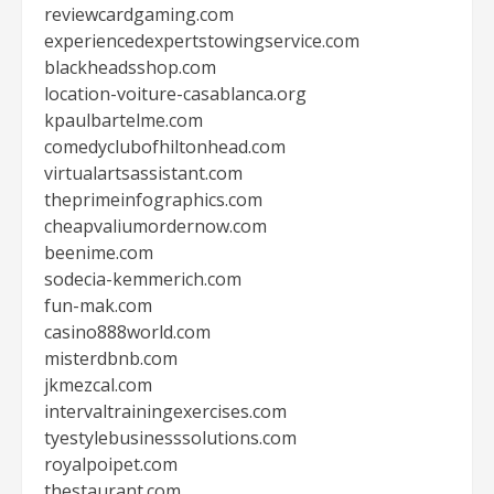
reviewcardgaming.com
experiencedexpertstowingservice.com
blackheadsshop.com
location-voiture-casablanca.org
kpaulbartelme.com
comedyclubofhiltonhead.com
virtualartsassistant.com
theprimeinfographics.com
cheapvaliumordernow.com
beenime.com
sodecia-kemmerich.com
fun-mak.com
casino888world.com
misterdbnb.com
jkmezcal.com
intervaltrainingexercises.com
tyestylebusinesssolutions.com
royalpoipet.com
thestaurant.com