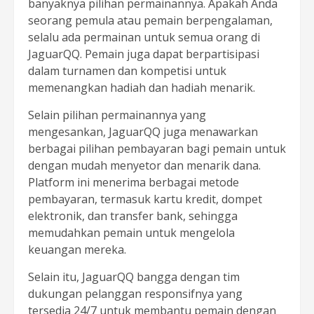
banyaknya pilihan permainannya. Apakah Anda
seorang pemula atau pemain berpengalaman,
selalu ada permainan untuk semua orang di
JaguarQQ. Pemain juga dapat berpartisipasi
dalam turnamen dan kompetisi untuk
memenangkan hadiah dan hadiah menarik.
Selain pilihan permainannya yang
mengesankan, JaguarQQ juga menawarkan
berbagai pilihan pembayaran bagi pemain untuk
dengan mudah menyetor dan menarik dana.
Platform ini menerima berbagai metode
pembayaran, termasuk kartu kredit, dompet
elektronik, dan transfer bank, sehingga
memudahkan pemain untuk mengelola
keuangan mereka.
Selain itu, JaguarQQ bangga dengan tim
dukungan pelanggan responsifnya yang
tersedia 24/7 untuk membantu pemain dengan