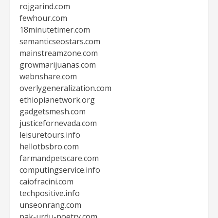
rojgarind.com
fewhour.com
18minutetimer.com
semanticseostars.com
mainstreamzone.com
growmarijuanas.com
webnshare.com
overlygeneralization.com
ethiopianetwork.org
gadgetsmesh.com
justicefornevada.com
leisuretours.info
hellotbsbro.com
farmandpetscare.com
computingservice.info
caiofracini.com
techpositive.info
unseonrang.com
pak-urdu-poetry.com