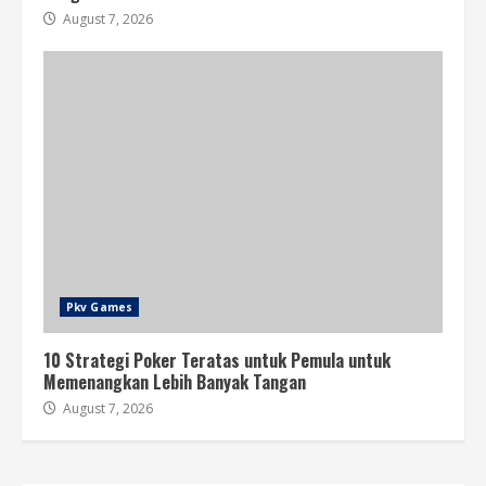
August 7, 2026
Pkv Games
10 Strategi Poker Teratas untuk Pemula untuk
Memenangkan Lebih Banyak Tangan
August 7, 2026