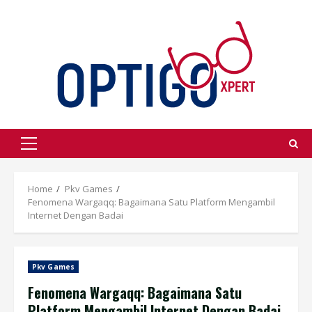
Skip
to
content
Primary
Menu
Home
Pkv Games
Fenomena Wargaqq: Bagaimana Satu Platform Mengambil
Internet Dengan Badai
Pkv Games
Fenomena Wargaqq: Bagaimana Satu
Platform Mengambil Internet Dengan Badai