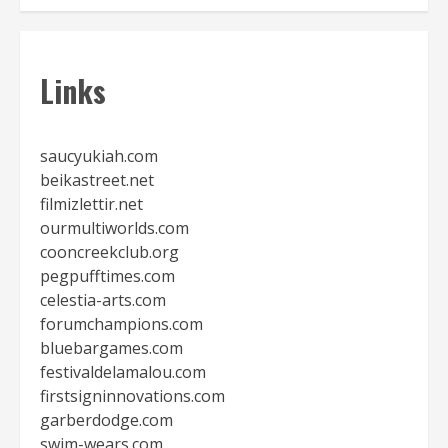
Links
saucyukiah.com
beikastreet.net
filmizlettir.net
ourmultiworlds.com
cooncreekclub.org
pegpufftimes.com
celestia-arts.com
forumchampions.com
bluebargames.com
festivaldelamalou.com
firstsigninnovations.com
garberdodge.com
swim-wears.com