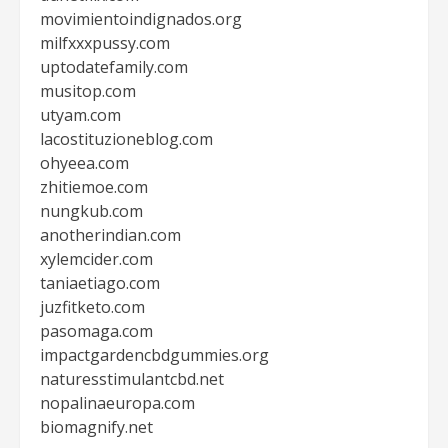
movimientoindignados.org
milfxxxpussy.com
uptodatefamily.com
musitop.com
utyam.com
lacostituzioneblog.com
ohyeea.com
zhitiemoe.com
nungkub.com
anotherindian.com
xylemcider.com
taniaetiago.com
juzfitketo.com
pasomaga.com
impactgardencbdgummies.org
naturesstimulantcbd.net
nopalinaeuropa.com
biomagnify.net