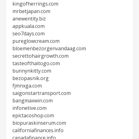
kingofherrings.com
mrbetjapan.com
anewentity.biz
appkuala.com
seo7days.com
pureglowcream.com
bloemenbezorgenvandaag.com
secrettohairgrowth.com
tasteofthaitogo.com
bunnynkitty.com
bezopasnik.org
fjmnxga.com
saigonstartransport.com
bangmaxwin.com
infonetive.com
epictacoshop.com
biopuraskinserum.com
californiafinances.info
canadafinance.info