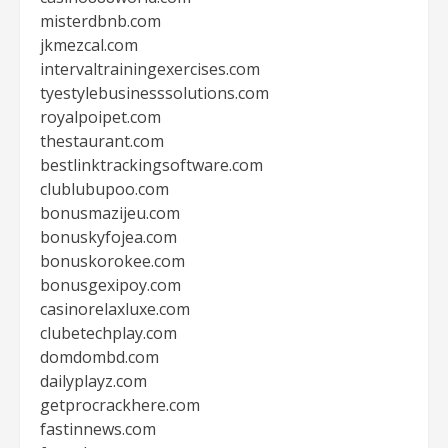
misterdbnb.com
jkmezcal.com
intervaltrainingexercises.com
tyestylebusinesssolutions.com
royalpoipet.com
thestaurant.com
bestlinktrackingsoftware.com
clublubupoo.com
bonusmazijeu.com
bonuskyfojea.com
bonuskorokee.com
bonusgexipoy.com
casinorelaxluxe.com
clubetechplay.com
domdombd.com
dailyplayz.com
getprocrackhere.com
fastinnews.com