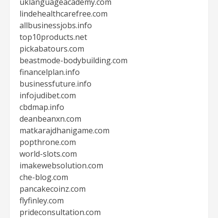
uklanguageacademy.com
lindehealthcarefree.com
allbusinessjobs.info
top10products.net
pickabatours.com
beastmode-bodybuilding.com
financelplan.info
businessfuture.info
infojudibet.com
cbdmap.info
deanbeanxn.com
matkarajdhanigame.com
popthrone.com
world-slots.com
imakewebsolution.com
che-blog.com
pancakecoinz.com
flyfinley.com
prideconsultation.com