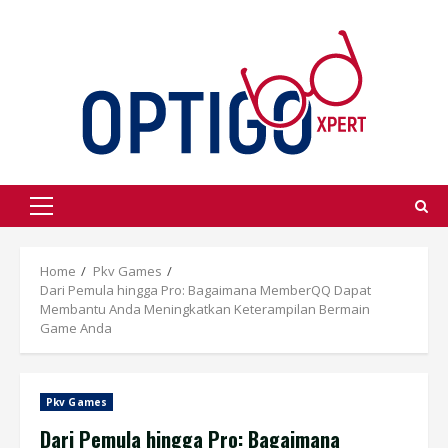
Skip
to
content
Primary
Menu
Home
Pkv Games
Dari Pemula hingga Pro: Bagaimana MemberQQ Dapat
Membantu Anda Meningkatkan Keterampilan Bermain
Game Anda
Pkv Games
Dari Pemula hingga Pro: Bagaimana