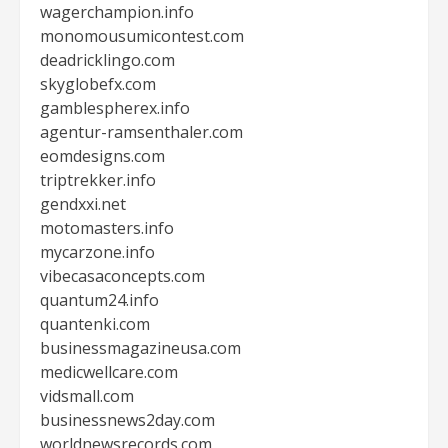
wagerchampion.info
monomousumicontest.com
deadricklingo.com
skyglobefx.com
gamblespherex.info
agentur-ramsenthaler.com
eomdesigns.com
triptrekker.info
gendxxi.net
motomasters.info
mycarzone.info
vibecasaconcepts.com
quantum24.info
quantenki.com
businessmagazineusa.com
medicwellcare.com
vidsmall.com
businessnews2day.com
worldnewsrecords.com