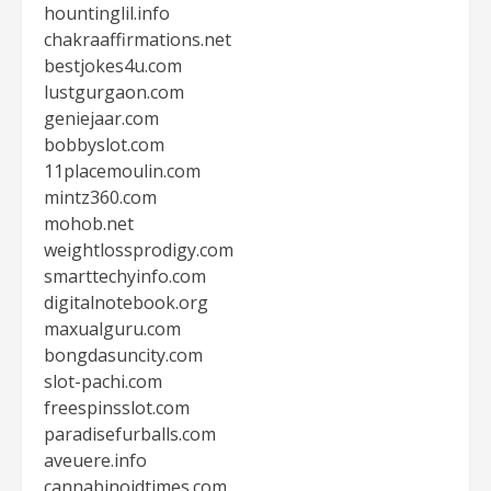
hountinglil.info
chakraaffirmations.net
bestjokes4u.com
lustgurgaon.com
geniejaar.com
bobbyslot.com
11placemoulin.com
mintz360.com
mohob.net
weightlossprodigy.com
smarttechyinfo.com
digitalnotebook.org
maxualguru.com
bongdasuncity.com
slot-pachi.com
freespinsslot.com
paradisefurballs.com
aveuere.info
cannabinoidtimes.com