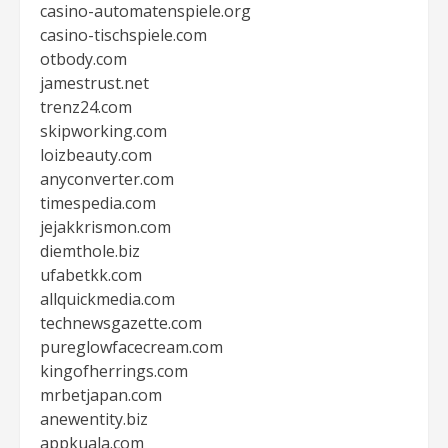
casino-automatenspiele.org
casino-tischspiele.com
otbody.com
jamestrust.net
trenz24.com
skipworking.com
loizbeauty.com
anyconverter.com
timespedia.com
jejakkrismon.com
diemthole.biz
ufabetkk.com
allquickmedia.com
technewsgazette.com
pureglowfacecream.com
kingofherrings.com
mrbetjapan.com
anewentity.biz
appkuala.com