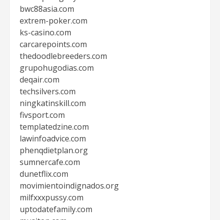
bwc88asia.com
extrem-poker.com
ks-casino.com
carcarepoints.com
thedoodlebreeders.com
grupohugodias.com
deqair.com
techsilvers.com
ningkatinskill.com
fivsport.com
templatedzine.com
lawinfoadvice.com
phenqdietplan.org
sumnercafe.com
dunetflix.com
movimientoindignados.org
milfxxxpussy.com
uptodatefamily.com