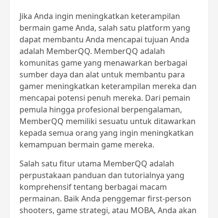
Jika Anda ingin meningkatkan keterampilan
bermain game Anda, salah satu platform yang
dapat membantu Anda mencapai tujuan Anda
adalah MemberQQ. MemberQQ adalah
komunitas game yang menawarkan berbagai
sumber daya dan alat untuk membantu para
gamer meningkatkan keterampilan mereka dan
mencapai potensi penuh mereka. Dari pemain
pemula hingga profesional berpengalaman,
MemberQQ memiliki sesuatu untuk ditawarkan
kepada semua orang yang ingin meningkatkan
kemampuan bermain game mereka.
Salah satu fitur utama MemberQQ adalah
perpustakaan panduan dan tutorialnya yang
komprehensif tentang berbagai macam
permainan. Baik Anda penggemar first-person
shooters, game strategi, atau MOBA, Anda akan