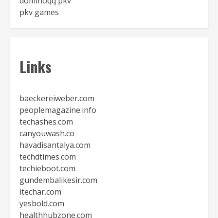
dominoqq pkv
pkv games
Links
baeckereiweber.com
peoplemagazine.info
techashes.com
canyouwash.co
havadisantalya.com
techdtimes.com
techieboot.com
gundembalikesir.com
itechar.com
yesbold.com
healthhubzone.com