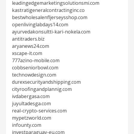
leadingedgemarketingsolutionsmi.com
kastratigeneralcontractinginc.co
bestwholesalenfljerseysshop.com
openlivinglabdays14.com
ayurvedakonsultti-kari-nokela.com
antitraders.biz
aryanews24.com
xscape-it.com
777azino-mobile.com
cobbseniorbowl.com
technowdesign.com
durexsecurityandshipping.com
cityroofingandplannig.com
ivdabergasa.com
juyultadesga.com
real-crypto-services.com
mypetzworld.com
infounty.com
investparaguay-eu.com