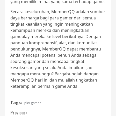
yang memiliki minat yang sama terhadap game.
Secara keseluruhan, MemberQQ adalah sumber
daya berharga bagi para gamer dari semua
tingkat keahlian yang ingin meningkatkan
kemampuan mereka dan meningkatkan
gameplay mereka ke level berikutnya. Dengan
panduan komprehensif, alat, dan komunitas
pendukungnya, MemberQQ dapat membantu
Anda mencapai potensi penuh Anda sebagai
seorang gamer dan mencapai tingkat
kesuksesan yang selalu Anda impikan. Jadi
mengapa menunggu? Bergabunglah dengan
MemberQQ hari ini dan mulailah tingkatkan
keterampilan bermain game Anda!
Tags:
pkv games
Continue
Previous: