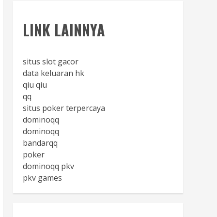
LINK LAINNYA
situs slot gacor
data keluaran hk
qiu qiu
qq
situs poker terpercaya
dominoqq
dominoqq
bandarqq
poker
dominoqq pkv
pkv games