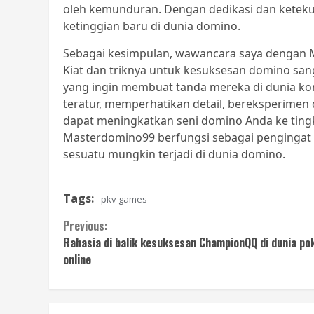
oleh kemunduran. Dengan dedikasi dan ketek
ketinggian baru di dunia domino.
Sebagai kesimpulan, wawancara saya dengan 
Kiat dan triknya untuk kesuksesan domino sang
yang ingin membuat tanda mereka di dunia ko
teratur, memperhatikan detail, bereksperimen 
dapat meningkatkan seni domino Anda ke tingk
Masterdomino99 berfungsi sebagai pengingat b
sesuatu mungkin terjadi di dunia domino.
Tags:
pkv games
Continue
Previous:
Rahasia di balik kesuksesan ChampionQQ di dunia po
Reading
online