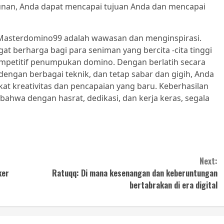
unan, Anda dapat mencapai tujuan Anda dan mencapai
Masterdomino99 adalah wawasan dan menginspirasi.
at berharga bagi para seniman yang bercita -cita tinggi
mpetitif penumpukan domino. Dengan berlatih secara
dengan berbagai teknik, dan tetap sabar dan gigih, Anda
at kreativitas dan pencapaian yang baru. Keberhasilan
ahwa dengan hasrat, dedikasi, dan kerja keras, segala
Next:
ker
Ratuqq: Di mana kesenangan dan keberuntungan
bertabrakan di era digital