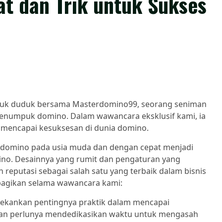
t dan Trik untuk Sukses
untuk duduk bersama Masterdomino99, seorang seniman
menumpuk domino. Dalam wawancara eksklusif kami, ia
k mencapai kesuksesan di dunia domino.
 domino pada usia muda dan dengan cepat menjadi
ino. Desainnya yang rumit dan pengaturan yang
putasi sebagai salah satu yang terbaik dalam bisnis
 bagikan selama wawancara kami:
nekankan pentingnya praktik dalam mencapai
an perlunya mendedikasikan waktu untuk mengasah