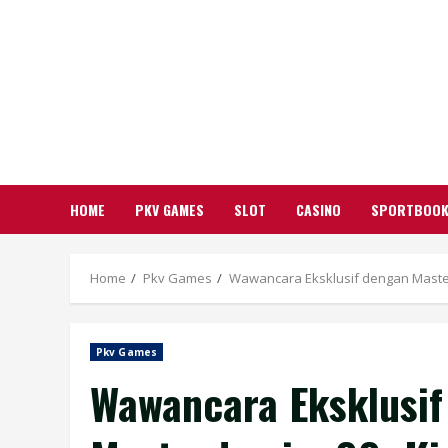
Skip
to
content
HOME
PKV GAMES
SLOT
CASINO
SPORTBOO
Home
Pkv Games
Wawancara Eksklusif dengan Master
Pkv Games
Wawancara Eksklusif