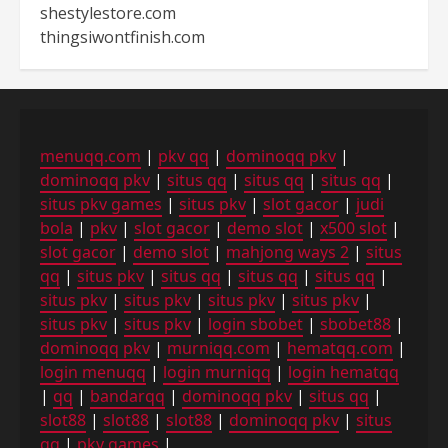
shestylestore.com
thingsiwontfinish.com
menuqq.com
|
pkv qq
|
dominoqq pkv
|
dominoqq pkv
|
situs qq
|
situs qq
|
situs qq
|
situs pkv games
|
situs pkv
|
slot gacor
|
judi
bola
|
pkv
|
slot gacor
|
demo slot
|
x500 slot
|
slot gacor
|
demo slot
|
mahjong ways 2
|
situs
qq
|
situs pkv
|
situs qq
|
situs qq
|
situs qq
|
situs pkv
|
situs pkv
|
situs pkv
|
situs pkv
|
situs pkv
|
situs pkv
|
login sbobet
|
sbobet88
|
dominoqq pkv
|
murniqq.com
|
hematqq.com
|
login menuqq
|
login murniqq
|
login hematqq
|
qq
|
bandarqq
|
dominoqq pkv
|
situs qq
|
slot88
|
slot88
|
slot88
|
dominoqq pkv
|
situs
qq
|
pkv games
|