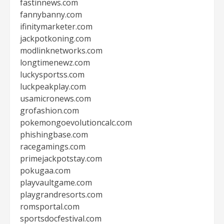
fastinnews.com
fannybanny.com
ifinitymarketer.com
jackpotkoning.com
modlinknetworks.com
longtimenewz.com
luckysportss.com
luckpeakplay.com
usamicronews.com
grofashion.com
pokemongoevolutioncalc.com
phishingbase.com
racegamings.com
primejackpotstay.com
pokugaa.com
playvaultgame.com
playgrandresorts.com
romsportal.com
sportsdocfestival.com