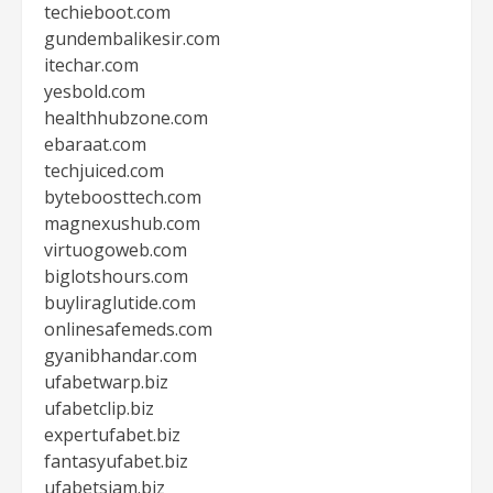
techieboot.com
gundembalikesir.com
itechar.com
yesbold.com
healthhubzone.com
ebaraat.com
techjuiced.com
byteboosttech.com
magnexushub.com
virtuogoweb.com
biglotshours.com
buyliraglutide.com
onlinesafemeds.com
gyanibhandar.com
ufabetwarp.biz
ufabetclip.biz
expertufabet.biz
fantasyufabet.biz
ufabetsiam.biz