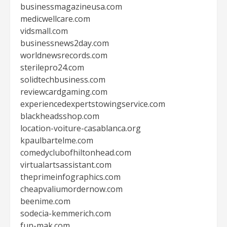
businessmagazineusa.com
medicwellcare.com
vidsmall.com
businessnews2day.com
worldnewsrecords.com
sterilepro24.com
solidtechbusiness.com
reviewcardgaming.com
experiencedexpertstowingservice.com
blackheadsshop.com
location-voiture-casablanca.org
kpaulbartelme.com
comedyclubofhiltonhead.com
virtualartsassistant.com
theprimeinfographics.com
cheapvaliumordernow.com
beenime.com
sodecia-kemmerich.com
fun-mak.com