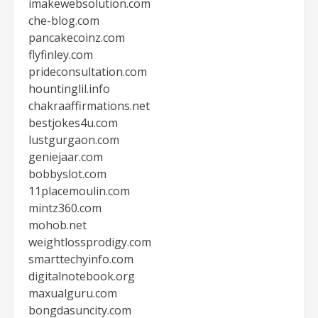
imakewebsolution.com
che-blog.com
pancakecoinz.com
flyfinley.com
prideconsultation.com
hountinglil.info
chakraaffirmations.net
bestjokes4u.com
lustgurgaon.com
geniejaar.com
bobbyslot.com
11placemoulin.com
mintz360.com
mohob.net
weightlossprodigy.com
smarttechyinfo.com
digitalnotebook.org
maxualguru.com
bongdasuncity.com