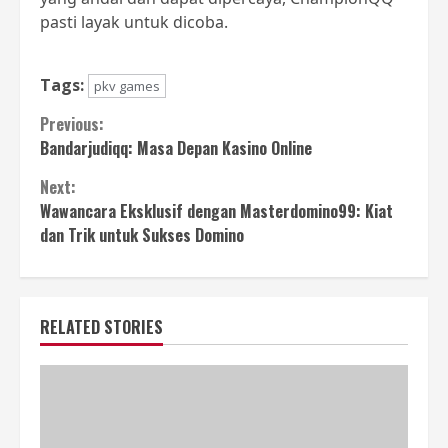
pasti layak untuk dicoba.
Tags:
pkv games
Continue
Previous:
Bandarjudiqq: Masa Depan Kasino Online
Reading
Next:
Wawancara Eksklusif dengan Masterdomino99: Kiat
dan Trik untuk Sukses Domino
RELATED STORIES