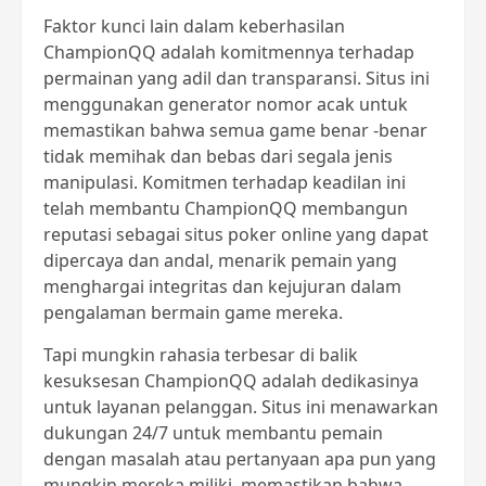
Faktor kunci lain dalam keberhasilan
ChampionQQ adalah komitmennya terhadap
permainan yang adil dan transparansi. Situs ini
menggunakan generator nomor acak untuk
memastikan bahwa semua game benar -benar
tidak memihak dan bebas dari segala jenis
manipulasi. Komitmen terhadap keadilan ini
telah membantu ChampionQQ membangun
reputasi sebagai situs poker online yang dapat
dipercaya dan andal, menarik pemain yang
menghargai integritas dan kejujuran dalam
pengalaman bermain game mereka.
Tapi mungkin rahasia terbesar di balik
kesuksesan ChampionQQ adalah dedikasinya
untuk layanan pelanggan. Situs ini menawarkan
dukungan 24/7 untuk membantu pemain
dengan masalah atau pertanyaan apa pun yang
mungkin mereka miliki, memastikan bahwa