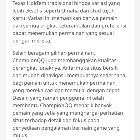
Texas Hold’em tradisional hingga variasi yang
lebih eksotis seperti Omaha dan stud tujuh
kartu. Variasi ini memastikan bahwa pemain
dari semua tingkat keterampilan dan preferensi
dapat menemukan permainan yang sesuai
dengan mereka.
Selain beragam pilihan permainan,
ChampionQQ juga membanggakan kualitas
perangkat lunaknya. Antarmuka situs bersih
dan mudah dinavigasi, membuatnya sederhana
bagi pemain untuk menemukan permainan
yang mereka cari dan memulai dengan cepat.
Desain yang ramah pengguna ini telah
membantu ChampionQQ menarik banyak
pemain yang setia yang menghargai perhatian
situs terhadap detail dan fokus pada
penyediaan pengalaman bermain game yang
mulus.