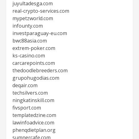
juyultadesga.com
real-crypto-services.com
mypetzworld.com
infounty.com
investparaguay-eu.com
bwc88asia.com
extrem-poker.com
ks-casino.com
carcarepoints.com
thedoodlebreeders.com
grupohugodias.com
deqair.com
techsilvers.com
ningkatinskill.com
fivsport.com
templatedzine.com
lawinfoadvice.com
phenqdietplan.org
sumnercafe.com