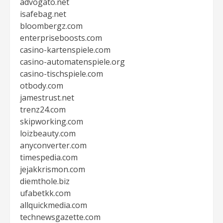
advogato.net
isafebag.net
bloombergz.com
enterpriseboosts.com
casino-kartenspiele.com
casino-automatenspiele.org
casino-tischspiele.com
otbody.com
jamestrust.net
trenz24.com
skipworking.com
loizbeauty.com
anyconverter.com
timespedia.com
jejakkrismon.com
diemthole.biz
ufabetkk.com
allquickmedia.com
technewsgazette.com