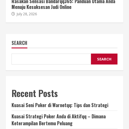
Rasakan Sensasi Bandarqq365: Panduan Utama Anda
Menuju Kesuksesan Judi Online
July 28, 2026
SEARCH
SEARCH
Recent Posts
Kuasai Seni Poker di Warnetqq: Tips dan Strategi
Kuasai Strategi Poker Anda di Aktifqq – Dimana
Keterampilan Bertemu Peluang