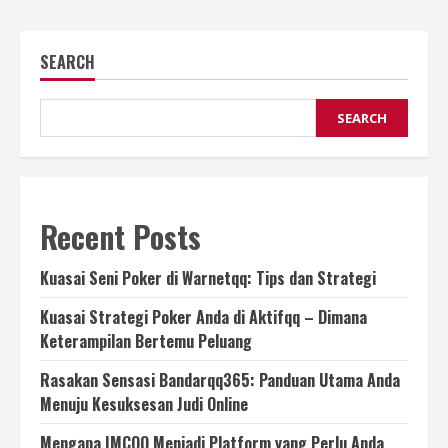
SEARCH
SEARCH
Recent Posts
Kuasai Seni Poker di Warnetqq: Tips dan Strategi
Kuasai Strategi Poker Anda di Aktifqq – Dimana
Keterampilan Bertemu Peluang
Rasakan Sensasi Bandarqq365: Panduan Utama Anda
Menuju Kesuksesan Judi Online
Mengapa IMCQQ Menjadi Platform yang Perlu Anda