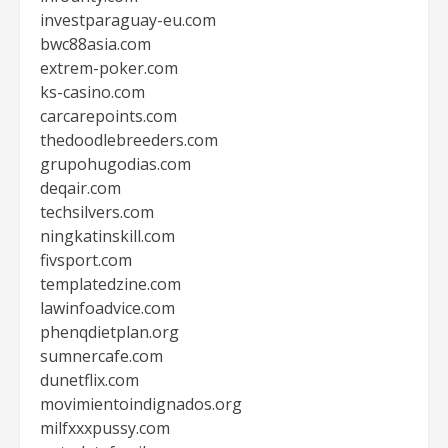
investparaguay-eu.com
bwc88asia.com
extrem-poker.com
ks-casino.com
carcarepoints.com
thedoodlebreeders.com
grupohugodias.com
deqair.com
techsilvers.com
ningkatinskill.com
fivsport.com
templatedzine.com
lawinfoadvice.com
phenqdietplan.org
sumnercafe.com
dunetflix.com
movimientoindignados.org
milfxxxpussy.com