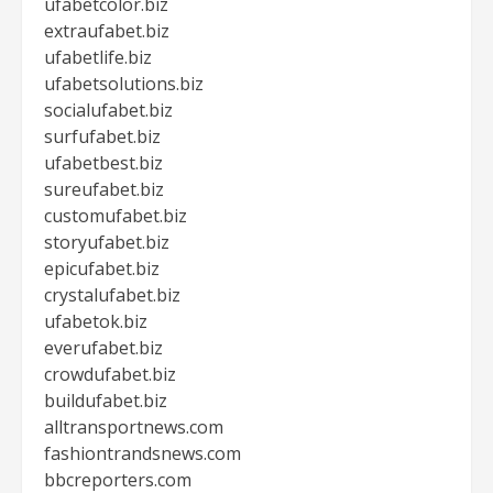
ufabetcolor.biz
extraufabet.biz
ufabetlife.biz
ufabetsolutions.biz
socialufabet.biz
surfufabet.biz
ufabetbest.biz
sureufabet.biz
customufabet.biz
storyufabet.biz
epicufabet.biz
crystalufabet.biz
ufabetok.biz
everufabet.biz
crowdufabet.biz
buildufabet.biz
alltransportnews.com
fashiontrandsnews.com
bbcreporters.com