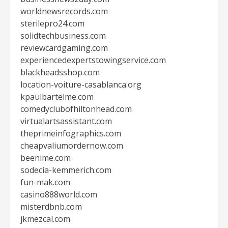
worldnewsrecords.com
sterilepro24.com
solidtechbusiness.com
reviewcardgaming.com
experiencedexpertstowingservice.com
blackheadsshop.com
location-voiture-casablanca.org
kpaulbartelme.com
comedyclubofhiltonhead.com
virtualartsassistant.com
theprimeinfographics.com
cheapvaliumordernow.com
beenime.com
sodecia-kemmerich.com
fun-mak.com
casino888world.com
misterdbnb.com
jkmezcal.com