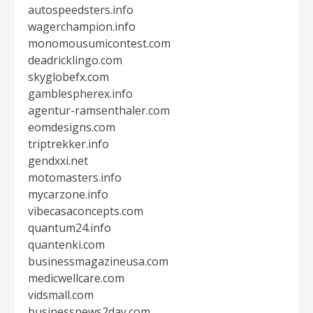
autospeedsters.info
wagerchampion.info
monomousumicontest.com
deadricklingo.com
skyglobefx.com
gamblespherex.info
agentur-ramsenthaler.com
eomdesigns.com
triptrekker.info
gendxxi.net
motomasters.info
mycarzone.info
vibecasaconcepts.com
quantum24.info
quantenki.com
businessmagazineusa.com
medicwellcare.com
vidsmall.com
businessnews2day.com