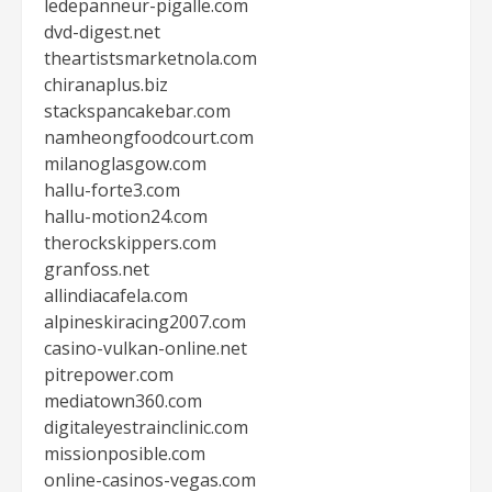
ledepanneur-pigalle.com
dvd-digest.net
theartistsmarketnola.com
chiranaplus.biz
stackspancakebar.com
namheongfoodcourt.com
milanoglasgow.com
hallu-forte3.com
hallu-motion24.com
therockskippers.com
granfoss.net
allindiacafela.com
alpineskiracing2007.com
casino-vulkan-online.net
pitrepower.com
mediatown360.com
digitaleyestrainclinic.com
missionposible.com
online-casinos-vegas.com