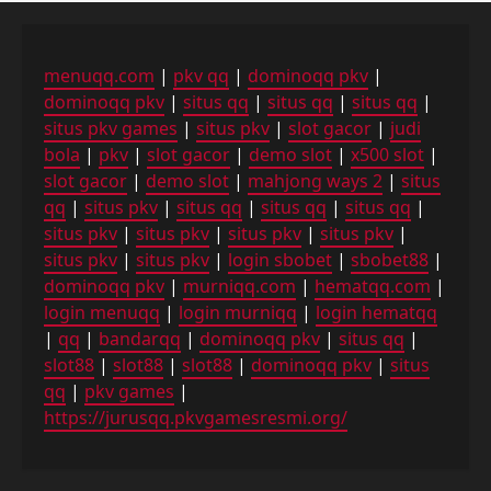
menuqq.com
|
pkv qq
|
dominoqq pkv
|
dominoqq pkv
|
situs qq
|
situs qq
|
situs qq
|
situs pkv games
|
situs pkv
|
slot gacor
|
judi
bola
|
pkv
|
slot gacor
|
demo slot
|
x500 slot
|
slot gacor
|
demo slot
|
mahjong ways 2
|
situs
qq
|
situs pkv
|
situs qq
|
situs qq
|
situs qq
|
situs pkv
|
situs pkv
|
situs pkv
|
situs pkv
|
situs pkv
|
situs pkv
|
login sbobet
|
sbobet88
|
dominoqq pkv
|
murniqq.com
|
hematqq.com
|
login menuqq
|
login murniqq
|
login hematqq
|
qq
|
bandarqq
|
dominoqq pkv
|
situs qq
|
slot88
|
slot88
|
slot88
|
dominoqq pkv
|
situs
qq
|
pkv games
|
https://jurusqq.pkvgamesresmi.org/