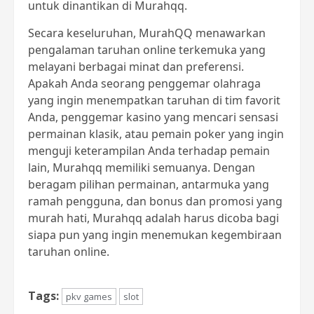
untuk dinantikan di Murahqq.
Secara keseluruhan, MurahQQ menawarkan
pengalaman taruhan online terkemuka yang
melayani berbagai minat dan preferensi.
Apakah Anda seorang penggemar olahraga
yang ingin menempatkan taruhan di tim favorit
Anda, penggemar kasino yang mencari sensasi
permainan klasik, atau pemain poker yang ingin
menguji keterampilan Anda terhadap pemain
lain, Murahqq memiliki semuanya. Dengan
beragam pilihan permainan, antarmuka yang
ramah pengguna, dan bonus dan promosi yang
murah hati, Murahqq adalah harus dicoba bagi
siapa pun yang ingin menemukan kegembiraan
taruhan online.
Tags:
pkv games
slot