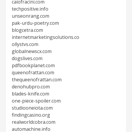
caiofracini.com
techpositive.info
unseonrang.com
pak-urdu-poetry.com
blogcetra.com
internetmarketingsolutions.co
ollystvs.com
globalnewscx.com
dogslives.com
pdfbookplanet.com
queenofrattan.com
thequeenofrattan.com
denohubpro.com
blades-knife.com
one-piece-spoiler.com
studiooneiota.com
findingcasino.org
realworldcobra.com
automachine.info