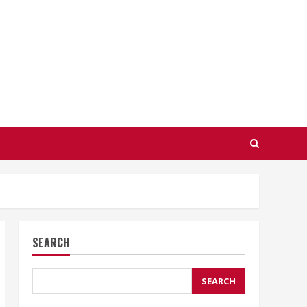
SEARCH
SEARCH