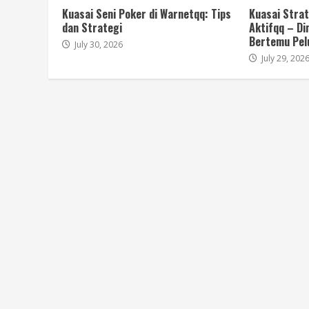
Kuasai Seni Poker di Warnetqq: Tips
Kuasai Strat
dan Strategi
Aktifqq – D
Bertemu Pel
July 30, 2026
July 29, 202