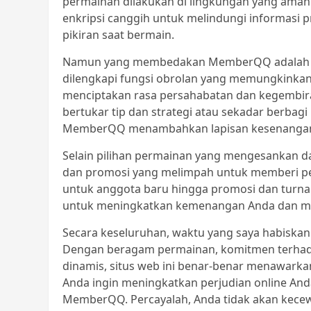
permainan dilakukan di lingkungan yang aman d
enkripsi canggih untuk melindungi informasi
pikiran saat bermain.
Namun yang membedakan MemberQQ adalah komu
dilengkapi fungsi obrolan yang memungkinkan 
menciptakan rasa persahabatan dan kegembiraa
bertukar tip dan strategi atau sekadar berbag
MemberQQ menambahkan lapisan kesenangan 
Selain pilihan permainan yang mengesankan 
dan promosi yang melimpah untuk memberi pe
untuk anggota baru hingga promosi dan turn
untuk meningkatkan kemenangan Anda dan m
Secara keseluruhan, waktu yang saya habisk
Dengan beragam permainan, komitmen terhada
dinamis, situs web ini benar-benar menawarka
Anda ingin meningkatkan perjudian online An
MemberQQ. Percayalah, Anda tidak akan kece