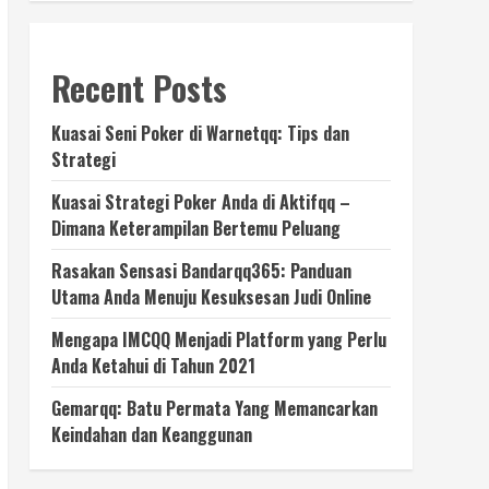
Recent Posts
Kuasai Seni Poker di Warnetqq: Tips dan
Strategi
Kuasai Strategi Poker Anda di Aktifqq –
Dimana Keterampilan Bertemu Peluang
Rasakan Sensasi Bandarqq365: Panduan
Utama Anda Menuju Kesuksesan Judi Online
Mengapa IMCQQ Menjadi Platform yang Perlu
Anda Ketahui di Tahun 2021
Gemarqq: Batu Permata Yang Memancarkan
Keindahan dan Keanggunan