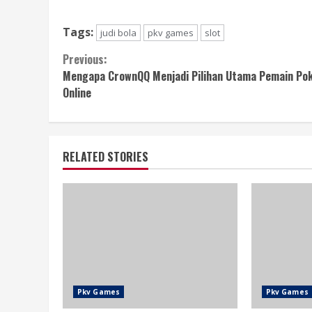
Tags:
judi bola
pkv games
slot
Continue
Previous:
Mengapa CrownQQ Menjadi Pilihan Utama Pemain Po
Reading
Online
RELATED STORIES
Pkv Games
Pkv Games