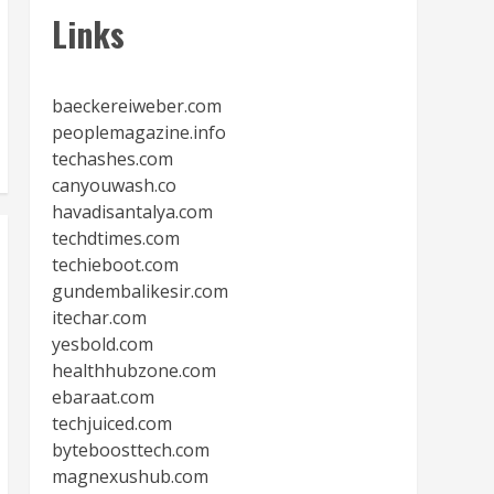
Links
baeckereiweber.com
peoplemagazine.info
techashes.com
canyouwash.co
havadisantalya.com
techdtimes.com
techieboot.com
gundembalikesir.com
itechar.com
yesbold.com
healthhubzone.com
ebaraat.com
techjuiced.com
byteboosttech.com
magnexushub.com