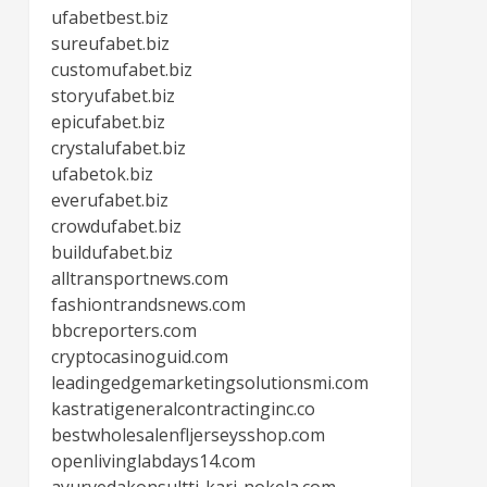
ufabetbest.biz
sureufabet.biz
customufabet.biz
storyufabet.biz
epicufabet.biz
crystalufabet.biz
ufabetok.biz
everufabet.biz
crowdufabet.biz
buildufabet.biz
alltransportnews.com
fashiontrandsnews.com
bbcreporters.com
cryptocasinoguid.com
leadingedgemarketingsolutionsmi.com
kastratigeneralcontractinginc.co
bestwholesalenfljerseysshop.com
openlivinglabdays14.com