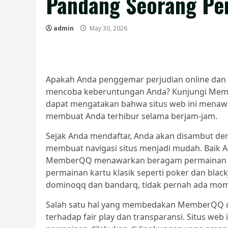
Pandang Seorang Pe
admin
May 30, 2026
Apakah Anda penggemar perjudian online dan 
mencoba keberuntungan Anda? Kunjungi Memb
dapat mengatakan bahwa situs web ini menawa
membuat Anda terhibur selama berjam-jam.
Sejak Anda mendaftar, Anda akan disambut d
membuat navigasi situs menjadi mudah. Baik 
MemberQQ menawarkan beragam permainan un
permainan kartu klasik seperti poker dan blac
dominoqq dan bandarq, tidak pernah ada mom
Salah satu hal yang membedakan MemberQQ dar
terhadap fair play dan transparansi. Situs web