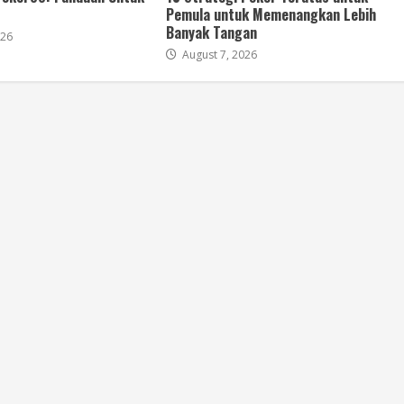
Pemula untuk Memenangkan Lebih
Banyak Tangan
026
August 7, 2026