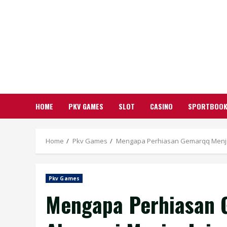
Skip
to
content
HOME
PKV GAMES
SLOT
CASINO
SPORTBOO
Home
Pkv Games
Mengapa Perhiasan Gemarqq Menjadi
Pkv Games
Mengapa Perhiasan 