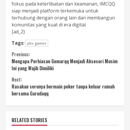
fokus pada keterlibatan dan keamanan, IMCQQ
siap menjadi platform terkemuka untuk
terhubung dengan orang lain dan membangun
komunitas yang kuat di era digital.
[ad_2]
Tags:
pkv games
Continue
Previous:
Mengapa Perhiasan Gemarqq Menjadi Aksesori Musim
Reading
Ini yang Wajib Dimiliki
Next:
Rasakan serunya bermain poker tanpa keluar rumah
bersama Garudaqq
RELATED STORIES