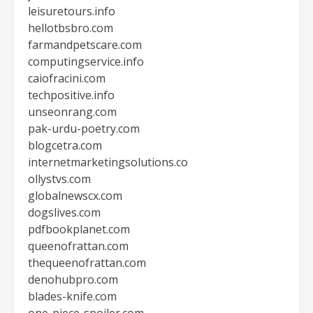
leisuretours.info
hellotbsbro.com
farmandpetscare.com
computingservice.info
caiofracini.com
techpositive.info
unseonrang.com
pak-urdu-poetry.com
blogcetra.com
internetmarketingsolutions.co
ollystvs.com
globalnewscx.com
dogslives.com
pdfbookplanet.com
queenofrattan.com
thequeenofrattan.com
denohubpro.com
blades-knife.com