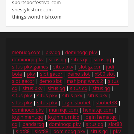
sportsdocfestival.com
shestylestore.com
thingsiwontfinish.com
menuqq.com
|
pkv qq
|
dominoqq pkv
|
dominoqq pkv
|
situs qq
|
situs qq
|
situs qq
|
situs pkv games
|
situs pkv
|
slot gacor
|
judi
bola
|
pkv
|
slot gacor
|
demo slot
|
x500 slot
|
slot gacor
|
demo slot
|
mahjong ways 2
|
situs
qq
|
situs pkv
|
situs qq
|
situs qq
|
situs qq
|
situs pkv
|
situs pkv
|
situs pkv
|
situs pkv
|
situs pkv
|
situs pkv
|
login sbobet
|
sbobet88
|
dominoqq pkv
|
murniqq.com
|
hematqq.com
|
login menuqq
|
login murniqq
|
login hematqq
|
qq
|
bandarqq
|
dominoqq pkv
|
situs qq
|
slot88
|
slot88
|
slot88
|
dominoqq pkv
|
situs qq
|
pkv