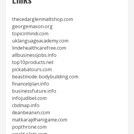
thecedarglenmaltshop.com
georgemason.org
topicinhindi.com
uklanguageacademy.com
lindehealthcarefree.com
allbusinessjobs.info
top10products.net
pickabatours.com
beastmode-bodybuilding.com
financelplan.info
businessfuture.info
infojudibet.com
cbdmap.info
deanbeanxn.com
matkarajdhanigame.com
popthrone.com