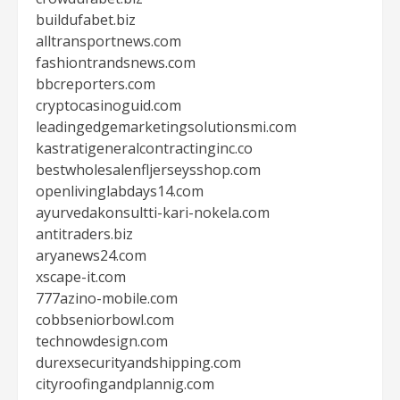
buildufabet.biz
alltransportnews.com
fashiontrandsnews.com
bbcreporters.com
cryptocasinoguid.com
leadingedgemarketingsolutionsmi.com
kastratigeneralcontractinginc.co
bestwholesalenfljerseysshop.com
openlivinglabdays14.com
ayurvedakonsultti-kari-nokela.com
antitraders.biz
aryanews24.com
xscape-it.com
777azino-mobile.com
cobbseniorbowl.com
technowdesign.com
durexsecurityandshipping.com
cityroofingandplannig.com