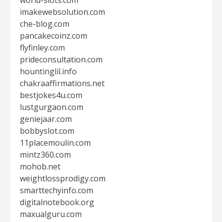
world-slots.com
imakewebsolution.com
che-blog.com
pancakecoinz.com
flyfinley.com
prideconsultation.com
hountinglil.info
chakraaffirmations.net
bestjokes4u.com
lustgurgaon.com
geniejaar.com
bobbyslot.com
11placemoulin.com
mintz360.com
mohob.net
weightlossprodigy.com
smarttechyinfo.com
digitalnotebook.org
maxualguru.com