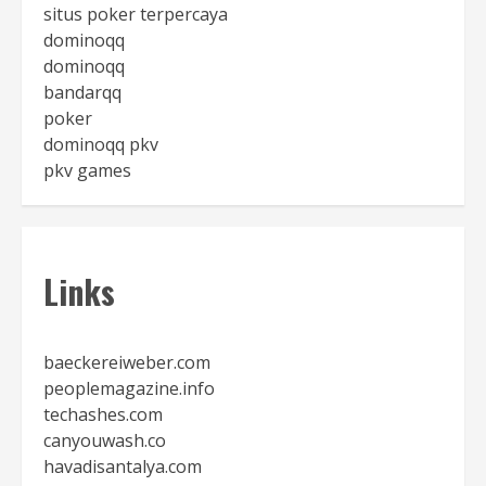
situs poker terpercaya
dominoqq
dominoqq
bandarqq
poker
dominoqq pkv
pkv games
Links
baeckereiweber.com
peoplemagazine.info
techashes.com
canyouwash.co
havadisantalya.com