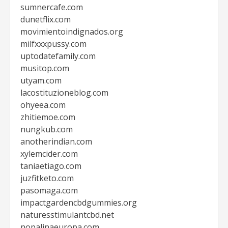
sumnercafe.com
dunetflix.com
movimientoindignados.org
milfxxxpussy.com
uptodatefamily.com
musitop.com
utyam.com
lacostituzioneblog.com
ohyeea.com
zhitiemoe.com
nungkub.com
anotherindian.com
xylemcider.com
taniaetiago.com
juzfitketo.com
pasomaga.com
impactgardencbdgummies.org
naturesstimulantcbd.net
nopalinaeuropa.com