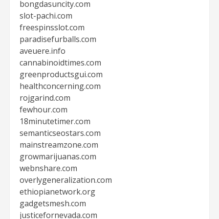
bongdasuncity.com
slot-pachi.com
freespinsslot.com
paradisefurballs.com
aveuere.info
cannabinoidtimes.com
greenproductsgui.com
healthconcerning.com
rojgarind.com
fewhour.com
18minutetimer.com
semanticseostars.com
mainstreamzone.com
growmarijuanas.com
webnshare.com
overlygeneralization.com
ethiopianetwork.org
gadgetsmesh.com
justicefornevada.com