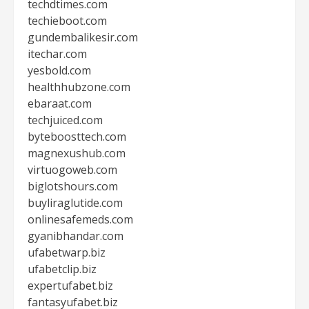
techdtimes.com
techieboot.com
gundembalikesir.com
itechar.com
yesbold.com
healthhubzone.com
ebaraat.com
techjuiced.com
byteboosttech.com
magnexushub.com
virtuogoweb.com
biglotshours.com
buyliraglutide.com
onlinesafemeds.com
gyanibhandar.com
ufabetwarp.biz
ufabetclip.biz
expertufabet.biz
fantasyufabet.biz