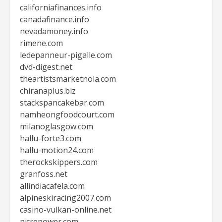
californiafinances.info
canadafinance.info
nevadamoney.info
rimene.com
ledepanneur-pigalle.com
dvd-digest.net
theartistsmarketnola.com
chiranaplus.biz
stackspancakebar.com
namheongfoodcourt.com
milanoglasgow.com
hallu-forte3.com
hallu-motion24.com
therockskippers.com
granfoss.net
allindiacafela.com
alpineskiracing2007.com
casino-vulkan-online.net
pitrepower.com