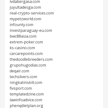
ivdabergasa.com
juyultadesga.com
real-crypto-services.com
mypetzworld.com
infounty.com
investparaguay-eu.com
bwc88asia.com
extrem-poker.com
ks-casino.com
carcarepoints.com
thedoodlebreeders.com
grupohugodias.com
deqair.com
techsilvers.com
ningkatinskill.com
fivsport.com
templatedzine.com
lawinfoadvice.com
phenqdietplan.org