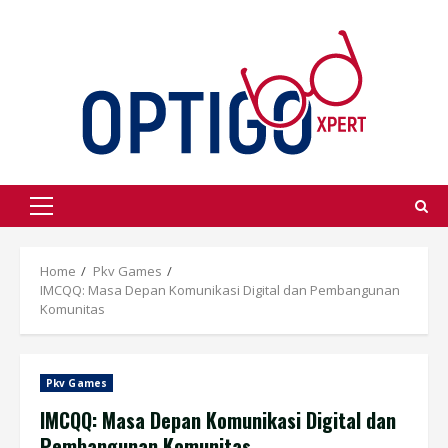
Skip
to
content
Primary
Menu
Home
Pkv Games
IMCQQ: Masa Depan Komunikasi Digital dan Pembangunan
Komunitas
Pkv Games
IMCQQ: Masa Depan Komunikasi Digital dan
Pembangunan Komunitas