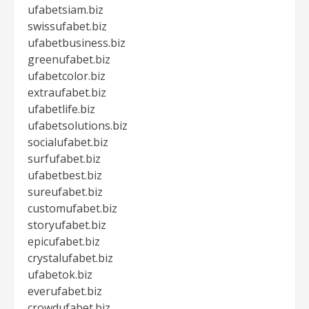
ufabetsiam.biz
swissufabet.biz
ufabetbusiness.biz
greenufabet.biz
ufabetcolor.biz
extraufabet.biz
ufabetlife.biz
ufabetsolutions.biz
socialufabet.biz
surfufabet.biz
ufabetbest.biz
sureufabet.biz
customufabet.biz
storyufabet.biz
epicufabet.biz
crystalufabet.biz
ufabetok.biz
everufabet.biz
crowdufabet.biz