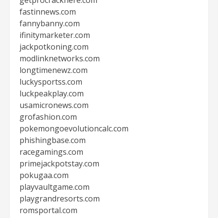
getprocrackhere.com
fastinnews.com
fannybanny.com
ifinitymarketer.com
jackpotkoning.com
modlinknetworks.com
longtimenewz.com
luckysportss.com
luckpeakplay.com
usamicronews.com
grofashion.com
pokemongoevolutioncalc.com
phishingbase.com
racegamings.com
primejackpotstay.com
pokugaa.com
playvaultgame.com
playgrandresorts.com
romsportal.com