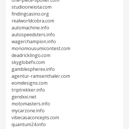
one-piece-spoiler.com
studiooneiota.com
findingcasino.org
realworldcobra.com
automachine.info
autospeedsters.info
wagerchampion.info
monomousumicontest.com
deadricklingo.com
skyglobefx.com
gamblespherex.info
agentur-ramsenthaler.com
eomdesigns.com
triptrekker.info
gendxxi.net
motomasters.info
mycarzone.info
vibecasaconcepts.com
quantum24.info