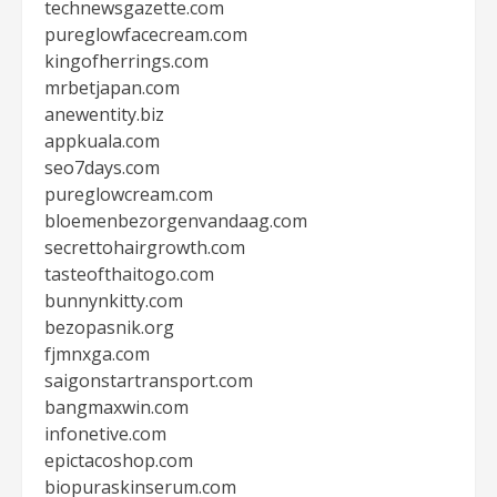
technewsgazette.com
pureglowfacecream.com
kingofherrings.com
mrbetjapan.com
anewentity.biz
appkuala.com
seo7days.com
pureglowcream.com
bloemenbezorgenvandaag.com
secrettohairgrowth.com
tasteofthaitogo.com
bunnynkitty.com
bezopasnik.org
fjmnxga.com
saigonstartransport.com
bangmaxwin.com
infonetive.com
epictacoshop.com
biopuraskinserum.com