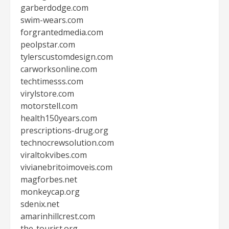
garberdodge.com
swim-wears.com
forgrantedmedia.com
peolpstar.com
tylerscustomdesign.com
carworksonline.com
techtimesss.com
virylstore.com
motorstell.com
health150years.com
prescriptions-drug.org
technocrewsolution.com
viraltokvibes.com
vivianebritoimoveis.com
magforbes.net
monkeycap.org
sdenix.net
amarinhillcrest.com
the-tourist.org