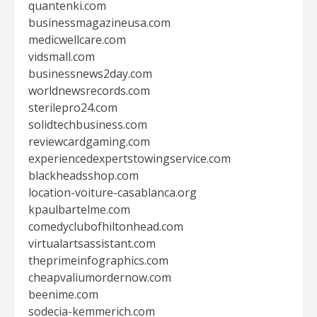
quantenki.com
businessmagazineusa.com
medicwellcare.com
vidsmall.com
businessnews2day.com
worldnewsrecords.com
sterilepro24.com
solidtechbusiness.com
reviewcardgaming.com
experiencedexpertstowingservice.com
blackheadsshop.com
location-voiture-casablanca.org
kpaulbartelme.com
comedyclubofhiltonhead.com
virtualartsassistant.com
theprimeinfographics.com
cheapvaliumordernow.com
beenime.com
sodecia-kemmerich.com