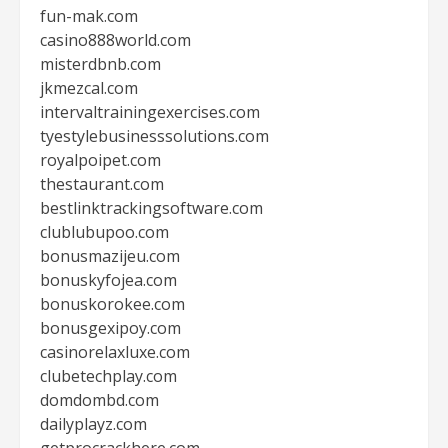
fun-mak.com
casino888world.com
misterdbnb.com
jkmezcal.com
intervaltrainingexercises.com
tyestylebusinesssolutions.com
royalpoipet.com
thestaurant.com
bestlinktrackingsoftware.com
clublubupoo.com
bonusmazijeu.com
bonuskyfojea.com
bonuskorokee.com
bonusgexipoy.com
casinorelaxluxe.com
clubetechplay.com
domdombd.com
dailyplayz.com