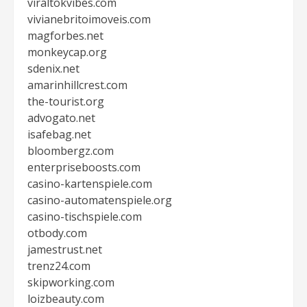
viraltokvibes.com
vivianebritoimoveis.com
magforbes.net
monkeycap.org
sdenix.net
amarinhillcrest.com
the-tourist.org
advogato.net
isafebag.net
bloombergz.com
enterpriseboosts.com
casino-kartenspiele.com
casino-automatenspiele.org
casino-tischspiele.com
otbody.com
jamestrust.net
trenz24.com
skipworking.com
loizbeauty.com