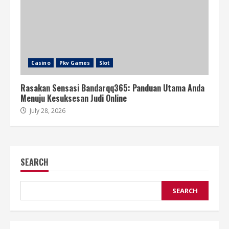
Casino
Pkv Games
Slot
Rasakan Sensasi Bandarqq365: Panduan Utama Anda
Menuju Kesuksesan Judi Online
July 28, 2026
SEARCH
SEARCH