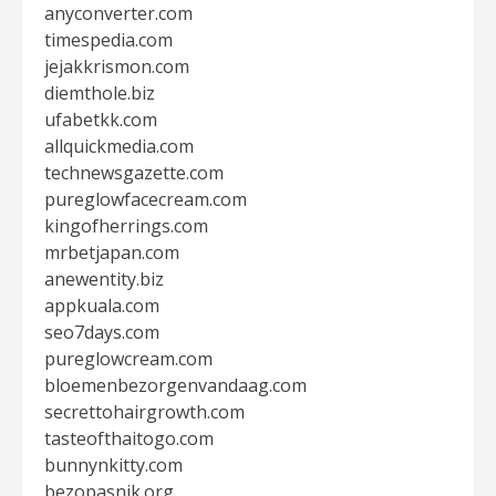
anyconverter.com
timespedia.com
jejakkrismon.com
diemthole.biz
ufabetkk.com
allquickmedia.com
technewsgazette.com
pureglowfacecream.com
kingofherrings.com
mrbetjapan.com
anewentity.biz
appkuala.com
seo7days.com
pureglowcream.com
bloemenbezorgenvandaag.com
secrettohairgrowth.com
tasteofthaitogo.com
bunnynkitty.com
bezopasnik.org