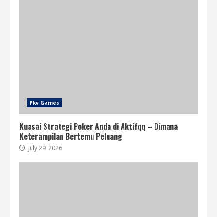
Pkv Games
Kuasai Strategi Poker Anda di Aktifqq – Dimana
Keterampilan Bertemu Peluang
July 29, 2026