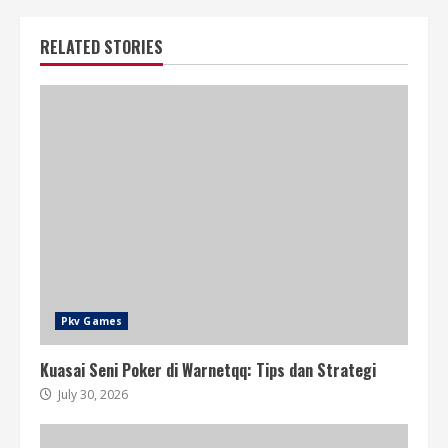
RELATED STORIES
Pkv Games
Kuasai Seni Poker di Warnetqq: Tips dan Strategi
July 30, 2026