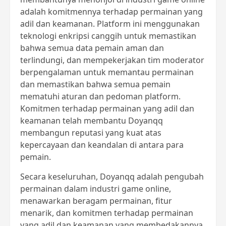
adalah komitmennya terhadap permainan yang
adil dan keamanan. Platform ini menggunakan
teknologi enkripsi canggih untuk memastikan
bahwa semua data pemain aman dan
terlindungi, dan mempekerjakan tim moderator
berpengalaman untuk memantau permainan
dan memastikan bahwa semua pemain
mematuhi aturan dan pedoman platform.
Komitmen terhadap permainan yang adil dan
keamanan telah membantu Doyanqq
membangun reputasi yang kuat atas
kepercayaan dan keandalan di antara para
pemain.
Secara keseluruhan, Doyanqq adalah pengubah
permainan dalam industri game online,
menawarkan beragam permainan, fitur
menarik, dan komitmen terhadap permainan
yang adil dan keamanan yang membedakannya