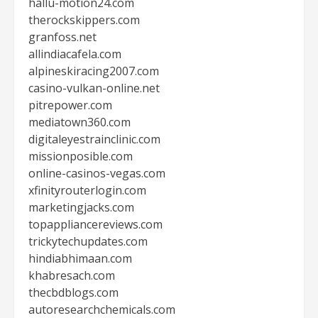
hallu-motion24.com
therockskippers.com
granfoss.net
allindiacafela.com
alpineskiracing2007.com
casino-vulkan-online.net
pitrepower.com
mediatown360.com
digitaleyestrainclinic.com
missionposible.com
online-casinos-vegas.com
xfinityrouterlogin.com
marketingjacks.com
topappliancereviews.com
trickytechupdates.com
hindiabhimaan.com
khabresach.com
thecbdblogs.com
autoresearchchemicals.com