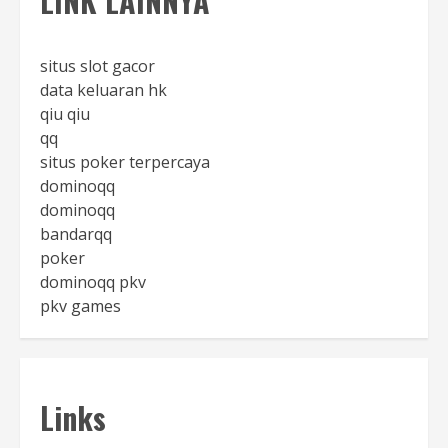
LINK LAINNYA
situs slot gacor
data keluaran hk
qiu qiu
qq
situs poker terpercaya
dominoqq
dominoqq
bandarqq
poker
dominoqq pkv
pkv games
Links