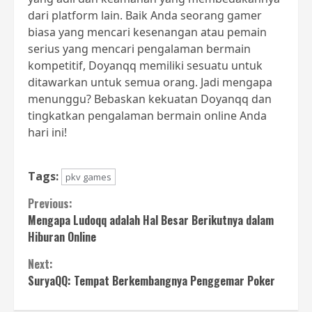
dari platform lain. Baik Anda seorang gamer
biasa yang mencari kesenangan atau pemain
serius yang mencari pengalaman bermain
kompetitif, Doyanqq memiliki sesuatu untuk
ditawarkan untuk semua orang. Jadi mengapa
menunggu? Bebaskan kekuatan Doyanqq dan
tingkatkan pengalaman bermain online Anda
hari ini!
Tags:
pkv games
Continue
Previous:
Mengapa Ludoqq adalah Hal Besar Berikutnya dalam
Reading
Hiburan Online
Next:
SuryaQQ: Tempat Berkembangnya Penggemar Poker