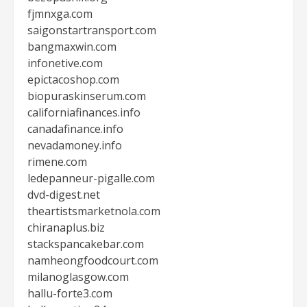
fjmnxga.com
saigonstartransport.com
bangmaxwin.com
infonetive.com
epictacoshop.com
biopuraskinserum.com
californiafinances.info
canadafinance.info
nevadamoney.info
rimene.com
ledepanneur-pigalle.com
dvd-digest.net
theartistsmarketnola.com
chiranaplus.biz
stackspancakebar.com
namheongfoodcourt.com
milanoglasgow.com
hallu-forte3.com