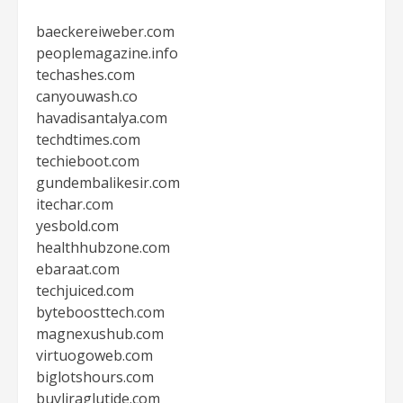
baeckereiweber.com
peoplemagazine.info
techashes.com
canyouwash.co
havadisantalya.com
techdtimes.com
techieboot.com
gundembalikesir.com
itechar.com
yesbold.com
healthhubzone.com
ebaraat.com
techjuiced.com
byteboosttech.com
magnexushub.com
virtuogoweb.com
biglotshours.com
buyliraglutide.com