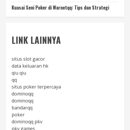
Kuasai Seni Poker di Warnetqq: Tips dan Strategi
LINK LAINNYA
situs slot gacor
data keluaran hk
qiu qiu
qq
situs poker terpercaya
dominoqq
dominoqq
bandarqq
poker
dominoqq pkv
pkv games