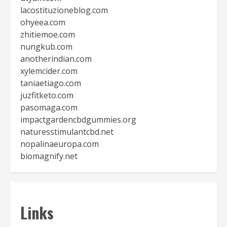
lacostituzioneblog.com
ohyeea.com
zhitiemoe.com
nungkub.com
anotherindian.com
xylemcider.com
taniaetiago.com
juzfitketo.com
pasomaga.com
impactgardencbdgummies.org
naturesstimulantcbd.net
nopalinaeuropa.com
biomagnify.net
Links