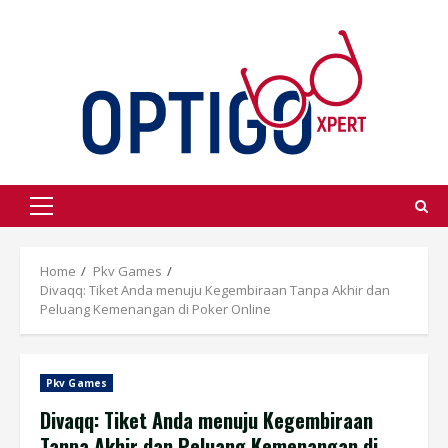
Skip
to
content
Primary
Menu
Home
Pkv Games
Divaqq: Tiket Anda menuju Kegembiraan Tanpa Akhir dan
Peluang Kemenangan di Poker Online
Pkv Games
Divaqq: Tiket Anda menuju Kegembiraan
Tanpa Akhir dan Peluang Kemenangan di