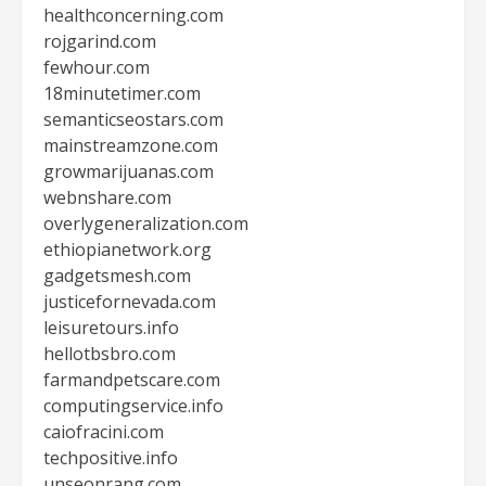
healthconcerning.com
rojgarind.com
fewhour.com
18minutetimer.com
semanticseostars.com
mainstreamzone.com
growmarijuanas.com
webnshare.com
overlygeneralization.com
ethiopianetwork.org
gadgetsmesh.com
justicefornevada.com
leisuretours.info
hellotbsbro.com
farmandpetscare.com
computingservice.info
caiofracini.com
techpositive.info
unseonrang.com