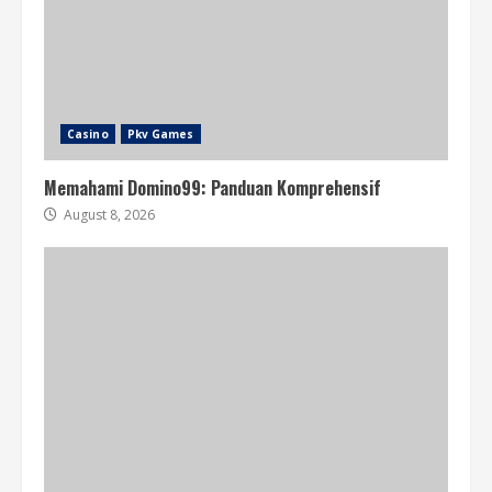
Casino
Pkv Games
Memahami Domino99: Panduan Komprehensif
August 8, 2026