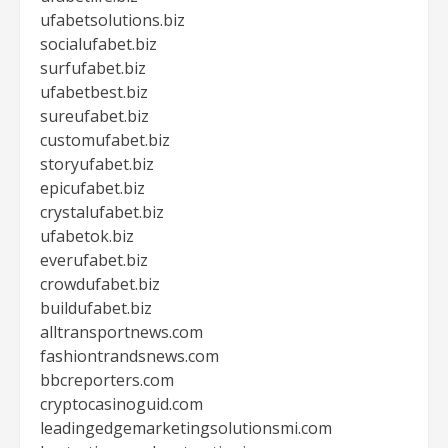
ufabetsolutions.biz
socialufabet.biz
surfufabet.biz
ufabetbest.biz
sureufabet.biz
customufabet.biz
storyufabet.biz
epicufabet.biz
crystalufabet.biz
ufabetok.biz
everufabet.biz
crowdufabet.biz
buildufabet.biz
alltransportnews.com
fashiontrandsnews.com
bbcreporters.com
cryptocasinoguid.com
leadingedgemarketingsolutionsmi.com