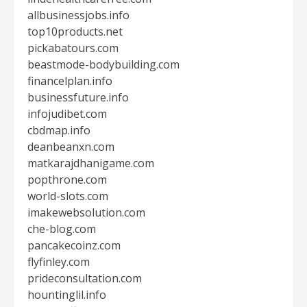
allbusinessjobs.info
top10products.net
pickabatours.com
beastmode-bodybuilding.com
financelplan.info
businessfuture.info
infojudibet.com
cbdmap.info
deanbeanxn.com
matkarajdhanigame.com
popthrone.com
world-slots.com
imakewebsolution.com
che-blog.com
pancakecoinz.com
flyfinley.com
prideconsultation.com
hountinglil.info