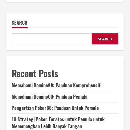
SEARCH
SEARCH
Recent Posts
Memahami Domino99: Panduan Komprehensif
Memahami DominoQQ: Panduan Pemula
Pengertian Poker88: Panduan Untuk Pemula
10 Strategi Poker Teratas untuk Pemula untuk
Memenangkan Lebih Banyak Tangan