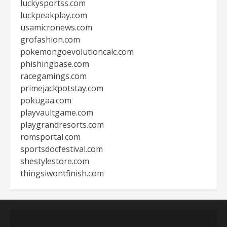
luckysportss.com
luckpeakplay.com
usamicronews.com
grofashion.com
pokemongoevolutioncalc.com
phishingbase.com
racegamings.com
primejackpotstay.com
pokugaa.com
playvaultgame.com
playgrandresorts.com
romsportal.com
sportsdocfestival.com
shestylestore.com
thingsiwontfinish.com