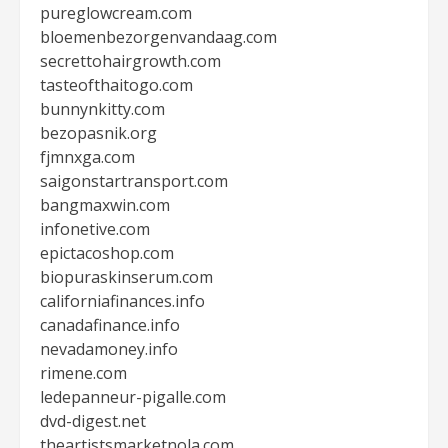
pureglowcream.com
bloemenbezorgenvandaag.com
secrettohairgrowth.com
tasteofthaitogo.com
bunnynkitty.com
bezopasnik.org
fjmnxga.com
saigonstartransport.com
bangmaxwin.com
infonetive.com
epictacoshop.com
biopuraskinserum.com
californiafinances.info
canadafinance.info
nevadamoney.info
rimene.com
ledepanneur-pigalle.com
dvd-digest.net
theartistsmarketnola.com