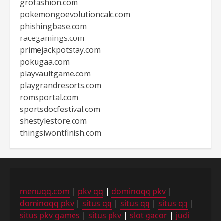
grofashion.com
pokemongoevolutioncalc.com
phishingbase.com
racegamings.com
primejackpotstay.com
pokugaa.com
playvaultgame.com
playgrandresorts.com
romsportal.com
sportsdocfestival.com
shestylestore.com
thingsiwontfinish.com
menuqq.com
|
pkv qq
|
dominoqq pkv
|
dominoqq pkv
|
situs qq
|
situs qq
|
situs qq
|
situs pkv games
|
situs pkv
|
slot gacor
|
judi