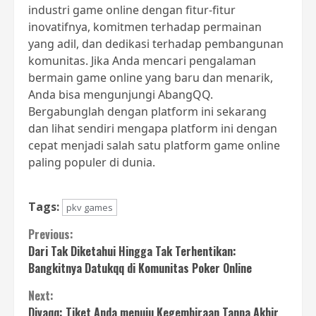
industri game online dengan fitur-fitur
inovatifnya, komitmen terhadap permainan
yang adil, dan dedikasi terhadap pembangunan
komunitas. Jika Anda mencari pengalaman
bermain game online yang baru dan menarik,
Anda bisa mengunjungi AbangQQ.
Bergabunglah dengan platform ini sekarang
dan lihat sendiri mengapa platform ini dengan
cepat menjadi salah satu platform game online
paling populer di dunia.
Tags:
pkv games
Continue
Previous:
Dari Tak Diketahui Hingga Tak Terhentikan:
Reading
Bangkitnya Datukqq di Komunitas Poker Online
Next:
Divaqq: Tiket Anda menuju Kegembiraan Tanpa Akhir