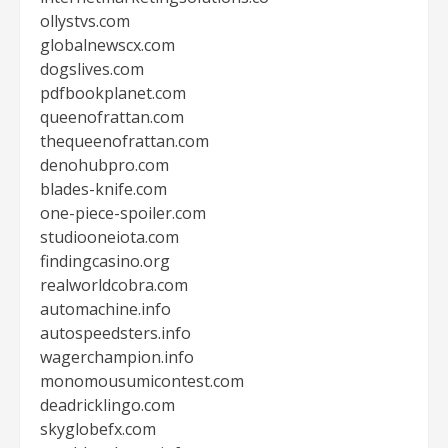
ollystvs.com
globalnewscx.com
dogslives.com
pdfbookplanet.com
queenofrattan.com
thequeenofrattan.com
denohubpro.com
blades-knife.com
one-piece-spoiler.com
studiooneiota.com
findingcasino.org
realworldcobra.com
automachine.info
autospeedsters.info
wagerchampion.info
monomousumicontest.com
deadricklingo.com
skyglobefx.com