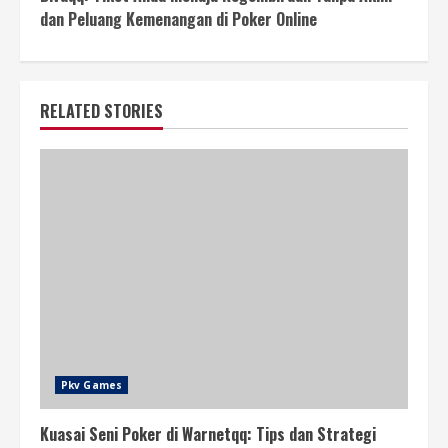
dan Peluang Kemenangan di Poker Online
RELATED STORIES
Pkv Games
Kuasai Seni Poker di Warnetqq: Tips dan Strategi