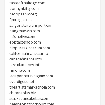
tasteofthaitogo.com
bunnynkitty.com
bezopasnik.org
fjmnxga.com
saigonstartransport.com
bangmaxwin.com
infonetive.com
epictacoshop.com
biopuraskinserum.com
californiafinances.info
canadafinance.info
nevadamoney.info
rimene.com
ledepanneur-pigalle.com
dvd-digest.net
theartistsmarketnola.com
chiranaplus.biz
stackspancakebar.com
namheongfoodcourt.com