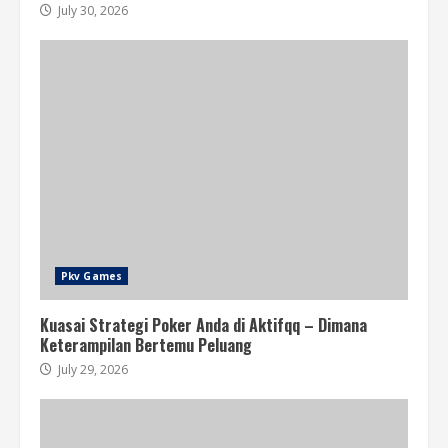
July 30, 2026
Pkv Games
Kuasai Strategi Poker Anda di Aktifqq – Dimana
Keterampilan Bertemu Peluang
July 29, 2026