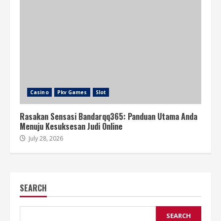
Casino
Pkv Games
Slot
Rasakan Sensasi Bandarqq365: Panduan Utama Anda
Menuju Kesuksesan Judi Online
July 28, 2026
SEARCH
SEARCH