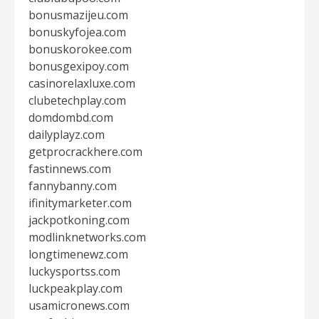
bonusmazijeu.com
bonuskyfojea.com
bonuskorokee.com
bonusgexipoy.com
casinorelaxluxe.com
clubetechplay.com
domdombd.com
dailyplayz.com
getprocrackhere.com
fastinnews.com
fannybanny.com
ifinitymarketer.com
jackpotkoning.com
modlinknetworks.com
longtimenewz.com
luckysportss.com
luckpeakplay.com
usamicronews.com