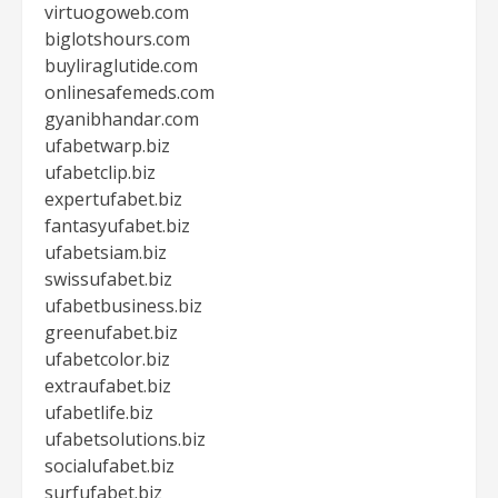
virtuogoweb.com
biglotshours.com
buyliraglutide.com
onlinesafemeds.com
gyanibhandar.com
ufabetwarp.biz
ufabetclip.biz
expertufabet.biz
fantasyufabet.biz
ufabetsiam.biz
swissufabet.biz
ufabetbusiness.biz
greenufabet.biz
ufabetcolor.biz
extraufabet.biz
ufabetlife.biz
ufabetsolutions.biz
socialufabet.biz
surfufabet.biz