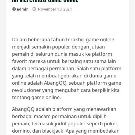
admin
November 10, 2024
Dalam beberapa tahun terakhir, game online
menjadi semakin populer, dengan jutaan
pemain di seluruh dunia masuk ke platform
favorit mereka untuk bersaing satu sama lain
dalam berbagai permainan. Salah satu platform
yang telah membuat gebrakan di dunia game
online adalah AbangQQ, sebuah platform game
revolusioner yang mengubah cara berpikir kita
tentang game online.
AbangQQ adalah platform yang menawarkan
berbagai macam permainan untuk dipilih
pemain, termasuk judul populer seperti poker,
domino, dan blackjack. Apa yang membedakan