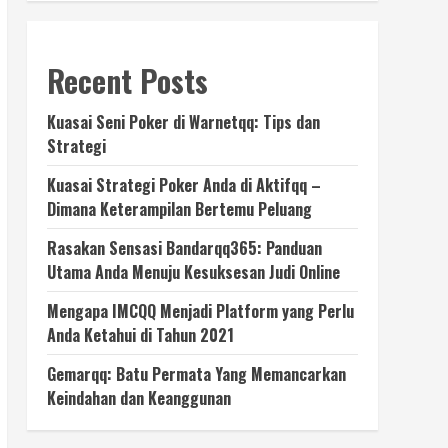
Recent Posts
Kuasai Seni Poker di Warnetqq: Tips dan
Strategi
Kuasai Strategi Poker Anda di Aktifqq –
Dimana Keterampilan Bertemu Peluang
Rasakan Sensasi Bandarqq365: Panduan
Utama Anda Menuju Kesuksesan Judi Online
Mengapa IMCQQ Menjadi Platform yang Perlu
Anda Ketahui di Tahun 2021
Gemarqq: Batu Permata Yang Memancarkan
Keindahan dan Keanggunan