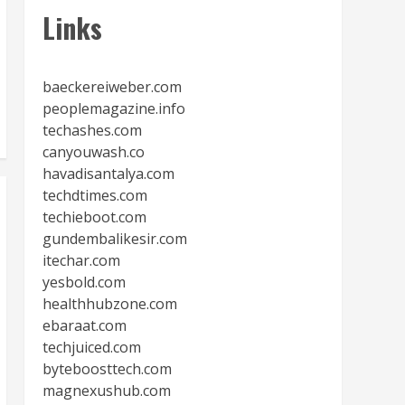
Links
baeckereiweber.com
peoplemagazine.info
techashes.com
canyouwash.co
havadisantalya.com
techdtimes.com
techieboot.com
gundembalikesir.com
itechar.com
yesbold.com
healthhubzone.com
ebaraat.com
techjuiced.com
byteboosttech.com
magnexushub.com