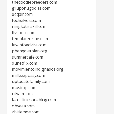
thedoodlebreeders.com
grupohugodias.com
deqair.com
techsilvers.com
ningkatinskill.com
fivsport.com
templatedzine.com
lawinfoadvice.com
phenqdietplan.org
sumnercafe.com
dunetflix.com
movimientoindignados.org
milfxxxpussy.com
uptodatefamily.com
musitop.com
utyam.com
lacostituzioneblog.com
ohyeea.com
zhitiemoe.com