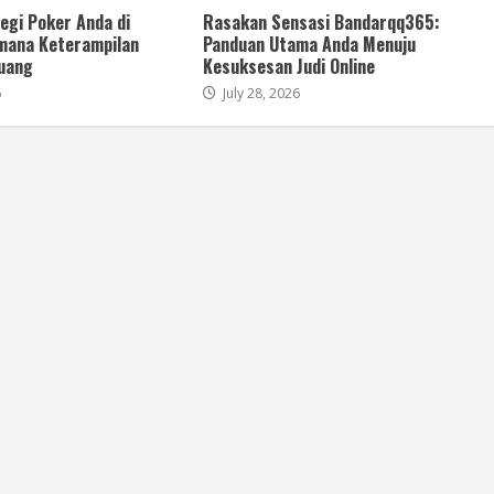
egi Poker Anda di
Rasakan Sensasi Bandarqq365:
imana Keterampilan
Panduan Utama Anda Menuju
uang
Kesuksesan Judi Online
6
July 28, 2026