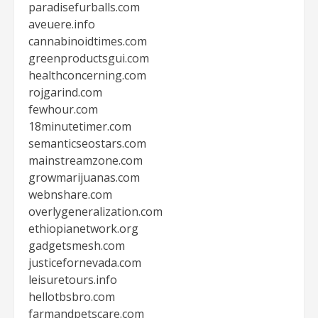
paradisefurballs.com
aveuere.info
cannabinoidtimes.com
greenproductsgui.com
healthconcerning.com
rojgarind.com
fewhour.com
18minutetimer.com
semanticseostars.com
mainstreamzone.com
growmarijuanas.com
webnshare.com
overlygeneralization.com
ethiopianetwork.org
gadgetsmesh.com
justicefornevada.com
leisuretours.info
hellotbsbro.com
farmandpetscare.com