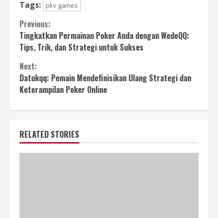
Tags:
pkv games
Continue
Previous:
Tingkatkan Permainan Poker Anda dengan WedeQQ:
Reading
Tips, Trik, dan Strategi untuk Sukses
Next:
Datukqq: Pemain Mendefinisikan Ulang Strategi dan
Keterampilan Poker Online
RELATED STORIES