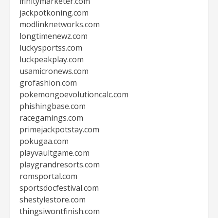
ifinitymarketer.com
jackpotkoning.com
modlinknetworks.com
longtimenewz.com
luckysportss.com
luckpeakplay.com
usamicronews.com
grofashion.com
pokemongoevolutioncalc.com
phishingbase.com
racegamings.com
primejackpotstay.com
pokugaa.com
playvaultgame.com
playgrandresorts.com
romsportal.com
sportsdocfestival.com
shestylestore.com
thingsiwontfinish.com