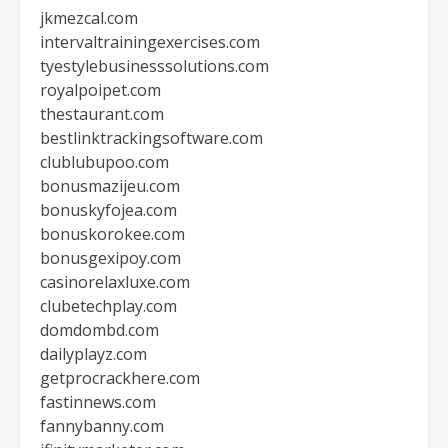
jkmezcal.com
intervaltrainingexercises.com
tyestylebusinesssolutions.com
royalpoipet.com
thestaurant.com
bestlinktrackingsoftware.com
clublubupoo.com
bonusmazijeu.com
bonuskyfojea.com
bonuskorokee.com
bonusgexipoy.com
casinorelaxluxe.com
clubetechplay.com
domdombd.com
dailyplayz.com
getprocrackhere.com
fastinnews.com
fannybanny.com