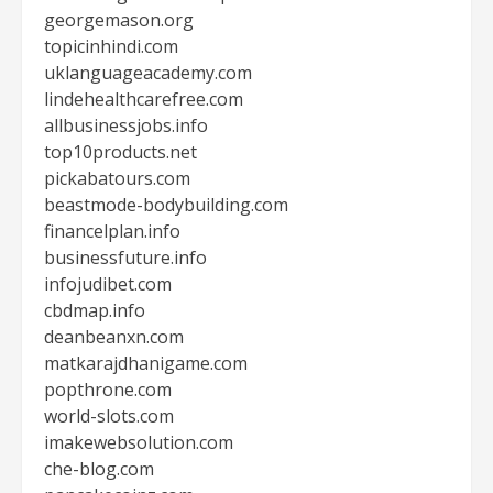
georgemason.org
topicinhindi.com
uklanguageacademy.com
lindehealthcarefree.com
allbusinessjobs.info
top10products.net
pickabatours.com
beastmode-bodybuilding.com
financelplan.info
businessfuture.info
infojudibet.com
cbdmap.info
deanbeanxn.com
matkarajdhanigame.com
popthrone.com
world-slots.com
imakewebsolution.com
che-blog.com