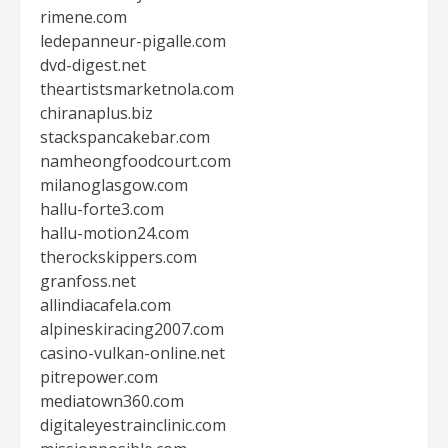
rimene.com
ledepanneur-pigalle.com
dvd-digest.net
theartistsmarketnola.com
chiranaplus.biz
stackspancakebar.com
namheongfoodcourt.com
milanoglasgow.com
hallu-forte3.com
hallu-motion24.com
therockskippers.com
granfoss.net
allindiacafela.com
alpineskiracing2007.com
casino-vulkan-online.net
pitrepower.com
mediatown360.com
digitaleyestrainclinic.com