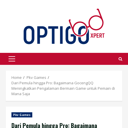
Skip
to
content
Primary
Menu
Home
Pkv Games
Dari Pemula hingga Pro: Bagaimana GocengQQ
Meningkatkan Pengalaman Bermain Game untuk Pemain di
Mana Saja
Pkv Games
Dari Pemula hingga Pro: Bagaimana