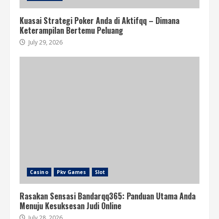
Kuasai Strategi Poker Anda di Aktifqq – Dimana
Keterampilan Bertemu Peluang
July 29, 2026
Casino
Pkv Games
Slot
Rasakan Sensasi Bandarqq365: Panduan Utama Anda
Menuju Kesuksesan Judi Online
July 28, 2026