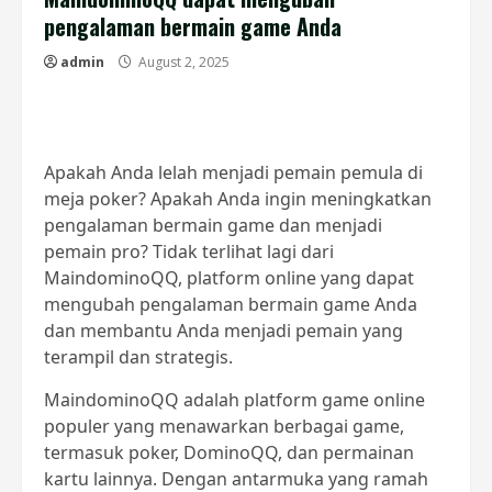
pengalaman bermain game Anda
admin
August 2, 2025
Apakah Anda lelah menjadi pemain pemula di
meja poker? Apakah Anda ingin meningkatkan
pengalaman bermain game dan menjadi
pemain pro? Tidak terlihat lagi dari
MaindominoQQ, platform online yang dapat
mengubah pengalaman bermain game Anda
dan membantu Anda menjadi pemain yang
terampil dan strategis.
MaindominoQQ adalah platform game online
populer yang menawarkan berbagai game,
termasuk poker, DominoQQ, dan permainan
kartu lainnya. Dengan antarmuka yang ramah