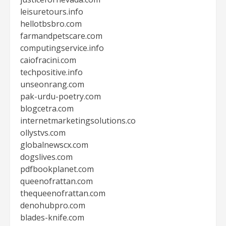
leisuretours.info
hellotbsbro.com
farmandpetscare.com
computingservice.info
caiofracini.com
techpositive.info
unseonrang.com
pak-urdu-poetry.com
blogcetra.com
internetmarketingsolutions.co
ollystvs.com
globalnewscx.com
dogslives.com
pdfbookplanet.com
queenofrattan.com
thequeenofrattan.com
denohubpro.com
blades-knife.com