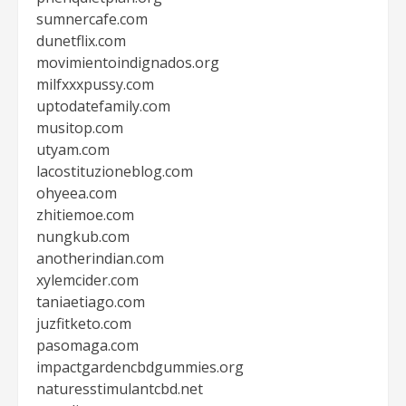
sumnercafe.com
dunetflix.com
movimientoindignados.org
milfxxxpussy.com
uptodatefamily.com
musitop.com
utyam.com
lacostituzioneblog.com
ohyeea.com
zhitiemoe.com
nungkub.com
anotherindian.com
xylemcider.com
taniaetiago.com
juzfitketo.com
pasomaga.com
impactgardencbdgummies.org
naturesstimulantcbd.net