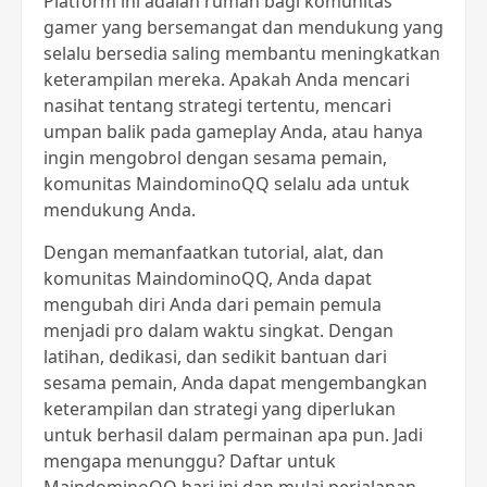
Platform ini adalah rumah bagi komunitas
gamer yang bersemangat dan mendukung yang
selalu bersedia saling membantu meningkatkan
keterampilan mereka. Apakah Anda mencari
nasihat tentang strategi tertentu, mencari
umpan balik pada gameplay Anda, atau hanya
ingin mengobrol dengan sesama pemain,
komunitas MaindominoQQ selalu ada untuk
mendukung Anda.
Dengan memanfaatkan tutorial, alat, dan
komunitas MaindominoQQ, Anda dapat
mengubah diri Anda dari pemain pemula
menjadi pro dalam waktu singkat. Dengan
latihan, dedikasi, dan sedikit bantuan dari
sesama pemain, Anda dapat mengembangkan
keterampilan dan strategi yang diperlukan
untuk berhasil dalam permainan apa pun. Jadi
mengapa menunggu? Daftar untuk