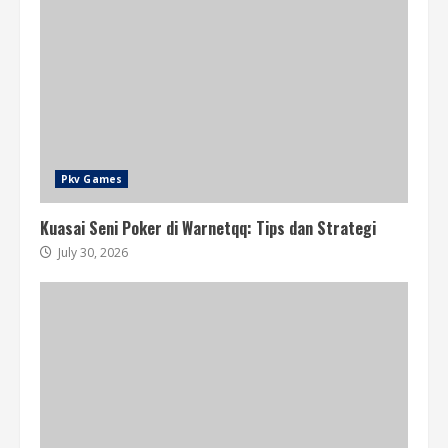
Pkv Games
Kuasai Seni Poker di Warnetqq: Tips dan Strategi
July 30, 2026