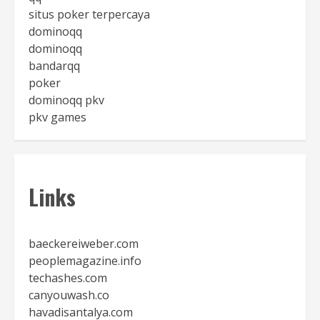
situs poker terpercaya
dominoqq
dominoqq
bandarqq
poker
dominoqq pkv
pkv games
Links
baeckereiweber.com
peoplemagazine.info
techashes.com
canyouwash.co
havadisantalya.com