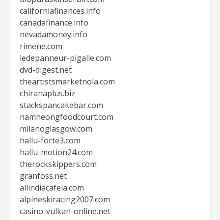
californiafinances.info
canadafinance.info
nevadamoney.info
rimene.com
ledepanneur-pigalle.com
dvd-digest.net
theartistsmarketnola.com
chiranaplus.biz
stackspancakebar.com
namheongfoodcourt.com
milanoglasgow.com
hallu-forte3.com
hallu-motion24.com
therockskippers.com
granfoss.net
allindiacafela.com
alpineskiracing2007.com
casino-vulkan-online.net