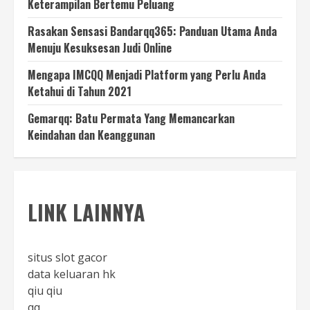
Keterampilan Bertemu Peluang
Rasakan Sensasi Bandarqq365: Panduan Utama Anda
Menuju Kesuksesan Judi Online
Mengapa IMCQQ Menjadi Platform yang Perlu Anda
Ketahui di Tahun 2021
Gemarqq: Batu Permata Yang Memancarkan
Keindahan dan Keanggunan
LINK LAINNYA
situs slot gacor
data keluaran hk
qiu qiu
qq