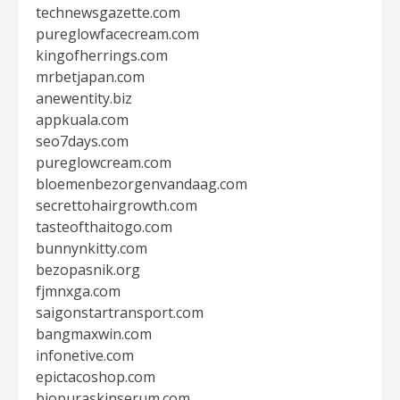
technewsgazette.com
pureglowfacecream.com
kingofherrings.com
mrbetjapan.com
anewentity.biz
appkuala.com
seo7days.com
pureglowcream.com
bloemenbezorgenvandaag.com
secrettohairgrowth.com
tasteofthaitogo.com
bunnynkitty.com
bezopasnik.org
fjmnxga.com
saigonstartransport.com
bangmaxwin.com
infonetive.com
epictacoshop.com
biopuraskinserum.com