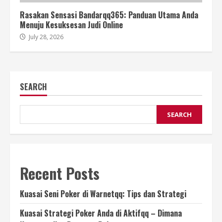
Rasakan Sensasi Bandarqq365: Panduan Utama Anda
Menuju Kesuksesan Judi Online
July 28, 2026
SEARCH
SEARCH
Recent Posts
Kuasai Seni Poker di Warnetqq: Tips dan Strategi
Kuasai Strategi Poker Anda di Aktifqq – Dimana