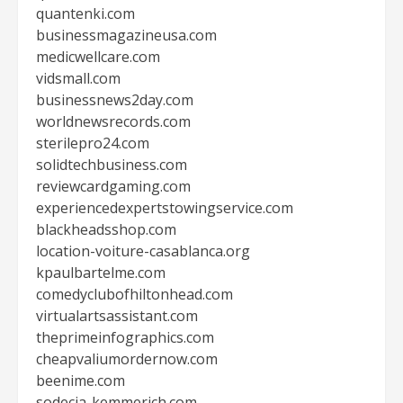
quantenki.com
businessmagazineusa.com
medicwellcare.com
vidsmall.com
businessnews2day.com
worldnewsrecords.com
sterilepro24.com
solidtechbusiness.com
reviewcardgaming.com
experiencedexpertstowingservice.com
blackheadsshop.com
location-voiture-casablanca.org
kpaulbartelme.com
comedyclubofhiltonhead.com
virtualartsassistant.com
theprimeinfographics.com
cheapvaliumordernow.com
beenime.com
sodecia-kemmerich.com