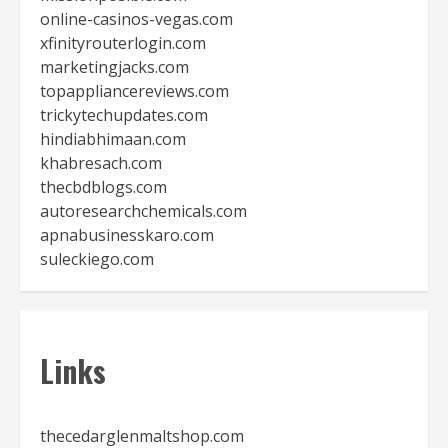
online-casinos-vegas.com
xfinityrouterlogin.com
marketingjacks.com
topappliancereviews.com
trickytechupdates.com
hindiabhimaan.com
khabresach.com
thecbdblogs.com
autoresearchchemicals.com
apnabusinesskaro.com
suleckiego.com
Links
thecedarglenmaltshop.com