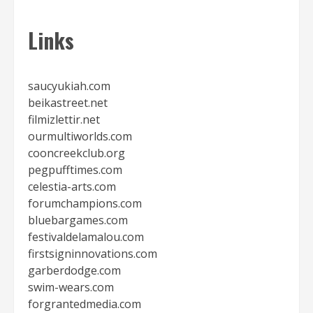
Links
saucyukiah.com
beikastreet.net
filmizlettir.net
ourmultiworlds.com
cooncreekclub.org
pegpufftimes.com
celestia-arts.com
forumchampions.com
bluebargames.com
festivaldelamalou.com
firstsigninnovations.com
garberdodge.com
swim-wears.com
forgrantedmedia.com