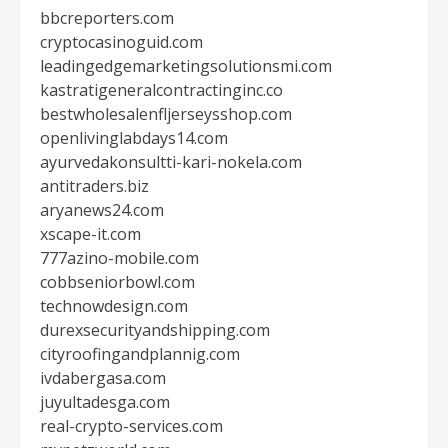
bbcreporters.com
cryptocasinoguid.com
leadingedgemarketingsolutionsmi.com
kastratigeneralcontractinginc.co
bestwholesalenfljerseysshop.com
openlivinglabdays14.com
ayurvedakonsultti-kari-nokela.com
antitraders.biz
aryanews24.com
xscape-it.com
777azino-mobile.com
cobbseniorbowl.com
technowdesign.com
durexsecurityandshipping.com
cityroofingandplannig.com
ivdabergasa.com
juyultadesga.com
real-crypto-services.com