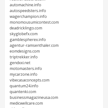
automachine.info
autospeedsters.info
wagerchampion.info
monomousumicontest.com
deadricklingo.com
skyglobefx.com
gamblespherex.info
agentur-ramsenthaler.com
eomdesigns.com
triptrekker.info
gendxxi.net
motomasters.info
mycarzone.info
vibecasaconcepts.com
quantum24.info
quantenki.com
businessmagazineusa.com
medicwellcare.com