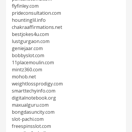
flyfinley.com
prideconsultation.com
hountinglil.info
chakraaffirmations.net
bestjokes4u.com
lustgurgaon.com
geniejaar.com
bobbyslot.com
11placemoulin.com
mintz360.com
mohob.net
weightlossprodigy.com
smarttechyinfo.com
digitalnotebook.org
maxualguru.com
bongdasuncity.com
slot-pachi.com
freespinsslot.com