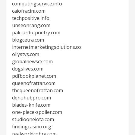
computingservice.info
caiofracini.com
techpositive.info
unseonrang.com
pak-urdu-poetry.com
blogcetra.com
internetmarketingsolutions.co
ollystvs.com
globalnewscx.com
dogslives.com
pdfbookplanet.com
queenofrattan.com
thequeenofrattan.com
denohubpro.com
blades-knife.com
one-piece-spoiler.com
studiooneiota.com
findingcasino.org
realworldcobra.com