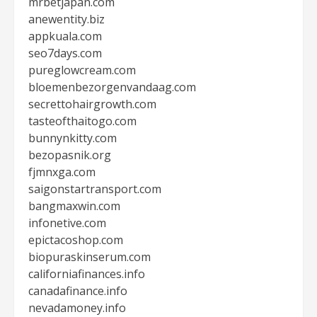
mrbetjapan.com
anewentity.biz
appkuala.com
seo7days.com
pureglowcream.com
bloemenbezorgenvandaag.com
secrettohairgrowth.com
tasteofthaitogo.com
bunnynkitty.com
bezopasnik.org
fjmnxga.com
saigonstartransport.com
bangmaxwin.com
infonetive.com
epictacoshop.com
biopuraskinserum.com
californiafinances.info
canadafinance.info
nevadamoney.info