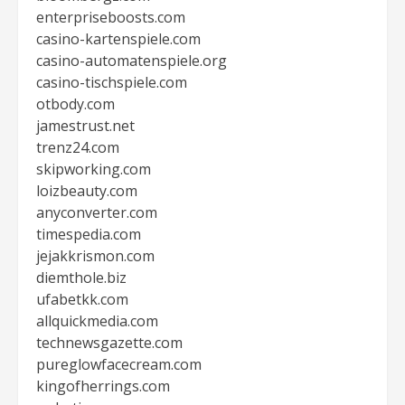
enterpriseboosts.com
casino-kartenspiele.com
casino-automatenspiele.org
casino-tischspiele.com
otbody.com
jamestrust.net
trenz24.com
skipworking.com
loizbeauty.com
anyconverter.com
timespedia.com
jejakkrismon.com
diemthole.biz
ufabetkk.com
allquickmedia.com
technewsgazette.com
pureglowfacecream.com
kingofherrings.com