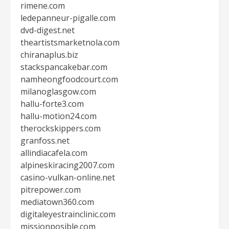
rimene.com
ledepanneur-pigalle.com
dvd-digest.net
theartistsmarketnola.com
chiranaplus.biz
stackspancakebar.com
namheongfoodcourt.com
milanoglasgow.com
hallu-forte3.com
hallu-motion24.com
therockskippers.com
granfoss.net
allindiacafela.com
alpineskiracing2007.com
casino-vulkan-online.net
pitrepower.com
mediatown360.com
digitaleyestrainclinic.com
missionposible.com