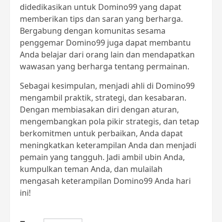
didedikasikan untuk Domino99 yang dapat
memberikan tips dan saran yang berharga.
Bergabung dengan komunitas sesama
penggemar Domino99 juga dapat membantu
Anda belajar dari orang lain dan mendapatkan
wawasan yang berharga tentang permainan.
Sebagai kesimpulan, menjadi ahli di Domino99
mengambil praktik, strategi, dan kesabaran.
Dengan membiasakan diri dengan aturan,
mengembangkan pola pikir strategis, dan tetap
berkomitmen untuk perbaikan, Anda dapat
meningkatkan keterampilan Anda dan menjadi
pemain yang tangguh. Jadi ambil ubin Anda,
kumpulkan teman Anda, dan mulailah
mengasah keterampilan Domino99 Anda hari
ini!