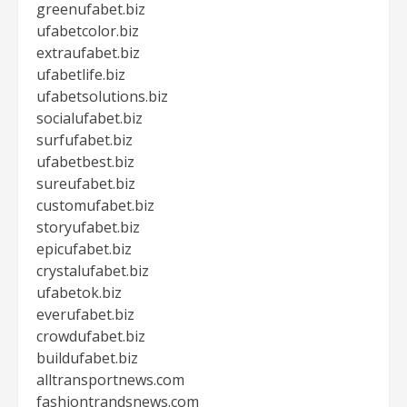
greenufabet.biz
ufabetcolor.biz
extraufabet.biz
ufabetlife.biz
ufabetsolutions.biz
socialufabet.biz
surfufabet.biz
ufabetbest.biz
sureufabet.biz
customufabet.biz
storyufabet.biz
epicufabet.biz
crystalufabet.biz
ufabetok.biz
everufabet.biz
crowdufabet.biz
buildufabet.biz
alltransportnews.com
fashiontrandsnews.com