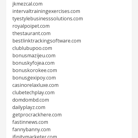
jkmezcal.com
intervaltrainingexercises.com
tyestylebusinesssolutions.com
royalpoipet.com
thestaurant.com
bestlinktrackingsoftware.com
clublubupoo.com
bonusmazijeu.com
bonuskyfojea.com
bonuskorokee.com
bonusgexipoy.com
casinorelaxluxe.com
clubetechplay.com
domdombd.com
dailyplayz.com
getprocrackhere.com
fastinnews.com
fannybanny.com
ifinitymarketer.com