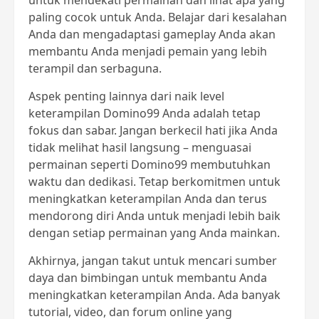
untuk mendekati permainan dan lihat apa yang
paling cocok untuk Anda. Belajar dari kesalahan
Anda dan mengadaptasi gameplay Anda akan
membantu Anda menjadi pemain yang lebih
terampil dan serbaguna.
Aspek penting lainnya dari naik level
keterampilan Domino99 Anda adalah tetap
fokus dan sabar. Jangan berkecil hati jika Anda
tidak melihat hasil langsung – menguasai
permainan seperti Domino99 membutuhkan
waktu dan dedikasi. Tetap berkomitmen untuk
meningkatkan keterampilan Anda dan terus
mendorong diri Anda untuk menjadi lebih baik
dengan setiap permainan yang Anda mainkan.
Akhirnya, jangan takut untuk mencari sumber
daya dan bimbingan untuk membantu Anda
meningkatkan keterampilan Anda. Ada banyak
tutorial, video, dan forum online yang