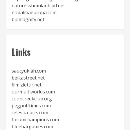
naturesstimulantcbd.net
nopalinaeuropa.com
biomagnify.net
Links
saucyukiah.com
beikastreet.net
filmizlettir.net
ourmultiworlds.com
cooncreekclub.org
pegpufftimes.com
celestia-arts.com
forumchampions.com
bluebargames.com