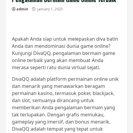
admin
January 1, 2025
Apakah Anda siap untuk melepaskan diva batin
Anda dan mendominasi dunia game online?
Kunjungi DivaQQ, pengalaman bermain game
online terbaik yang akan membuat Anda
merasa seperti ratu dunia virtual sejati.
DivaQQ adalah platform permainan online unik
dan menarik yang menawarkan beragam
permainan kasino, termasuk poker, blackjack,
dan slot, semuanya dirancang untuk
memberikan Anda pengalaman bermain yang
tak terlupakan. Dengan grafis memukau,
gameplay yang imersif, dan bonus menarik,
DivaQQ adalah tempat yang tepat untuk