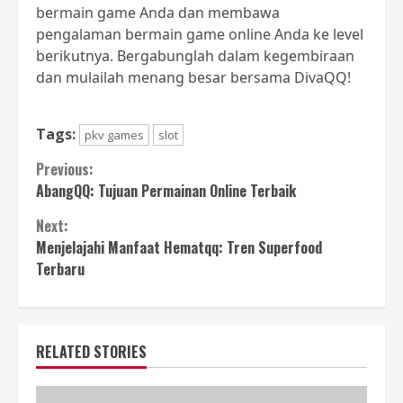
bermain game Anda dan membawa
pengalaman bermain game online Anda ke level
berikutnya. Bergabunglah dalam kegembiraan
dan mulailah menang besar bersama DivaQQ!
Tags:
pkv games
slot
Continue
Previous:
AbangQQ: Tujuan Permainan Online Terbaik
Reading
Next:
Menjelajahi Manfaat Hematqq: Tren Superfood
Terbaru
RELATED STORIES