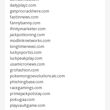
dailyplayz.com
getprocrackhere.com
fastinnews.com
fannybanny.com
ifinitymarketer.com
jackpotkoning.com
modlinknetworks.com
longtimenewz.com
luckysportss.com
luckpeakplay.com
usamicronews.com
grofashion.com
pokemongoevolutioncalc.com
phishingbase.com
racegamings.com
primejackpotstay.com
pokugaa.com
playvaultgame.com