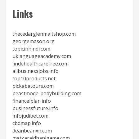
Links
thecedarglenmaltshop.com
georgemason.org
topicinhindi.com
uklanguageacademy.com
lindehealthcarefree.com
allbusinessjobs.info
top10products.net
pickabatours.com
beastmode-bodybuilding.com
financelplan.info
businessfuture.info
infojudibet.com
cbdmap.info
deanbeanxn.com
matkarajdhanigame.com