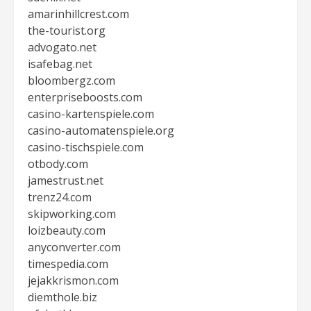
amarinhillcrest.com
the-tourist.org
advogato.net
isafebag.net
bloombergz.com
enterpriseboosts.com
casino-kartenspiele.com
casino-automatenspiele.org
casino-tischspiele.com
otbody.com
jamestrust.net
trenz24.com
skipworking.com
loizbeauty.com
anyconverter.com
timespedia.com
jejakkrismon.com
diemthole.biz