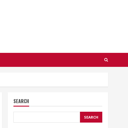
SEARCH
SEARCH