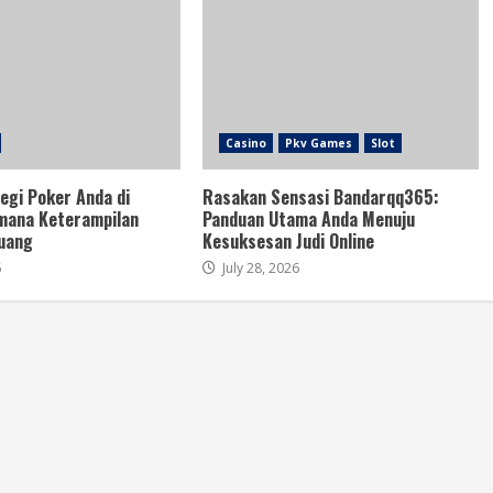
Casino
Pkv Games
Slot
egi Poker Anda di
Rasakan Sensasi Bandarqq365:
imana Keterampilan
Panduan Utama Anda Menuju
uang
Kesuksesan Judi Online
6
July 28, 2026