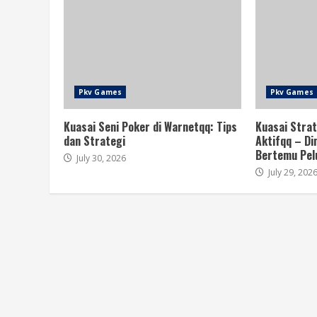
Pkv Games
Pkv Games
Kuasai Seni Poker di Warnetqq: Tips
Kuasai Strat
dan Strategi
Aktifqq – D
Bertemu Pel
July 30, 2026
July 29, 202