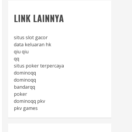
LINK LAINNYA
situs slot gacor
data keluaran hk
qiu qiu
qq
situs poker terpercaya
dominoqq
dominoqq
bandarqq
poker
dominoqq pkv
pkv games