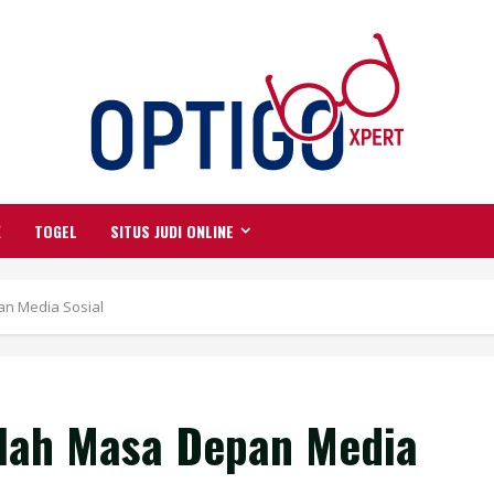
K
TOGEL
SITUS JUDI ONLINE
n Media Sosial
lah Masa Depan Media