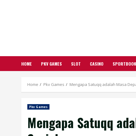
Skip
to
content
HOME
PKV GAMES
SLOT
CASINO
SPORTBOO
Home
Pkv Games
Mengapa Satuqq adalah Masa Depa
Pkv Games
Mengapa Satuqq ada