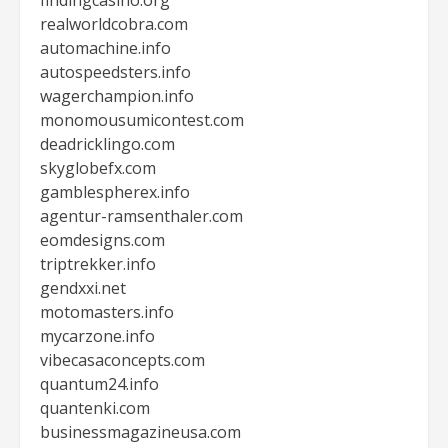
findingcasino.org
realworldcobra.com
automachine.info
autospeedsters.info
wagerchampion.info
monomousumicontest.com
deadricklingo.com
skyglobefx.com
gamblespherex.info
agentur-ramsenthaler.com
eomdesigns.com
triptrekker.info
gendxxi.net
motomasters.info
mycarzone.info
vibecasaconcepts.com
quantum24.info
quantenki.com
businessmagazineusa.com