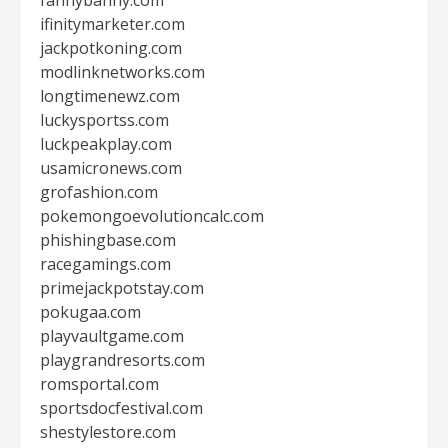
fannybanny.com
ifinitymarketer.com
jackpotkoning.com
modlinknetworks.com
longtimenewz.com
luckysportss.com
luckpeakplay.com
usamicronews.com
grofashion.com
pokemongoevolutioncalc.com
phishingbase.com
racegamings.com
primejackpotstay.com
pokugaa.com
playvaultgame.com
playgrandresorts.com
romsportal.com
sportsdocfestival.com
shestylestore.com