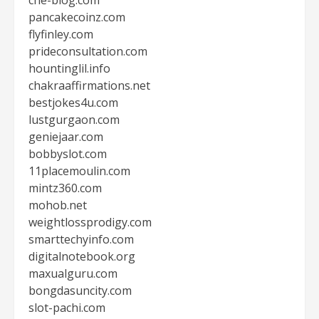
che-blog.com
pancakecoinz.com
flyfinley.com
prideconsultation.com
hountinglil.info
chakraaffirmations.net
bestjokes4u.com
lustgurgaon.com
geniejaar.com
bobbyslot.com
11placemoulin.com
mintz360.com
mohob.net
weightlossprodigy.com
smarttechyinfo.com
digitalnotebook.org
maxualguru.com
bongdasuncity.com
slot-pachi.com