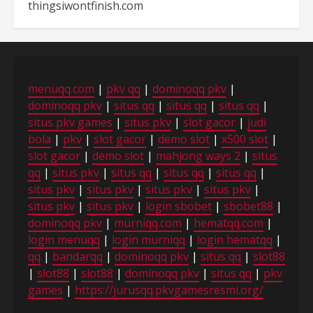
thingsiwontfinish.com
menuqq.com
|
pkv qq
|
dominoqq pkv
|
dominoqq pkv
|
situs qq
|
situs qq
|
situs qq
|
situs pkv games
|
situs pkv
|
slot gacor
|
judi
bola
|
pkv
|
slot gacor
|
demo slot
|
x500 slot
|
slot gacor
|
demo slot
|
mahjong ways 2
|
situs
qq
|
situs pkv
|
situs qq
|
situs qq
|
situs qq
|
situs pkv
|
situs pkv
|
situs pkv
|
situs pkv
|
situs pkv
|
situs pkv
|
login sbobet
|
sbobet88
|
dominoqq pkv
|
murniqq.com
|
hematqq.com
|
login menuqq
|
login murniqq
|
login hematqq
|
qq
|
bandarqq
|
dominoqq pkv
|
situs qq
|
slot88
|
slot88
|
slot88
|
dominoqq pkv
|
situs qq
|
pkv
games
|
https://jurusqq.pkvgamesresmi.org/