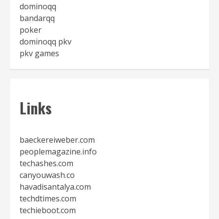
dominoqq
bandarqq
poker
dominoqq pkv
pkv games
Links
baeckereiweber.com
peoplemagazine.info
techashes.com
canyouwash.co
havadisantalya.com
techdtimes.com
techieboot.com