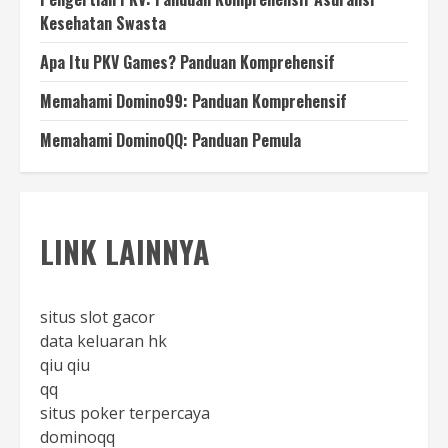
Kesehatan Swasta
Apa Itu PKV Games? Panduan Komprehensif
Memahami Domino99: Panduan Komprehensif
Memahami DominoQQ: Panduan Pemula
LINK LAINNYA
situs slot gacor
data keluaran hk
qiu qiu
qq
situs poker terpercaya
dominoqq