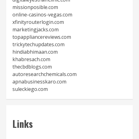
missionposible.com
online-casinos-vegas.com
xfinityrouterlogin.com
marketingjacks.com
topappliancereviews.com
trickytechupdates.com
hindiabhimaan.com
khabresach.com
thecbdblogs.com
autoresearchchemicals.com
apnabusinesskaro.com
suleckiego.com
Links