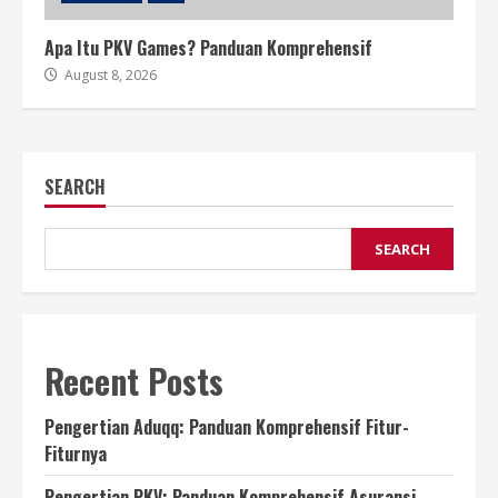
Apa Itu PKV Games? Panduan Komprehensif
August 8, 2026
SEARCH
SEARCH
Recent Posts
Pengertian Aduqq: Panduan Komprehensif Fitur-
Fiturnya
Pengertian PKV: Panduan Komprehensif Asuransi