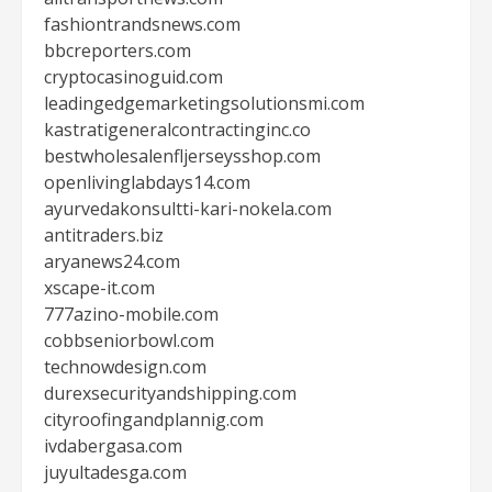
fashiontrandsnews.com
bbcreporters.com
cryptocasinoguid.com
leadingedgemarketingsolutionsmi.com
kastratigeneralcontractinginc.co
bestwholesalenfljerseysshop.com
openlivinglabdays14.com
ayurvedakonsultti-kari-nokela.com
antitraders.biz
aryanews24.com
xscape-it.com
777azino-mobile.com
cobbseniorbowl.com
technowdesign.com
durexsecurityandshipping.com
cityroofingandplannig.com
ivdabergasa.com
juyultadesga.com