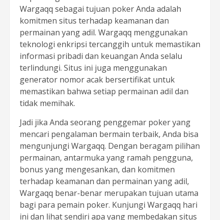
Wargaqq sebagai tujuan poker Anda adalah
komitmen situs terhadap keamanan dan
permainan yang adil. Wargaqq menggunakan
teknologi enkripsi tercanggih untuk memastikan
informasi pribadi dan keuangan Anda selalu
terlindungi. Situs ini juga menggunakan
generator nomor acak bersertifikat untuk
memastikan bahwa setiap permainan adil dan
tidak memihak.
Jadi jika Anda seorang penggemar poker yang
mencari pengalaman bermain terbaik, Anda bisa
mengunjungi Wargaqq. Dengan beragam pilihan
permainan, antarmuka yang ramah pengguna,
bonus yang mengesankan, dan komitmen
terhadap keamanan dan permainan yang adil,
Wargaqq benar-benar merupakan tujuan utama
bagi para pemain poker. Kunjungi Wargaqq hari
ini dan lihat sendiri apa yang membedakan situs