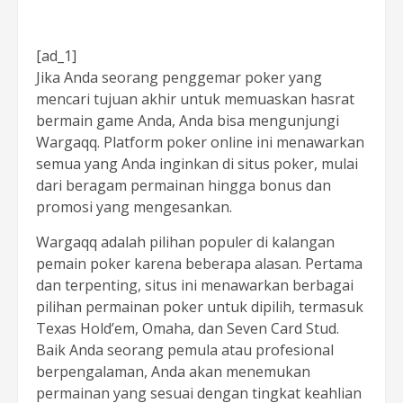
[ad_1]
Jika Anda seorang penggemar poker yang
mencari tujuan akhir untuk memuaskan hasrat
bermain game Anda, Anda bisa mengunjungi
Wargaqq. Platform poker online ini menawarkan
semua yang Anda inginkan di situs poker, mulai
dari beragam permainan hingga bonus dan
promosi yang mengesankan.
Wargaqq adalah pilihan populer di kalangan
pemain poker karena beberapa alasan. Pertama
dan terpenting, situs ini menawarkan berbagai
pilihan permainan poker untuk dipilih, termasuk
Texas Hold’em, Omaha, dan Seven Card Stud.
Baik Anda seorang pemula atau profesional
berpengalaman, Anda akan menemukan
permainan yang sesuai dengan tingkat keahlian