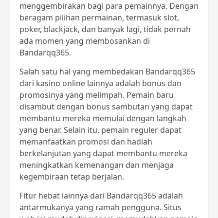
menggembirakan bagi para pemainnya. Dengan
beragam pilihan permainan, termasuk slot,
poker, blackjack, dan banyak lagi, tidak pernah
ada momen yang membosankan di
Bandarqq365.
Salah satu hal yang membedakan Bandarqq365
dari kasino online lainnya adalah bonus dan
promosinya yang melimpah. Pemain baru
disambut dengan bonus sambutan yang dapat
membantu mereka memulai dengan langkah
yang benar. Selain itu, pemain reguler dapat
memanfaatkan promosi dan hadiah
berkelanjutan yang dapat membantu mereka
meningkatkan kemenangan dan menjaga
kegembiraan tetap berjalan.
Fitur hebat lainnya dari Bandarqq365 adalah
antarmukanya yang ramah pengguna. Situs