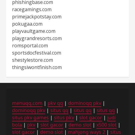
phishingbase.com
racegamings.com
primejackpotstay.com
pokugaa.com
playvaultgame.com
playgrandresorts.com
romsportal.com
sportsdocfestival.com
shestylestore.com
thingsiwontfinish.com
menuqq.com
|
pkv qq
|
dominoqq pkv
|
dominoqq pkv
|
situs qq
|
situs qq
|
situs qq
|
situs pkv games
|
situs pkv
|
slot gacor
|
judi
bola
|
pkv
|
slot gacor
|
demo slot
|
x500 slot
|
slot gacor
|
demo slot
|
mahjong ways 2
|
situs