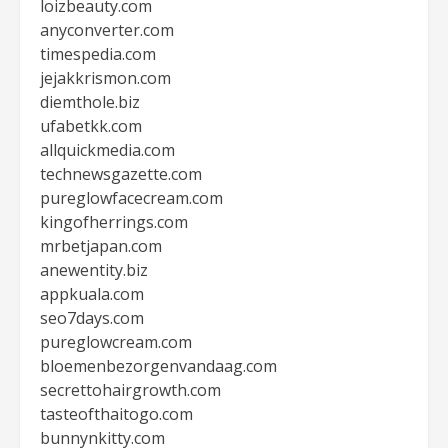
loizbeauty.com
anyconverter.com
timespedia.com
jejakkrismon.com
diemthole.biz
ufabetkk.com
allquickmedia.com
technewsgazette.com
pureglowfacecream.com
kingofherrings.com
mrbetjapan.com
anewentity.biz
appkuala.com
seo7days.com
pureglowcream.com
bloemenbezorgenvandaag.com
secrettohairgrowth.com
tasteofthaitogo.com
bunnynkitty.com