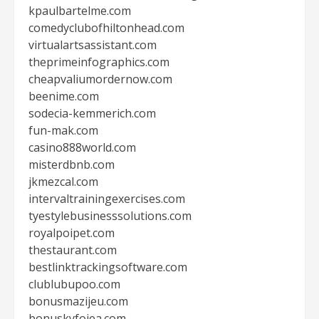
kpaulbartelme.com
comedyclubofhiltonhead.com
virtualartsassistant.com
theprimeinfographics.com
cheapvaliumordernow.com
beenime.com
sodecia-kemmerich.com
fun-mak.com
casino888world.com
misterdbnb.com
jkmezcal.com
intervaltrainingexercises.com
tyestylebusinesssolutions.com
royalpoipet.com
thestaurant.com
bestlinktrackingsoftware.com
clublubupoo.com
bonusmazijeu.com
bonuskyfojea.com