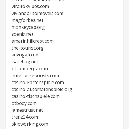
viraltokvibes.com
vivianebritoimoveis.com
magforbes.net
monkeycap.org
sdenix.net
amarinhillcrest.com
the-tourist.org
advogato.net
isafebag.net
bloombergz.com
enterpriseboosts.com
casino-kartenspiele.com
casino-automatenspiele.org
casino-tischspiele.com
otbody.com
jamestrust.net
trenz24.com
skipworking.com