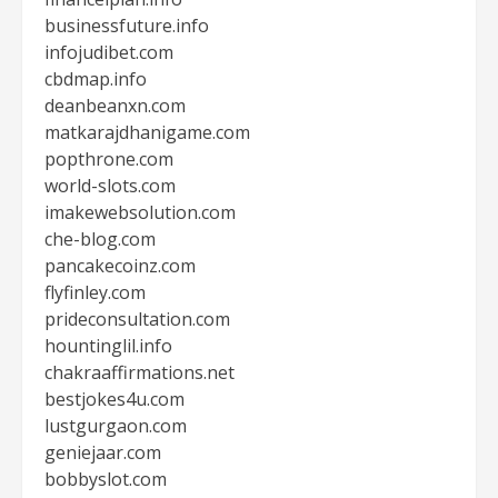
businessfuture.info
infojudibet.com
cbdmap.info
deanbeanxn.com
matkarajdhanigame.com
popthrone.com
world-slots.com
imakewebsolution.com
che-blog.com
pancakecoinz.com
flyfinley.com
prideconsultation.com
hountinglil.info
chakraaffirmations.net
bestjokes4u.com
lustgurgaon.com
geniejaar.com
bobbyslot.com