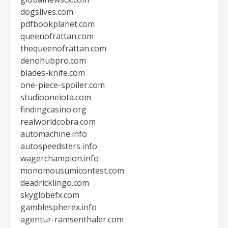
dogslives.com
pdfbookplanet.com
queenofrattan.com
thequeenofrattan.com
denohubpro.com
blades-knife.com
one-piece-spoiler.com
studiooneiota.com
findingcasino.org
realworldcobra.com
automachine.info
autospeedsters.info
wagerchampion.info
monomousumicontest.com
deadricklingo.com
skyglobefx.com
gamblespherex.info
agentur-ramsenthaler.com