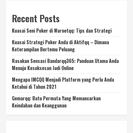
Recent Posts
Kuasai Seni Poker di Warnetqq: Tips dan Strategi
Kuasai Strategi Poker Anda di Aktifqq – Dimana
Keterampilan Bertemu Peluang
Rasakan Sensasi Bandarqq365: Panduan Utama Anda
Menuju Kesuksesan Judi Online
Mengapa IMCQQ Menjadi Platform yang Perlu Anda
Ketahui di Tahun 2021
Gemarqq: Batu Permata Yang Memancarkan
Keindahan dan Keanggunan