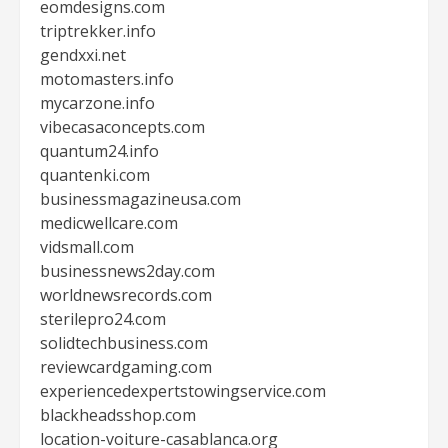
eomdesigns.com
triptrekker.info
gendxxi.net
motomasters.info
mycarzone.info
vibecasaconcepts.com
quantum24.info
quantenki.com
businessmagazineusa.com
medicwellcare.com
vidsmall.com
businessnews2day.com
worldnewsrecords.com
sterilepro24.com
solidtechbusiness.com
reviewcardgaming.com
experiencedexpertstowingservice.com
blackheadsshop.com
location-voiture-casablanca.org