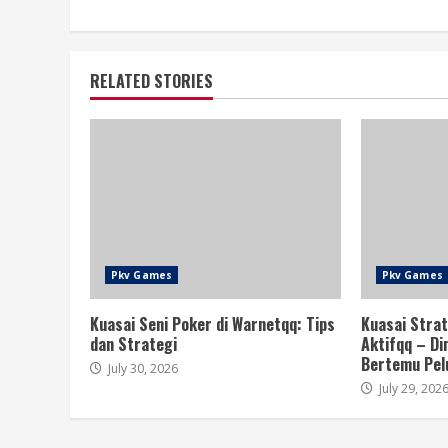
RELATED STORIES
Pkv Games
Pkv Games
Kuasai Seni Poker di Warnetqq: Tips
Kuasai Strat
dan Strategi
Aktifqq – D
Bertemu Pel
July 30, 2026
July 29, 202