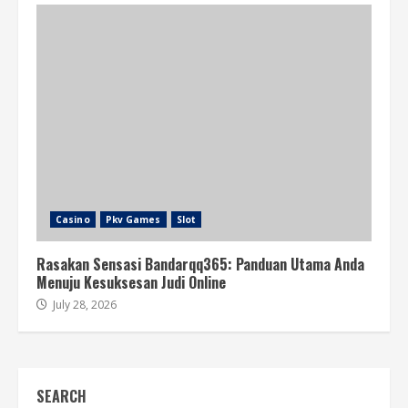
Casino
Pkv Games
Slot
Rasakan Sensasi Bandarqq365: Panduan Utama Anda
Menuju Kesuksesan Judi Online
July 28, 2026
SEARCH