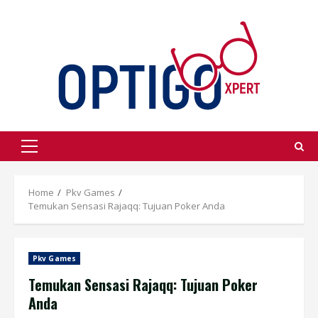
Skip
to
content
Primary
Menu
Home
Pkv Games
Temukan Sensasi Rajaqq: Tujuan Poker Anda
Pkv Games
Temukan Sensasi Rajaqq: Tujuan Poker
Anda