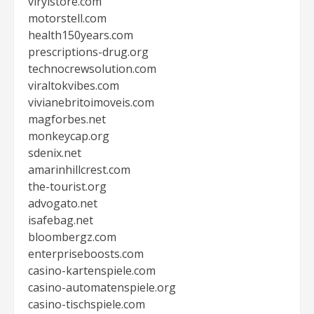
virylstore.com
motorstell.com
health150years.com
prescriptions-drug.org
technocrewsolution.com
viraltokvibes.com
vivianebritoimoveis.com
magforbes.net
monkeycap.org
sdenix.net
amarinhillcrest.com
the-tourist.org
advogato.net
isafebag.net
bloombergz.com
enterpriseboosts.com
casino-kartenspiele.com
casino-automatenspiele.org
casino-tischspiele.com