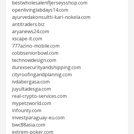
bestwholesalenfljerseysshop.com
openlivinglabdays14.com
ayurvedakonsultti-kari-nokela.com
antitraders.biz
aryanews24.com
xscape-it.com
777azino-mobile.com
cobbseniorbowl.com
technowdesign.com
durexsecurityandshipping.com
cityroofingandplannig.com
ivdabergasa.com
juyultadesga.com
real-crypto-services.com
mypetzworld.com
infounty.com
investparaguay-eu.com
bwc88asia.com
extrem-poker.com