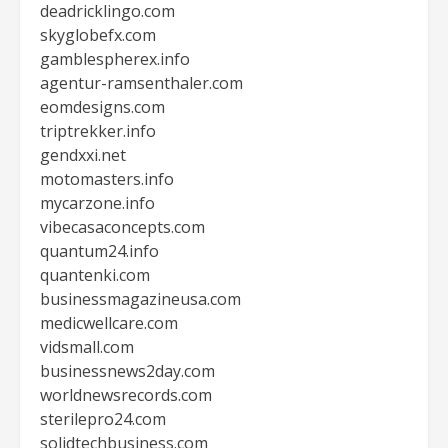
deadricklingo.com
skyglobefx.com
gamblespherex.info
agentur-ramsenthaler.com
eomdesigns.com
triptrekker.info
gendxxi.net
motomasters.info
mycarzone.info
vibecasaconcepts.com
quantum24.info
quantenki.com
businessmagazineusa.com
medicwellcare.com
vidsmall.com
businessnews2day.com
worldnewsrecords.com
sterilepro24.com
solidtechbusiness.com