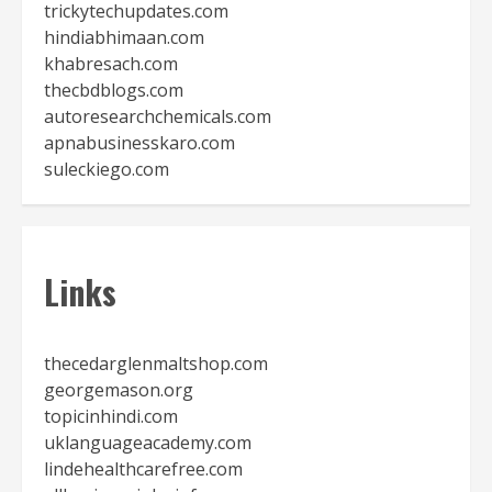
trickytechupdates.com
hindiabhimaan.com
khabresach.com
thecbdblogs.com
autoresearchchemicals.com
apnabusinesskaro.com
suleckiego.com
Links
thecedarglenmaltshop.com
georgemason.org
topicinhindi.com
uklanguageacademy.com
lindehealthcarefree.com