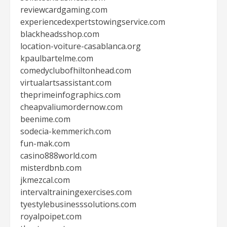
reviewcardgaming.com
experiencedexpertstowingservice.com
blackheadsshop.com
location-voiture-casablanca.org
kpaulbartelme.com
comedyclubofhiltonhead.com
virtualartsassistant.com
theprimeinfographics.com
cheapvaliumordernow.com
beenime.com
sodecia-kemmerich.com
fun-mak.com
casino888world.com
misterdbnb.com
jkmezcal.com
intervaltrainingexercises.com
tyestylebusinesssolutions.com
royalpoipet.com