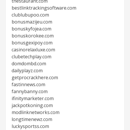
thestaurant.com
bestlinktrackingsoftware.com
clublubupoo.com
bonusmazijeu.com
bonuskyfojea.com
bonuskorokee.com
bonusgexipoy.com
casinorelaxluxe.com
clubetechplay.com
domdombd.com
dailyplayz.com
getprocrackhere.com
fastinnews.com
fannybanny.com
ifinitymarketer.com
jackpotkoning.com
modlinknetworks.com
longtimenewz.com
luckysportss.com