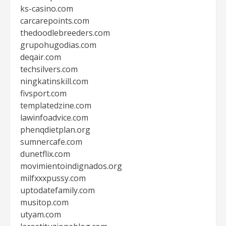
ks-casino.com
carcarepoints.com
thedoodlebreeders.com
grupohugodias.com
deqair.com
techsilvers.com
ningkatinskill.com
fivsport.com
templatedzine.com
lawinfoadvice.com
phenqdietplan.org
sumnercafe.com
dunetflix.com
movimientoindignados.org
milfxxxpussy.com
uptodatefamily.com
musitop.com
utyam.com