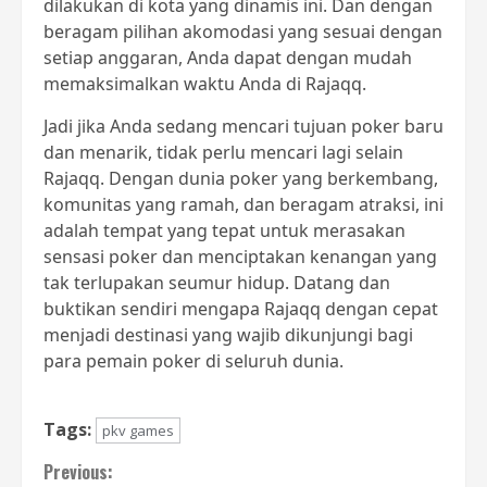
dilakukan di kota yang dinamis ini. Dan dengan
beragam pilihan akomodasi yang sesuai dengan
setiap anggaran, Anda dapat dengan mudah
memaksimalkan waktu Anda di Rajaqq.
Jadi jika Anda sedang mencari tujuan poker baru
dan menarik, tidak perlu mencari lagi selain
Rajaqq. Dengan dunia poker yang berkembang,
komunitas yang ramah, dan beragam atraksi, ini
adalah tempat yang tepat untuk merasakan
sensasi poker dan menciptakan kenangan yang
tak terlupakan seumur hidup. Datang dan
buktikan sendiri mengapa Rajaqq dengan cepat
menjadi destinasi yang wajib dikunjungi bagi
para pemain poker di seluruh dunia.
Tags:
pkv games
Continue
Previous: