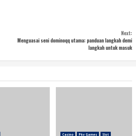
Next:
Menguasai seni dominoqq utama: panduan langkah demi
langkah untuk masuk
Casino
Pkv Games
Slot