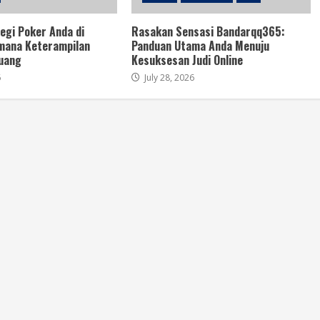
egi Poker Anda di
Rasakan Sensasi Bandarqq365:
imana Keterampilan
Panduan Utama Anda Menuju
uang
Kesuksesan Judi Online
6
July 28, 2026