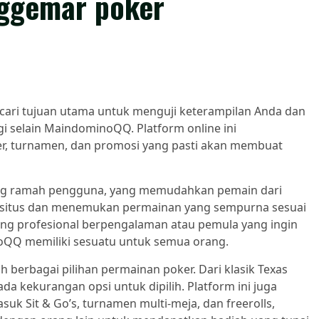
nggemar poker
ari tujuan utama untuk menguji keterampilan Anda dan
gi selain MaindominoQQ. Platform online ini
, turnamen, dan promosi yang pasti akan membuat
ng ramah pengguna, yang memudahkan pemain dari
i situs dan menemukan permainan yang sempurna sesuai
ng profesional berpengalaman atau pemula yang ingin
QQ memiliki sesuatu untuk semua orang.
berbagai pilihan permainan poker. Dari klasik Texas
da kekurangan opsi untuk dipilih. Platform ini juga
k Sit & Go’s, turnamen multi-meja, dan freerolls,