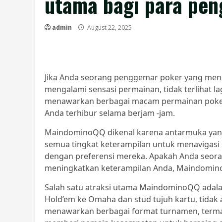
utama bagi para pe
admin
August 22, 2025
Jika Anda seorang penggemar poker yang menc
mengalami sensasi permainan, tidak terlihat la
menawarkan berbagai macam permainan poker
Anda terhibur selama berjam -jam.
MaindominoQQ dikenal karena antarmuka ya
semua tingkat keterampilan untuk menavigas
dengan preferensi mereka. Apakah Anda seora
meningkatkan keterampilan Anda, Maindomino
Salah satu atraksi utama MaindominoQQ adalah 
Hold’em ke Omaha dan stud tujuh kartu, tidak a
menawarkan berbagai format turnamen, termasu