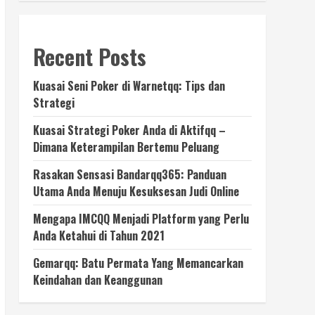
Recent Posts
Kuasai Seni Poker di Warnetqq: Tips dan
Strategi
Kuasai Strategi Poker Anda di Aktifqq –
Dimana Keterampilan Bertemu Peluang
Rasakan Sensasi Bandarqq365: Panduan
Utama Anda Menuju Kesuksesan Judi Online
Mengapa IMCQQ Menjadi Platform yang Perlu
Anda Ketahui di Tahun 2021
Gemarqq: Batu Permata Yang Memancarkan
Keindahan dan Keanggunan