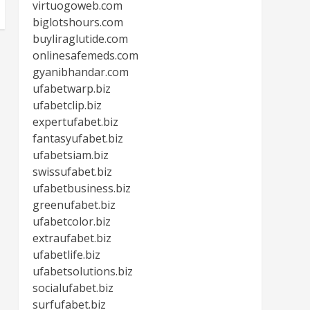
virtuogoweb.com
biglotshours.com
buyliraglutide.com
onlinesafemeds.com
gyanibhandar.com
ufabetwarp.biz
ufabetclip.biz
expertufabet.biz
fantasyufabet.biz
ufabetsiam.biz
swissufabet.biz
ufabetbusiness.biz
greenufabet.biz
ufabetcolor.biz
extraufabet.biz
ufabetlife.biz
ufabetsolutions.biz
socialufabet.biz
surfufabet.biz