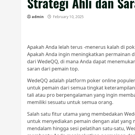
Strategi Ahli dan Sa
admin
February 10, 2025
Apakah Anda lelah terus -menerus kalah di pok
Apakah Anda ingin meningkatkan permainan dan
dari WedeQQ, di mana Anda dapat menemukan r
saran dari pemain top.
WedeQQ adalah platform poker online popul
untuk pemain dari semua tingkat keterampila
tali atau pro berpengalaman yang ingin memb
memiliki sesuatu untuk semua orang.
Salah satu fitur utama yang membedakan Wede
untuk menyediakan pemain dengan alat yang m
mendalam hingga sesi pelatihan satu-satu, 