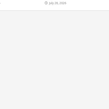
6
July 28, 2026