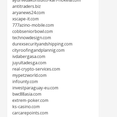
ayurvedakonsultti-kari-nokela.com
antitraders.biz
aryanews24.com
xscape-it.com
777azino-mobile.com
cobbseniorbowl.com
technowdesign.com
durexsecurityandshipping.com
cityroofingandplannig.com
ivdabergasa.com
juyultadesga.com
real-crypto-services.com
mypetzworld.com
infounty.com
investparaguay-eu.com
bwc88asia.com
extrem-poker.com
ks-casino.com
carcarepoints.com