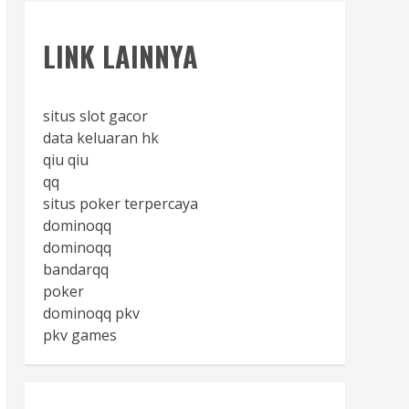
LINK LAINNYA
situs slot gacor
data keluaran hk
qiu qiu
qq
situs poker terpercaya
dominoqq
dominoqq
bandarqq
poker
dominoqq pkv
pkv games