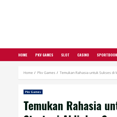
Skip
to
content
HOME
PKV GAMES
SLOT
CASINO
SPORTBOO
Home
Pkv Games
Temukan Rahasia untuk Sukses di W
Pkv Games
Temukan Rahasia un