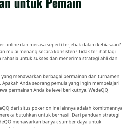
ran untuk Pemain
er online dan merasa seperti terjebak dalam kebiasaan?
 mulai menang secara konsisten? Tidak terlihat lagi
ahasia untuk sukses dan menerima strategi ahli dan
er yang menawarkan berbagai permainan dan turnamen
n. Apakah Anda seorang pemula yang ingin mempelajari
awa permainan Anda ke level berikutnya, WedeQQ
QQ dari situs poker online lainnya adalah komitmennya
ereka butuhkan untuk berhasil. Dari panduan strategi
WedeQQ menawarkan banyak sumber daya untuk