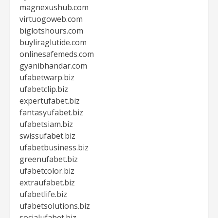
magnexushub.com
virtuogoweb.com
biglotshours.com
buyliraglutide.com
onlinesafemeds.com
gyanibhandar.com
ufabetwarp.biz
ufabetclip.biz
expertufabet.biz
fantasyufabet.biz
ufabetsiam.biz
swissufabet.biz
ufabetbusiness.biz
greenufabet.biz
ufabetcolor.biz
extraufabet.biz
ufabetlife.biz
ufabetsolutions.biz
socialufabet.biz