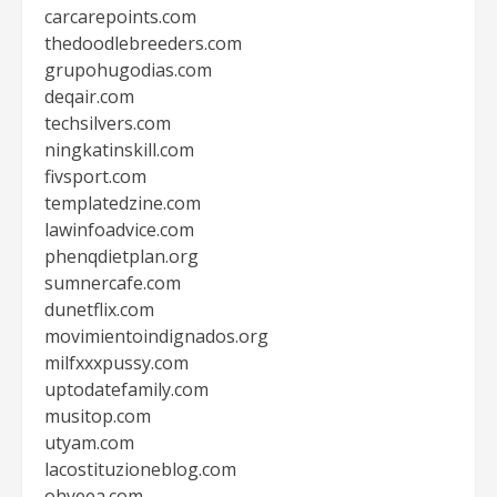
carcarepoints.com
thedoodlebreeders.com
grupohugodias.com
deqair.com
techsilvers.com
ningkatinskill.com
fivsport.com
templatedzine.com
lawinfoadvice.com
phenqdietplan.org
sumnercafe.com
dunetflix.com
movimientoindignados.org
milfxxxpussy.com
uptodatefamily.com
musitop.com
utyam.com
lacostituzioneblog.com
ohyeea.com