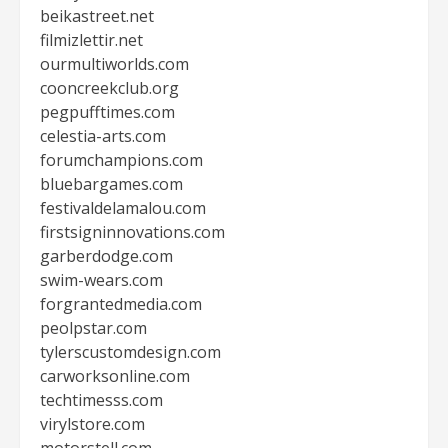
beikastreet.net
filmizlettir.net
ourmultiworlds.com
cooncreekclub.org
pegpufftimes.com
celestia-arts.com
forumchampions.com
bluebargames.com
festivaldelamalou.com
firstsigninnovations.com
garberdodge.com
swim-wears.com
forgrantedmedia.com
peolpstar.com
tylerscustomdesign.com
carworksonline.com
techtimesss.com
virylstore.com