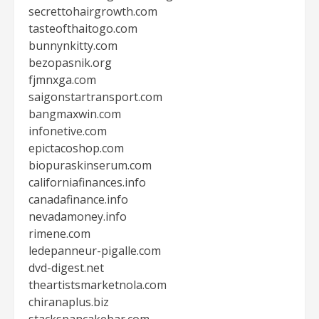
secrettohairgrowth.com
tasteofthaitogo.com
bunnynkitty.com
bezopasnik.org
fjmnxga.com
saigonstartransport.com
bangmaxwin.com
infonetive.com
epictacoshop.com
biopuraskinserum.com
californiafinances.info
canadafinance.info
nevadamoney.info
rimene.com
ledepanneur-pigalle.com
dvd-digest.net
theartistsmarketnola.com
chiranaplus.biz