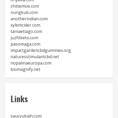
zhitiemoe.com
nungkub.com
anotherindian.com
xylemcider.com
taniaetiago.com
juzfitketo.com
pasomaga.com
impactgardencbdgummies.org
naturesstimulantcbd.net
nopalinaeuropa.com
biomagnify.net
Links
saucyukiah.com