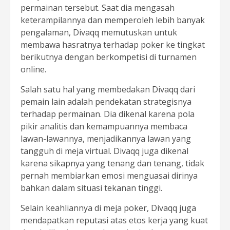
permainan tersebut. Saat dia mengasah
keterampilannya dan memperoleh lebih banyak
pengalaman, Divaqq memutuskan untuk
membawa hasratnya terhadap poker ke tingkat
berikutnya dengan berkompetisi di turnamen
online.
Salah satu hal yang membedakan Divaqq dari
pemain lain adalah pendekatan strategisnya
terhadap permainan. Dia dikenal karena pola
pikir analitis dan kemampuannya membaca
lawan-lawannya, menjadikannya lawan yang
tangguh di meja virtual. Divaqq juga dikenal
karena sikapnya yang tenang dan tenang, tidak
pernah membiarkan emosi menguasai dirinya
bahkan dalam situasi tekanan tinggi.
Selain keahliannya di meja poker, Divaqq juga
mendapatkan reputasi atas etos kerja yang kuat