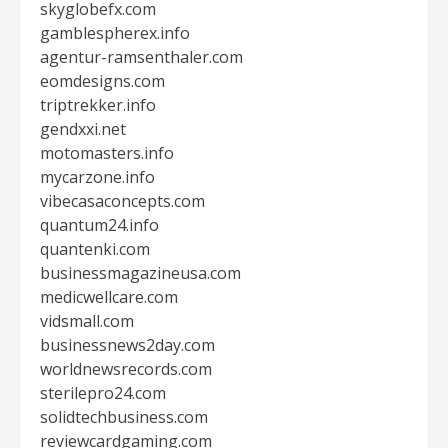
skyglobefx.com
gamblespherex.info
agentur-ramsenthaler.com
eomdesigns.com
triptrekker.info
gendxxi.net
motomasters.info
mycarzone.info
vibecasaconcepts.com
quantum24.info
quantenki.com
businessmagazineusa.com
medicwellcare.com
vidsmall.com
businessnews2day.com
worldnewsrecords.com
sterilepro24.com
solidtechbusiness.com
reviewcardgaming.com