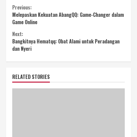
Continue
Previous:
Melepaskan Kekuatan AbangQQ: Game-Changer dalam
Reading
Game Online
Next:
Bangkitnya Hematqq: Obat Alami untuk Peradangan
dan Nyeri
RELATED STORIES