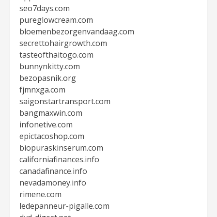
seo7days.com
pureglowcream.com
bloemenbezorgenvandaag.com
secrettohairgrowth.com
tasteofthaitogo.com
bunnynkitty.com
bezopasnik.org
fjmnxga.com
saigonstartransport.com
bangmaxwin.com
infonetive.com
epictacoshop.com
biopuraskinserum.com
californiafinances.info
canadafinance.info
nevadamoney.info
rimene.com
ledepanneur-pigalle.com