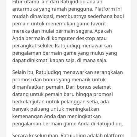
Fitur utama lain dari Ratujudiqq adalah
antarmuka yang ramah pengguna. Platform ini
mudah dinavigasi, membuatnya sederhana bagi
pemain untuk menemukan game favorit
mereka dan mulai bermain segera. Apakah
Anda bermain di komputer desktop atau
perangkat seluler, Ratujudiqq menawarkan
pengalaman bermain game yang mulus yang
dapat dinikmati kapan saja, di mana saja.
Selain itu, Ratujudiqq menawarkan serangkaian
promosi dan bonus yang menarik untuk
dimanfaatkan pemain. Dari bonus selamat
datang untuk pemain baru hingga promosi
berkelanjutan untuk pelanggan setia, ada
banyak peluang untuk meningkatkan
kemenangan Anda dan meningkatkan
pengalaman bermain game Anda di Ratujudiqq.
Secara keseluruhan, Ratujudiqq adalah platform