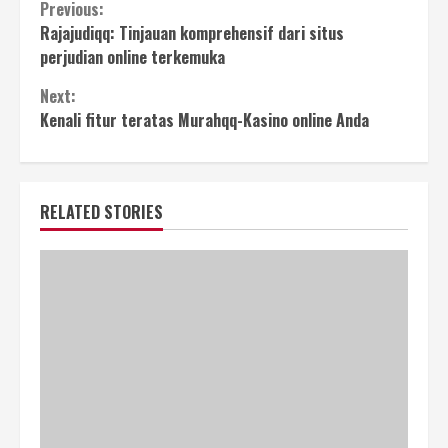
Continue
Previous:
Rajajudiqq: Tinjauan komprehensif dari situs
Reading
perjudian online terkemuka
Next:
Kenali fitur teratas Murahqq-Kasino online Anda
RELATED STORIES