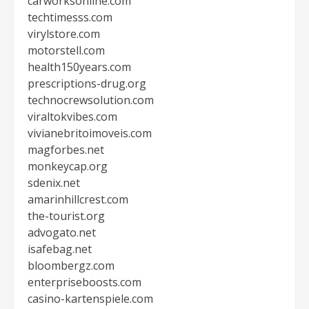
carworksonline.com
techtimesss.com
virylstore.com
motorstell.com
health150years.com
prescriptions-drug.org
technocrewsolution.com
viraltokvibes.com
vivianebritoimoveis.com
magforbes.net
monkeycap.org
sdenix.net
amarinhillcrest.com
the-tourist.org
advogato.net
isafebag.net
bloombergz.com
enterpriseboosts.com
casino-kartenspiele.com