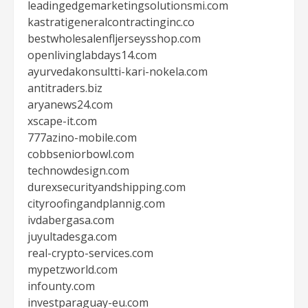
leadingedgemarketingsolutionsmi.com
kastratigeneralcontractinginc.co
bestwholesalenfljerseysshop.com
openlivinglabdays14.com
ayurvedakonsultti-kari-nokela.com
antitraders.biz
aryanews24.com
xscape-it.com
777azino-mobile.com
cobbseniorbowl.com
technowdesign.com
durexsecurityandshipping.com
cityroofingandplannig.com
ivdabergasa.com
juyultadesga.com
real-crypto-services.com
mypetzworld.com
infounty.com
investparaguay-eu.com