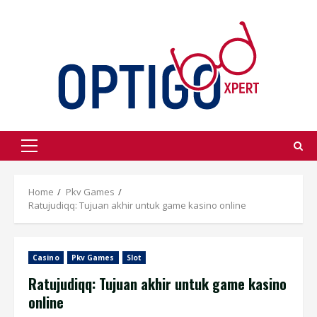
Skip
to
content
Primary
Menu
Home
Pkv Games
Ratujudiqq: Tujuan akhir untuk game kasino online
Casino
Pkv Games
Slot
Ratujudiqq: Tujuan akhir untuk game kasino
online