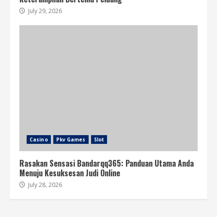
July 29, 2026
Casino
Pkv Games
Slot
Rasakan Sensasi Bandarqq365: Panduan Utama Anda
Menuju Kesuksesan Judi Online
July 28, 2026