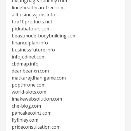
uklanguageacademy.com
lindehealthcarefree.com
allbusinessjobs.info
top10products.net
pickabatours.com
beastmode-bodybuilding.com
financelplan.info
businessfuture.info
infojudibet.com
cbdmap.info
deanbeanxn.com
matkarajdhanigame.com
popthrone.com
world-slots.com
imakewebsolution.com
che-blog.com
pancakecoinz.com
flyfinley.com
prideconsultation.com