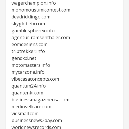
wagerchampion.info
monomousumicontest.com
deadricklingo.com
skyglobefx.com
gamblespherex.info
agentur-ramsenthaler.com
eomdesigns.com
triptrekker.info
gendxxi.net
motomasters.info
mycarzone.info
vibecasaconcepts.com
quantum24.info
quantenki.com
businessmagazineusa.com
medicwellcare.com
vidsmall.com
businessnews2day.com
worldnewsrecords.com