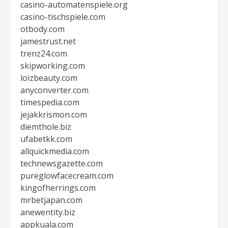
casino-automatenspiele.org
casino-tischspiele.com
otbody.com
jamestrust.net
trenz24.com
skipworking.com
loizbeauty.com
anyconverter.com
timespedia.com
jejakkrismon.com
diemthole.biz
ufabetkk.com
allquickmedia.com
technewsgazette.com
pureglowfacecream.com
kingofherrings.com
mrbetjapan.com
anewentity.biz
appkuala.com