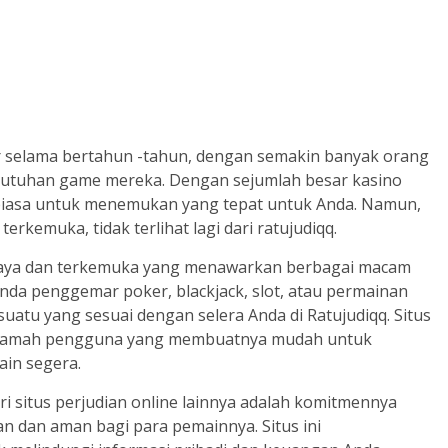
er selama bertahun -tahun, dengan semakin banyak orang
butuhan game mereka. Dengan sejumlah besar kasino
luar biasa untuk menemukan yang tepat untuk Anda. Namun,
erkemuka, tidak terlihat lagi dari ratujudiqq.
ercaya dan terkemuka yang menawarkan berbagai macam
nda penggemar poker, blackjack, slot, atau permainan
uatu yang sesuai dengan selera Anda di Ratujudiqq. Situs
g ramah pengguna yang membuatnya mudah untuk
in segera.
i situs perjudian online lainnya adalah komitmennya
 dan aman bagi para pemainnya. Situs ini