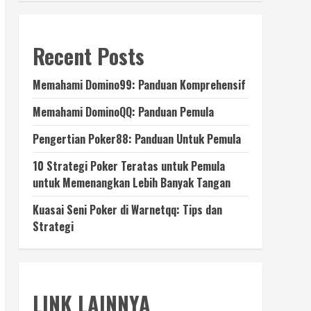
Recent Posts
Memahami Domino99: Panduan Komprehensif
Memahami DominoQQ: Panduan Pemula
Pengertian Poker88: Panduan Untuk Pemula
10 Strategi Poker Teratas untuk Pemula
untuk Memenangkan Lebih Banyak Tangan
Kuasai Seni Poker di Warnetqq: Tips dan
Strategi
LINK LAINNYA