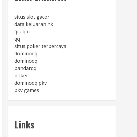
situs slot gacor
data keluaran hk
qiu qiu
qq
situs poker terpercaya
dominoqq
dominoqq
bandarqq
poker
dominoqq pkv
pkv games
Links