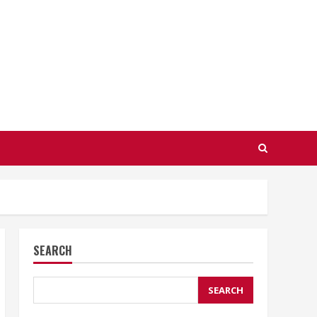
SEARCH
SEARCH