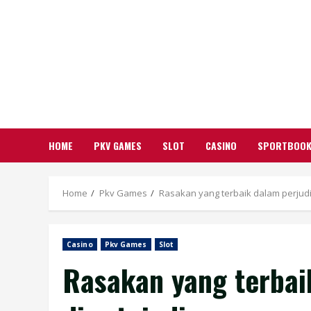
Skip
to
content
HOME
PKV GAMES
SLOT
CASINO
SPORTBOO
Home
Pkv Games
Rasakan yang terbaik dalam perjudi
Casino
Pkv Games
Slot
Rasakan yang terbai