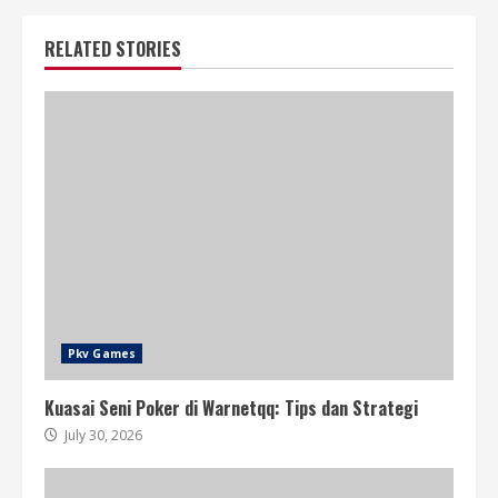
RELATED STORIES
Pkv Games
Kuasai Seni Poker di Warnetqq: Tips dan Strategi
July 30, 2026