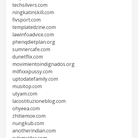
techsilvers.com
ningkatinskill.com
fivsport.com
templatedzine.com
lawinfoadvice.com
phenqdietplan.org
sumnercafe.com
dunetflix.com
movimientoindignados.org
milfxxxpussy.com
uptodatefamily.com
musitop.com
utyam.com
lacostituzioneblog.com
ohyeea.com
zhitiemoe.com
nungkub.com
anotherindian.com