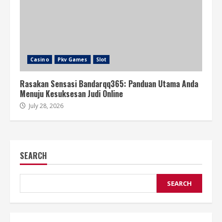
Casino
Pkv Games
Slot
Rasakan Sensasi Bandarqq365: Panduan Utama Anda
Menuju Kesuksesan Judi Online
July 28, 2026
SEARCH
SEARCH