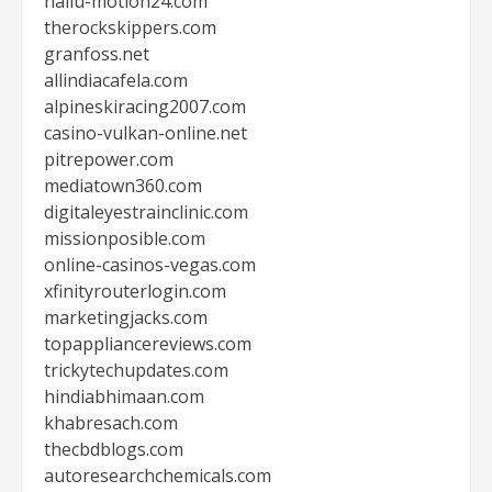
hallu-motion24.com
therockskippers.com
granfoss.net
allindiacafela.com
alpineskiracing2007.com
casino-vulkan-online.net
pitrepower.com
mediatown360.com
digitaleyestrainclinic.com
missionposible.com
online-casinos-vegas.com
xfinityrouterlogin.com
marketingjacks.com
topappliancereviews.com
trickytechupdates.com
hindiabhimaan.com
khabresach.com
thecbdblogs.com
autoresearchchemicals.com