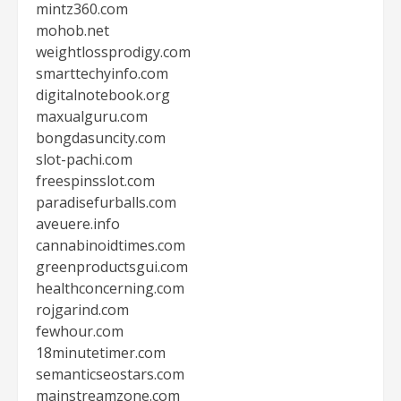
mintz360.com
mohob.net
weightlossprodigy.com
smarttechyinfo.com
digitalnotebook.org
maxualguru.com
bongdasuncity.com
slot-pachi.com
freespinsslot.com
paradisefurballs.com
aveuere.info
cannabinoidtimes.com
greenproductsgui.com
healthconcerning.com
rojgarind.com
fewhour.com
18minutetimer.com
semanticseostars.com
mainstreamzone.com