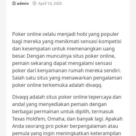
admin
April 16, 2025
Poker online selalu menjadi hobi yang populer
bagi mereka yang menikmati sensasi kompetisi
dan kesempatan untuk memenangkan uang
besar. Dengan munculnya situs poker online,
pemain sekarang dapat mengalami sensasi
poker dari kenyamanan rumah mereka sendiri.
Salah satu situs yang menawarkan pengalaman
poker online terkemuka adalah divaqq.
Divaqq adalah situs poker online tepercaya dan
andal yang menyediakan pemain dengan
berbagai permainan untuk dipilih, termasuk
Texas Hold’em, Omaha, dan banyak lagi. Apakah
Anda seorang pro poker berpengalaman atau
pemula yang ingin meningkatkan keterampilan