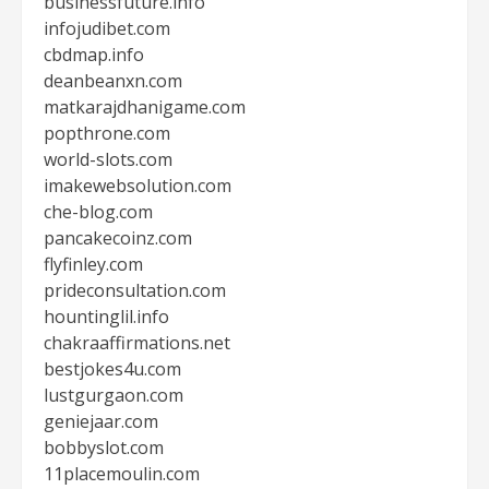
businessfuture.info
infojudibet.com
cbdmap.info
deanbeanxn.com
matkarajdhanigame.com
popthrone.com
world-slots.com
imakewebsolution.com
che-blog.com
pancakecoinz.com
flyfinley.com
prideconsultation.com
hountinglil.info
chakraaffirmations.net
bestjokes4u.com
lustgurgaon.com
geniejaar.com
bobbyslot.com
11placemoulin.com