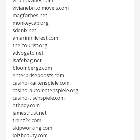
viraltokvibes.com
vivianebritoimoveis.com
magforbes.net
monkeycap.org
sdenix.net
amarinhillcrest.com
the-tourist.org
advogato.net
isafebag.net
bloombergz.com
enterpriseboosts.com
casino-kartenspiele.com
casino-automatenspiele.org
casino-tischspiele.com
otbody.com
jamestrust.net
trenz24.com
skipworking.com
loizbeauty.com