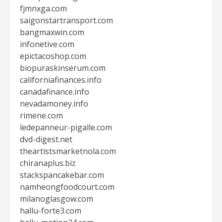
fjmnxga.com
saigonstartransport.com
bangmaxwin.com
infonetive.com
epictacoshop.com
biopuraskinserum.com
californiafinances.info
canadafinance.info
nevadamoney.info
rimene.com
ledepanneur-pigalle.com
dvd-digest.net
theartistsmarketnola.com
chiranaplus.biz
stackspancakebar.com
namheongfoodcourt.com
milanoglasgow.com
hallu-forte3.com