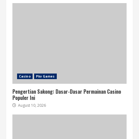
Casino
Pkv Games
Pengertian Sakong: Dasar-Dasar Permainan Casino
Populer Ini
August 10, 2026