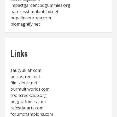
impactgardencbdgummies.org
naturesstimulantcbd.net
nopalinaeuropa.com
biomagnify.net
Links
saucyukiah.com
beikastreet.net
filmizlettir.net
ourmultiworlds.com
cooncreekclub.org
pegpufftimes.com
celestia-arts.com
forumchampions.com