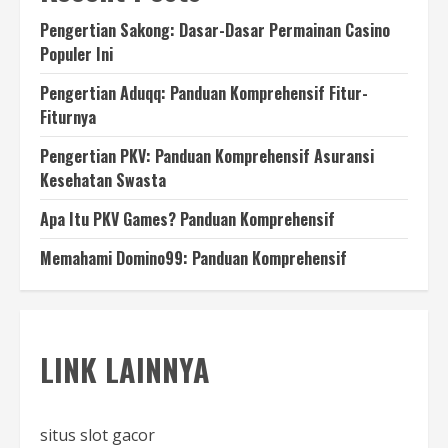
Pengertian Sakong: Dasar-Dasar Permainan Casino
Populer Ini
Pengertian Aduqq: Panduan Komprehensif Fitur-
Fiturnya
Pengertian PKV: Panduan Komprehensif Asuransi
Kesehatan Swasta
Apa Itu PKV Games? Panduan Komprehensif
Memahami Domino99: Panduan Komprehensif
LINK LAINNYA
situs slot gacor