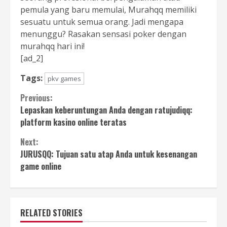
pemula yang baru memulai, Murahqq memiliki
sesuatu untuk semua orang. Jadi mengapa
menunggu? Rasakan sensasi poker dengan
murahqq hari ini!
[ad_2]
Tags:
pkv games
Continue
Previous:
Lepaskan keberuntungan Anda dengan ratujudiqq:
Reading
platform kasino online teratas
Next:
JURUSQQ: Tujuan satu atap Anda untuk kesenangan
game online
RELATED STORIES