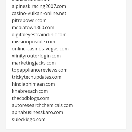
alpineskiracing2007.com
casino-vulkan-online.net
pitrepower.com
mediatown360.com
digitaleyestrainclinic.com
missionposible.com
online-casinos-vegas.com
xfinityrouterlogin.com
marketingjacks.com
topappliancereviews.com
trickytechupdates.com
hindiabhimaan.com
khabresach.com
thecbdblogs.com
autoresearchchemicals.com
apnabusinesskaro.com
suleckiego.com