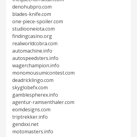
denohubpro.com
blades-knife.com
one-piece-spoiler.com
studiooneiota.com
findingcasino.org
realworldcobra.com
automachine.info
autospeedsters.info
wagerchampion.info
monomousumicontest.com
deadricklingo.com
skyglobefx.com
gamblespherex.info
agentur-ramsenthaler.com
eomdesigns.com
triptrekker.info
gendxxi.net
motomasters.info