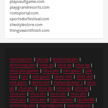
playvaultgame.com
playgrandresorts.com
romsportal.com
sportsdocfestival.com
shestylestore.com
thingsiwontfinish.com
menuqq.com
|
pkv qq
|
dominoqq pkv
|
dominoqq pkv
|
situs qq
|
situs qq
|
situs qq
|
situs pkv games
|
situs pkv
|
slot gacor
|
judi
bola
|
pkv
|
slot gacor
|
demo slot
|
x500 slot
|
slot gacor
|
demo slot
|
mahjong ways 2
|
situs
qq
|
situs pkv
|
situs qq
|
situs qq
|
situs qq
|
situs pkv
|
situs pkv
|
situs pkv
|
situs pkv
|
situs pkv
|
situs pkv
|
login sbobet
|
sbobet88
|
dominoqq pkv
|
murniqq.com
|
hematqq.com
|