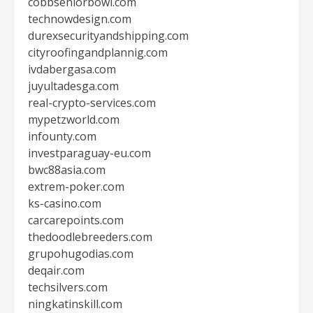
cobbseniorbowl.com
technowdesign.com
durexsecurityandshipping.com
cityroofingandplannig.com
ivdabergasa.com
juyultadesga.com
real-crypto-services.com
mypetzworld.com
infounty.com
investparaguay-eu.com
bwc88asia.com
extrem-poker.com
ks-casino.com
carcarepoints.com
thedoodlebreeders.com
grupohugodias.com
deqair.com
techsilvers.com
ningkatinskill.com