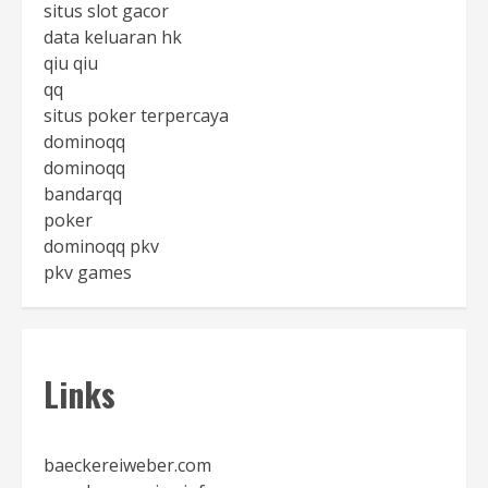
situs slot gacor
data keluaran hk
qiu qiu
qq
situs poker terpercaya
dominoqq
dominoqq
bandarqq
poker
dominoqq pkv
pkv games
Links
baeckereiweber.com