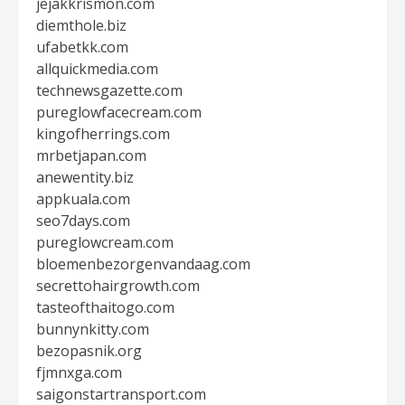
jejakkrismon.com
diemthole.biz
ufabetkk.com
allquickmedia.com
technewsgazette.com
pureglowfacecream.com
kingofherrings.com
mrbetjapan.com
anewentity.biz
appkuala.com
seo7days.com
pureglowcream.com
bloemenbezorgenvandaag.com
secrettohairgrowth.com
tasteofthaitogo.com
bunnynkitty.com
bezopasnik.org
fjmnxga.com
saigonstartransport.com