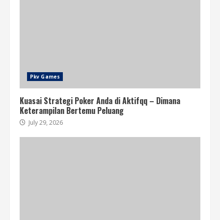
Pkv Games
Kuasai Strategi Poker Anda di Aktifqq – Dimana
Keterampilan Bertemu Peluang
July 29, 2026