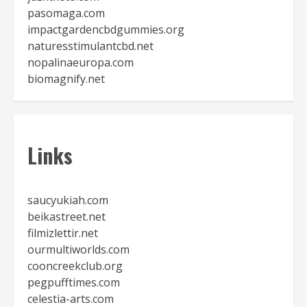
pasomaga.com
impactgardencbdgummies.org
naturesstimulantcbd.net
nopalinaeuropa.com
biomagnify.net
Links
saucyukiah.com
beikastreet.net
filmizlettir.net
ourmultiworlds.com
cooncreekclub.org
pegpufftimes.com
celestia-arts.com