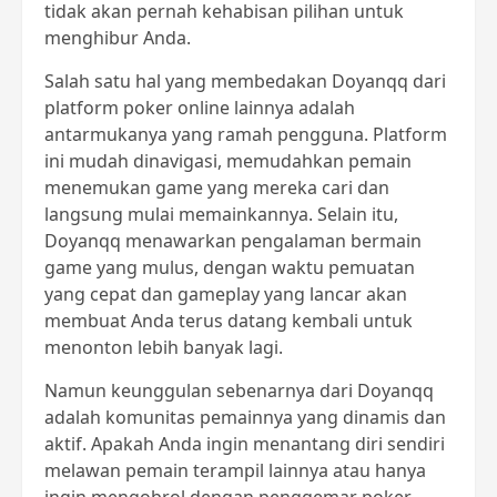
tidak akan pernah kehabisan pilihan untuk
menghibur Anda.
Salah satu hal yang membedakan Doyanqq dari
platform poker online lainnya adalah
antarmukanya yang ramah pengguna. Platform
ini mudah dinavigasi, memudahkan pemain
menemukan game yang mereka cari dan
langsung mulai memainkannya. Selain itu,
Doyanqq menawarkan pengalaman bermain
game yang mulus, dengan waktu pemuatan
yang cepat dan gameplay yang lancar akan
membuat Anda terus datang kembali untuk
menonton lebih banyak lagi.
Namun keunggulan sebenarnya dari Doyanqq
adalah komunitas pemainnya yang dinamis dan
aktif. Apakah Anda ingin menantang diri sendiri
melawan pemain terampil lainnya atau hanya