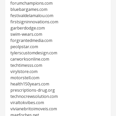
forumchampions.com
bluebargames.com
festivaldelamalou.com
firstsigninnovations.com
garberdodge.com
swim-wears.com
forgrantedmedia.com
peolpstar.com
tylerscustomdesign.com
carworksonline.com
techtimesss.com
virylstore.com
motorstell.com
health150years.com
prescriptions-drug.org
technocrewsolution.com
viraltokvibes.com
vivianebritoimoveis.com
magforbes.net