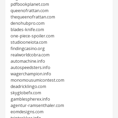
pdfbookplanet.com
queenofrattan.com
thequeenofrattan.com
denohubpro.com
blades-knife.com
one-piece-spoiler.com
studiooneiota.com
findingcasino.org
realworldcobra.com
automachine.info
autospeedsters.info
wagerchampion.info
monomousumicontest.com
deadricklingo.com
skyglobefx.com
gamblespherex.info
agentur-ramsenthaler.com
eomdesigns.com