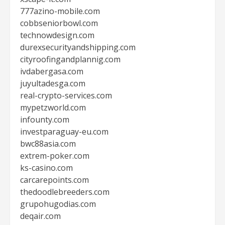
777azino-mobile.com
cobbseniorbowl.com
technowdesign.com
durexsecurityandshipping.com
cityroofingandplannig.com
ivdabergasa.com
juyultadesga.com
real-crypto-services.com
mypetzworld.com
infounty.com
investparaguay-eu.com
bwc88asia.com
extrem-poker.com
ks-casino.com
carcarepoints.com
thedoodlebreeders.com
grupohugodias.com
deqair.com