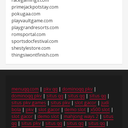
racegamings.com
primejackpotstay.com
pokugaa.com
playvaultgame.com
playgrandresorts.com
romsportal.com
sportsdocfestival.com
shestylestore.com
thingsiwontfinish.com
menuqq.com
|
pkv qq
|
dominoqq pkv
|
dominoqq pkv
|
situs qq
|
situs qq
|
situs qq
|
situs pkv games
|
situs pkv
|
slot gacor
|
judi
bola
|
pkv
|
slot gacor
|
demo slot
|
x500 slot
|
slot gacor
|
demo slot
|
mahjong ways 2
|
situs
qq
|
situs pkv
|
situs qq
|
situs qq
|
situs qq
|