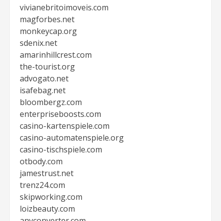
vivianebritoimoveis.com
magforbes.net
monkeycap.org
sdenix.net
amarinhillcrest.com
the-tourist.org
advogato.net
isafebag.net
bloombergz.com
enterpriseboosts.com
casino-kartenspiele.com
casino-automatenspiele.org
casino-tischspiele.com
otbody.com
jamestrust.net
trenz24.com
skipworking.com
loizbeauty.com
anyconverter.com