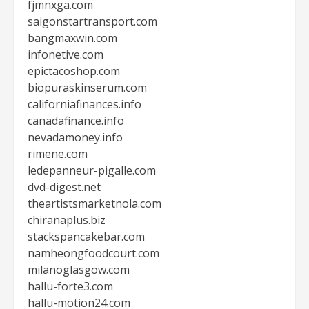
fjmnxga.com
saigonstartransport.com
bangmaxwin.com
infonetive.com
epictacoshop.com
biopuraskinserum.com
californiafinances.info
canadafinance.info
nevadamoney.info
rimene.com
ledepanneur-pigalle.com
dvd-digest.net
theartistsmarketnola.com
chiranaplus.biz
stackspancakebar.com
namheongfoodcourt.com
milanoglasgow.com
hallu-forte3.com
hallu-motion24.com