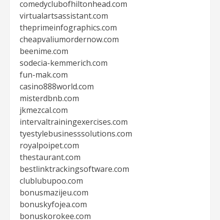
comedyclubofhiltonhead.com
virtualartsassistant.com
theprimeinfographics.com
cheapvaliumordernow.com
beenime.com
sodecia-kemmerich.com
fun-mak.com
casino888world.com
misterdbnb.com
jkmezcal.com
intervaltrainingexercises.com
tyestylebusinesssolutions.com
royalpoipet.com
thestaurant.com
bestlinktrackingsoftware.com
clublubupoo.com
bonusmazijeu.com
bonuskyfojea.com
bonuskorokee.com