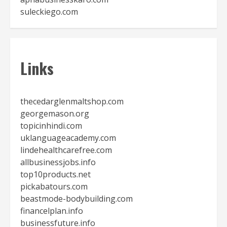
suleckiego.com
Links
thecedarglenmaltshop.com
georgemason.org
topicinhindi.com
uklanguageacademy.com
lindehealthcarefree.com
allbusinessjobs.info
top10products.net
pickabatours.com
beastmode-bodybuilding.com
financelplan.info
businessfuture.info