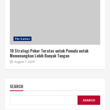
Pkv Games
10 Strategi Poker Teratas untuk Pemula untuk
Memenangkan Lebih Banyak Tangan
August 7, 2026
SEARCH
SEARCH