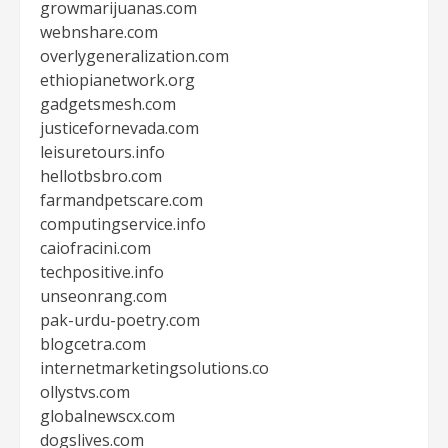
growmarijuanas.com
webnshare.com
overlygeneralization.com
ethiopianetwork.org
gadgetsmesh.com
justicefornevada.com
leisuretours.info
hellotbsbro.com
farmandpetscare.com
computingservice.info
caiofracini.com
techpositive.info
unseonrang.com
pak-urdu-poetry.com
blogcetra.com
internetmarketingsolutions.co
ollystvs.com
globalnewscx.com
dogslives.com