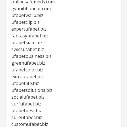
onlinesafemeds.com
gyanibhandar.com
ufabetwarp.biz
ufabetclip.biz
expertufabet.biz
fantasyufabet.biz
ufabetsiam.biz
swissufabet.biz
ufabetbusiness.biz
greenufabet.biz
ufabetcolor.biz
extraufabet.biz
ufabetlife.biz
ufabetsolutions.biz
socialufabet.biz
surfufabet.biz
ufabetbest.biz
sureufabet.biz
customufabet.biz