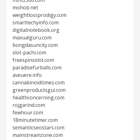
mintz360.com
mohob.net
weightlossprodigy.com
smarttechyinfo.com
digitalnotebook.org
maxualguru.com
bongdasuncity.com
slot-pachi.com
freespinsslot.com
paradisefurballs.com
aveuere.info
cannabinoidtimes.com
greenproductsgui.com
healthconcerning.com
rojgarind.com
fewhour.com
18minutetimer.com
semanticseostars.com
mainstreamzone.com