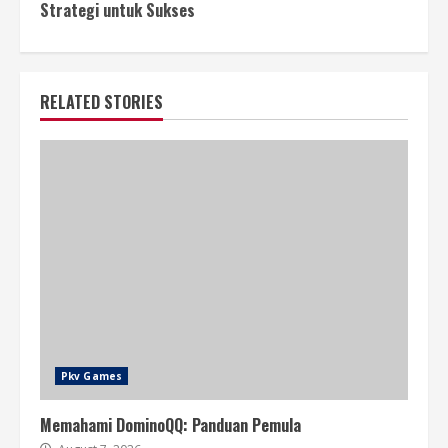
Strategi untuk Sukses
RELATED STORIES
Pkv Games
Memahami DominoQQ: Panduan Pemula