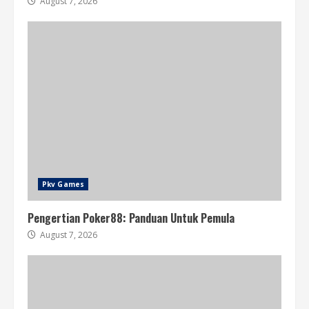
August 7, 2026
Pkv Games
Pengertian Poker88: Panduan Untuk Pemula
August 7, 2026