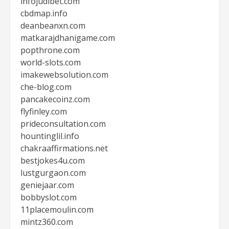
infojudibet.com
cbdmap.info
deanbeanxn.com
matkarajdhanigame.com
popthrone.com
world-slots.com
imakewebsolution.com
che-blog.com
pancakecoinz.com
flyfinley.com
prideconsultation.com
hountinglil.info
chakraaffirmations.net
bestjokes4u.com
lustgurgaon.com
geniejaar.com
bobbyslot.com
11placemoulin.com
mintz360.com