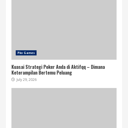
Pkv Games
Kuasai Strategi Poker Anda di Aktifqq – Dimana
Keterampilan Bertemu Peluang
July 29, 2026