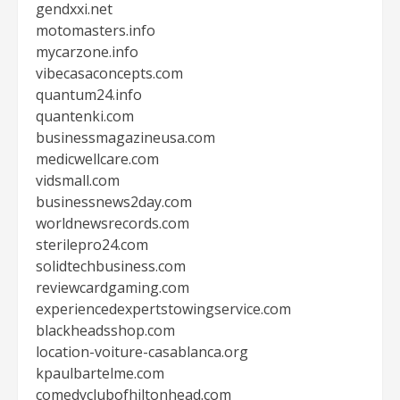
gendxxi.net
motomasters.info
mycarzone.info
vibecasaconcepts.com
quantum24.info
quantenki.com
businessmagazineusa.com
medicwellcare.com
vidsmall.com
businessnews2day.com
worldnewsrecords.com
sterilepro24.com
solidtechbusiness.com
reviewcardgaming.com
experiencedexpertstowingservice.com
blackheadsshop.com
location-voiture-casablanca.org
kpaulbartelme.com
comedyclubofhiltonhead.com