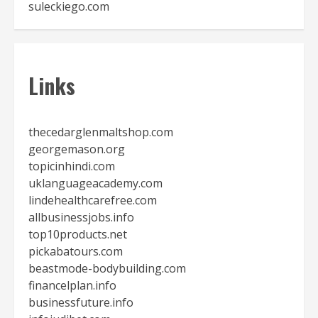
suleckiego.com
Links
thecedarglenmaltshop.com
georgemason.org
topicinhindi.com
uklanguageacademy.com
lindehealthcarefree.com
allbusinessjobs.info
top10products.net
pickabatours.com
beastmode-bodybuilding.com
financelplan.info
businessfuture.info