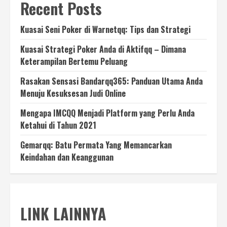
Recent Posts
Kuasai Seni Poker di Warnetqq: Tips dan Strategi
Kuasai Strategi Poker Anda di Aktifqq – Dimana
Keterampilan Bertemu Peluang
Rasakan Sensasi Bandarqq365: Panduan Utama Anda
Menuju Kesuksesan Judi Online
Mengapa IMCQQ Menjadi Platform yang Perlu Anda
Ketahui di Tahun 2021
Gemarqq: Batu Permata Yang Memancarkan
Keindahan dan Keanggunan
LINK LAINNYA