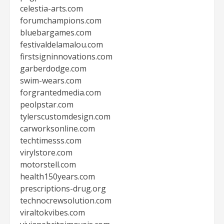
celestia-arts.com
forumchampions.com
bluebargames.com
festivaldelamalou.com
firstsigninnovations.com
garberdodge.com
swim-wears.com
forgrantedmedia.com
peolpstar.com
tylerscustomdesign.com
carworksonline.com
techtimesss.com
virylstore.com
motorstell.com
health150years.com
prescriptions-drug.org
technocrewsolution.com
viraltokvibes.com