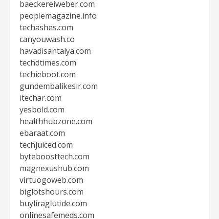
baeckereiweber.com
peoplemagazine.info
techashes.com
canyouwash.co
havadisantalya.com
techdtimes.com
techieboot.com
gundembalikesir.com
itechar.com
yesbold.com
healthhubzone.com
ebaraat.com
techjuiced.com
byteboosttech.com
magnexushub.com
virtuogoweb.com
biglotshours.com
buyliraglutide.com
onlinesafemeds.com