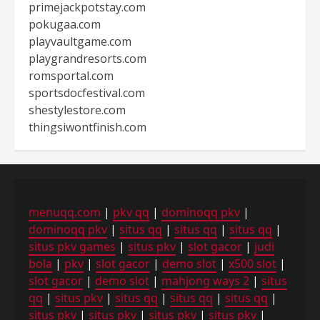
primejackpotstay.com
pokugaa.com
playvaultgame.com
playgrandresorts.com
romsportal.com
sportsdocfestival.com
shestylestore.com
thingsiwontfinish.com
menuqq.com
|
pkv qq
|
dominoqq pkv
|
dominoqq pkv
|
situs qq
|
situs qq
|
situs qq
|
situs pkv games
|
situs pkv
|
slot gacor
|
judi
bola
|
pkv
|
slot gacor
|
demo slot
|
x500 slot
|
slot gacor
|
demo slot
|
mahjong ways 2
|
situs
qq
|
situs pkv
|
situs qq
|
situs qq
|
situs qq
|
situs pkv
|
situs pkv
|
situs pkv
|
situs pkv
|