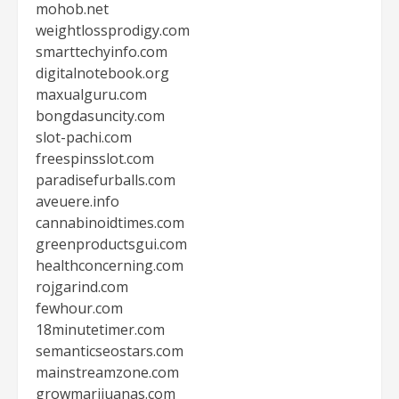
mohob.net
weightlossprodigy.com
smarttechyinfo.com
digitalnotebook.org
maxualguru.com
bongdasuncity.com
slot-pachi.com
freespinsslot.com
paradisefurballs.com
aveuere.info
cannabinoidtimes.com
greenproductsgui.com
healthconcerning.com
rojgarind.com
fewhour.com
18minutetimer.com
semanticseostars.com
mainstreamzone.com
growmarijuanas.com