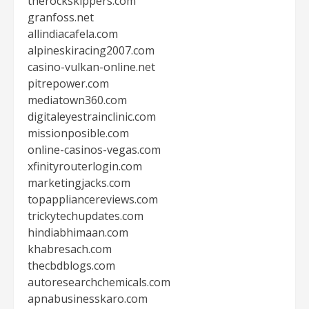
therockskippers.com
granfoss.net
allindiacafela.com
alpineskiracing2007.com
casino-vulkan-online.net
pitrepower.com
mediatown360.com
digitaleyestrainclinic.com
missionposible.com
online-casinos-vegas.com
xfinityrouterlogin.com
marketingjacks.com
topappliancereviews.com
trickytechupdates.com
hindiabhimaan.com
khabresach.com
thecbdblogs.com
autoresearchchemicals.com
apnabusinesskaro.com