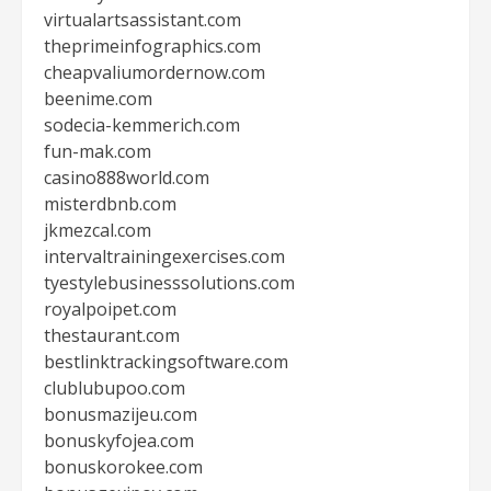
virtualartsassistant.com
theprimeinfographics.com
cheapvaliumordernow.com
beenime.com
sodecia-kemmerich.com
fun-mak.com
casino888world.com
misterdbnb.com
jkmezcal.com
intervaltrainingexercises.com
tyestylebusinesssolutions.com
royalpoipet.com
thestaurant.com
bestlinktrackingsoftware.com
clublubupoo.com
bonusmazijeu.com
bonuskyfojea.com
bonuskorokee.com