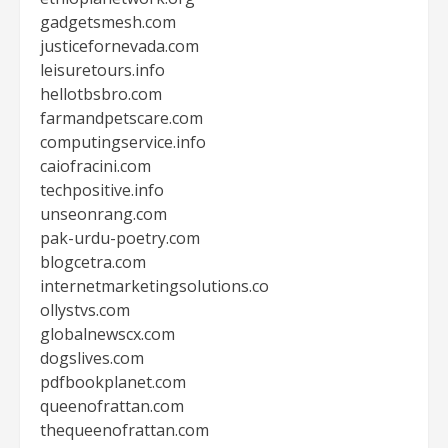
gadgetsmesh.com
justicefornevada.com
leisuretours.info
hellotbsbro.com
farmandpetscare.com
computingservice.info
caiofracini.com
techpositive.info
unseonrang.com
pak-urdu-poetry.com
blogcetra.com
internetmarketingsolutions.co
ollystvs.com
globalnewscx.com
dogslives.com
pdfbookplanet.com
queenofrattan.com
thequeenofrattan.com