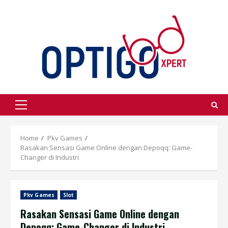
Skip
to
content
Primary
Menu
Home
Pkv Games
Rasakan Sensasi Game Online dengan Depoqq: Game-
Changer di Industri
Pkv Games
Slot
Rasakan Sensasi Game Online dengan
Depoqq: Game-Changer di Industri