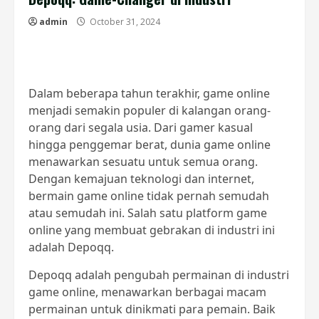
admin
October 31, 2024
Dalam beberapa tahun terakhir, game online
menjadi semakin populer di kalangan orang-
orang dari segala usia. Dari gamer kasual
hingga penggemar berat, dunia game online
menawarkan sesuatu untuk semua orang.
Dengan kemajuan teknologi dan internet,
bermain game online tidak pernah semudah
atau semudah ini. Salah satu platform game
online yang membuat gebrakan di industri ini
adalah Depoqq.
Depoqq adalah pengubah permainan di industri
game online, menawarkan berbagai macam
permainan untuk dinikmati para pemain. Baik