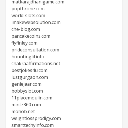
matkarajdhanigame.com
popthrone.com
world-slots.com
imakewebsolution.com
che-blog.com
pancakecoinz.com
flyfinley.com
prideconsultation.com
hountinglil.info
chakraaffirmations.net
bestjokes4u.com
lustgurgaon.com
geniejaar.com
bobbyslot.com
11placemoulin.com
mintz360.com
mohob.net
weightlossprodigy.com
smarttechyinfo.com