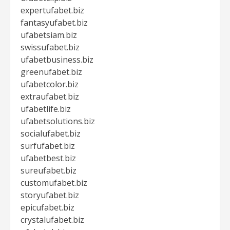
expertufabet.biz
fantasyufabet.biz
ufabetsiam.biz
swissufabet.biz
ufabetbusiness.biz
greenufabet.biz
ufabetcolor.biz
extraufabet.biz
ufabetlife.biz
ufabetsolutions.biz
socialufabet.biz
surfufabet.biz
ufabetbest.biz
sureufabet.biz
customufabet.biz
storyufabet.biz
epicufabet.biz
crystalufabet.biz