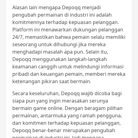
Alasan lain mengapa Depoqq menjadi
pengubah permainan di industri ini adalah
komitmennya terhadap kepuasan pelanggan.
Platform ini menawarkan dukungan pelanggan
24/7, memastikan bahwa pemain selalu memiliki
seseorang untuk dihubungi jika mereka
menghadapi masalah apa pun. Selain itu,
Depoqq menggunakan langkah-langkah
keamanan canggih untuk melindungi informasi
pribadi dan keuangan pemain, memberi mereka
ketenangan pikiran saat bermain.
Secara keseluruhan, Depoqq wajib dicoba bagi
siapa pun yang ingin merasakan serunya
bermain game online. Dengan beragam pilihan
permainan, antarmuka yang ramah pengguna,
dan komitmen terhadap kepuasan pelanggan,
Depoqq benar-benar merupakan pengubah
permainan di industri ini. Jadi mengapa