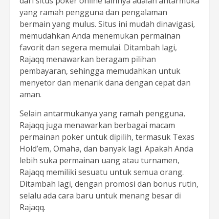
dari situs poker online lainnya adalah antarmuka
yang ramah pengguna dan pengalaman
bermain yang mulus. Situs ini mudah dinavigasi,
memudahkan Anda menemukan permainan
favorit dan segera memulai. Ditambah lagi,
Rajaqq menawarkan beragam pilihan
pembayaran, sehingga memudahkan untuk
menyetor dan menarik dana dengan cepat dan
aman.
Selain antarmukanya yang ramah pengguna,
Rajaqq juga menawarkan berbagai macam
permainan poker untuk dipilih, termasuk Texas
Hold’em, Omaha, dan banyak lagi. Apakah Anda
lebih suka permainan uang atau turnamen,
Rajaqq memiliki sesuatu untuk semua orang.
Ditambah lagi, dengan promosi dan bonus rutin,
selalu ada cara baru untuk menang besar di
Rajaqq.