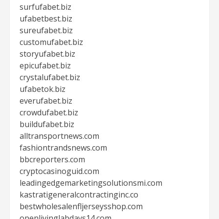
surfufabet.biz
ufabetbest.biz
sureufabet.biz
customufabet.biz
storyufabet.biz
epicufabet.biz
crystalufabet.biz
ufabetok.biz
everufabet.biz
crowdufabet.biz
buildufabet.biz
alltransportnews.com
fashiontrandsnews.com
bbcreporters.com
cryptocasinoguid.com
leadingedgemarketingsolutionsmi.com
kastratigeneralcontractinginc.co
bestwholesalenfljerseysshop.com
openlivinglabdays14.com