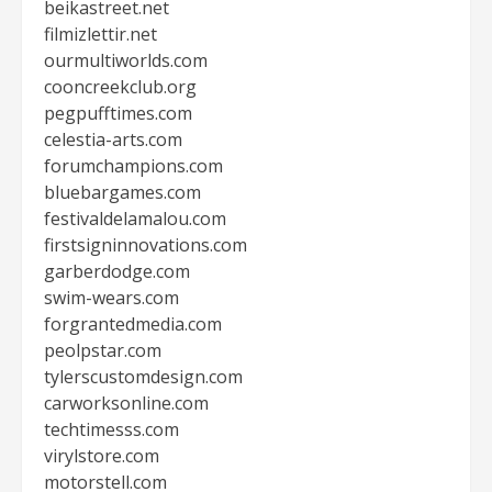
beikastreet.net
filmizlettir.net
ourmultiworlds.com
cooncreekclub.org
pegpufftimes.com
celestia-arts.com
forumchampions.com
bluebargames.com
festivaldelamalou.com
firstsigninnovations.com
garberdodge.com
swim-wears.com
forgrantedmedia.com
peolpstar.com
tylerscustomdesign.com
carworksonline.com
techtimesss.com
virylstore.com
motorstell.com