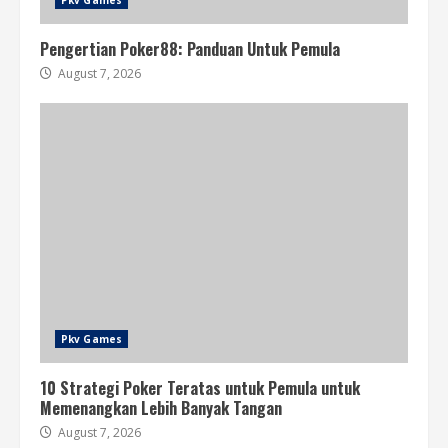
Pkv Games
Pengertian Poker88: Panduan Untuk Pemula
August 7, 2026
Pkv Games
10 Strategi Poker Teratas untuk Pemula untuk
Memenangkan Lebih Banyak Tangan
August 7, 2026