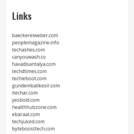
Links
baeckereiweber.com
peoplemagazine.info
techashes.com
canyouwash.co
havadisantalya.com
techdtimes.com
techieboot.com
gundembalikesir.com
itechar.com
yesbold.com
healthhubzone.com
ebaraat.com
techjuiced.com
byteboosttech.com