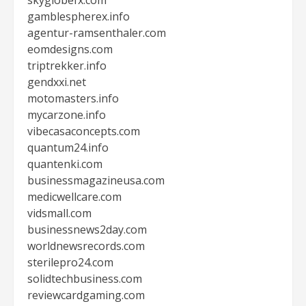
skyglobefx.com
gamblespherex.info
agentur-ramsenthaler.com
eomdesigns.com
triptrekker.info
gendxxi.net
motomasters.info
mycarzone.info
vibecasaconcepts.com
quantum24.info
quantenki.com
businessmagazineusa.com
medicwellcare.com
vidsmall.com
businessnews2day.com
worldnewsrecords.com
sterilepro24.com
solidtechbusiness.com
reviewcardgaming.com