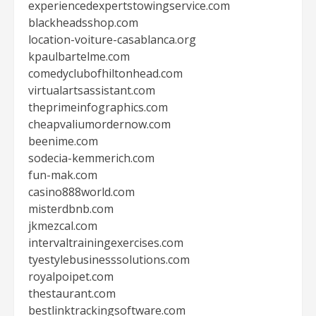
experiencedexpertstowingservice.com
blackheadsshop.com
location-voiture-casablanca.org
kpaulbartelme.com
comedyclubofhiltonhead.com
virtualartsassistant.com
theprimeinfographics.com
cheapvaliumordernow.com
beenime.com
sodecia-kemmerich.com
fun-mak.com
casino888world.com
misterdbnb.com
jkmezcal.com
intervaltrainingexercises.com
tyestylebusinesssolutions.com
royalpoipet.com
thestaurant.com
bestlinktrackingsoftware.com