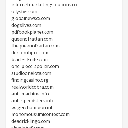
internetmarketingsolutions.co
ollystvs.com
globalnewscx.com
dogslives.com
pdfbookplanet.com
queenofrattan.com
thequeenofrattan.com
denohubpro.com
blades-knife.com
one-piece-spoiler.com
studiooneiota.com
findingcasino.org
realworldcobra.com
automachine.info
autospeedsters.info
wagerchampion.info
monomousumicontest.com
deadricklingo.com