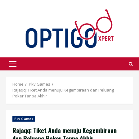
Skip
to
content
Primary
Menu
Home
Pkv Games
Rajaqq: Tiket Anda menuju Kegembiraan dan Peluang
Poker Tanpa Akhir
Pkv Games
Rajaqq: Tiket Anda menuju Kegembiraan
dan Peluang Poker Tanpa Akhir