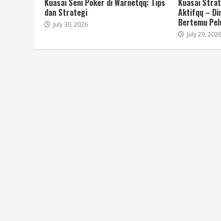
Kuasai Seni Poker di Warnetqq: Tips
Kuasai Strat
dan Strategi
Aktifqq – D
Bertemu Pel
July 30, 2026
July 29, 202