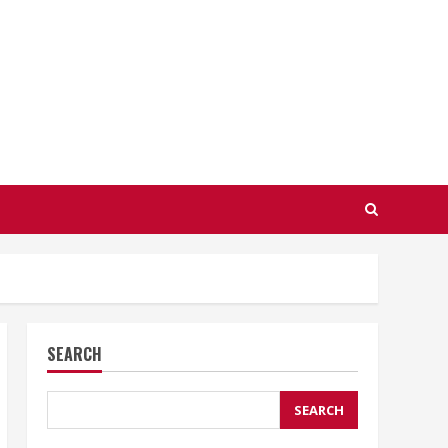
SEARCH
SEARCH