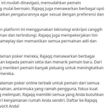
rm ini mudah dinavigasi, memudahkan pemain
 mulai bermain. Rajaqq juga menawarkan berbagai opsi
kan pengaturannya agar sesuai dengan preferensi dan
an platform ini menggunakan teknologi enkripsi canggih
an dan terlindungi. Rajaqq juga mempekerjakan tim
meplay dan memastikan semua permainan adil dan
alaman poker mereka, Rajaqq menawarkan berbagai
n kepada pemain setia dan menarik pemain baru. Dari
aqq memberi pemain banyak peluang untuk meningkatkan
mereka.
laman poker online terbaik untuk pemain dari semua
rmainan, antarmuka yang ramah pengguna, fokus kuat
g melimpah, Rajaqq memiliki semua yang Anda butuhkan
ri kenyamanan rumah Anda sendiri. Daftar ke Rajaqq
vorit Anda!