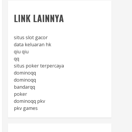
LINK LAINNYA
situs slot gacor
data keluaran hk
qiu qiu
qq
situs poker terpercaya
dominoqq
dominoqq
bandarqq
poker
dominoqq pkv
pkv games