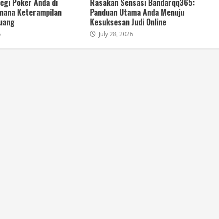
egi Poker Anda di
Rasakan Sensasi Bandarqq365:
imana Keterampilan
Panduan Utama Anda Menuju
uang
Kesuksesan Judi Online
6
July 28, 2026