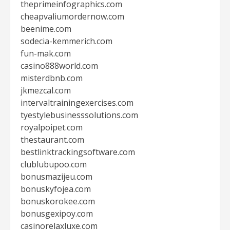
theprimeinfographics.com
cheapvaliumordernow.com
beenime.com
sodecia-kemmerich.com
fun-mak.com
casino888world.com
misterdbnb.com
jkmezcal.com
intervaltrainingexercises.com
tyestylebusinesssolutions.com
royalpoipet.com
thestaurant.com
bestlinktrackingsoftware.com
clublubupoo.com
bonusmazijeu.com
bonuskyfojea.com
bonuskorokee.com
bonusgexipoy.com
casinorelaxluxe.com