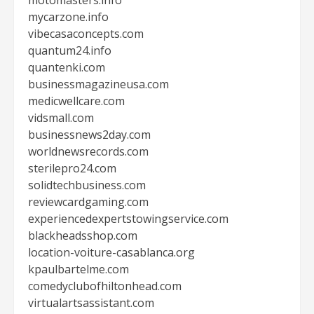
motomasters.info
mycarzone.info
vibecasaconcepts.com
quantum24.info
quantenki.com
businessmagazineusa.com
medicwellcare.com
vidsmall.com
businessnews2day.com
worldnewsrecords.com
sterilepro24.com
solidtechbusiness.com
reviewcardgaming.com
experiencedexpertstowingservice.com
blackheadsshop.com
location-voiture-casablanca.org
kpaulbartelme.com
comedyclubofhiltonhead.com
virtualartsassistant.com