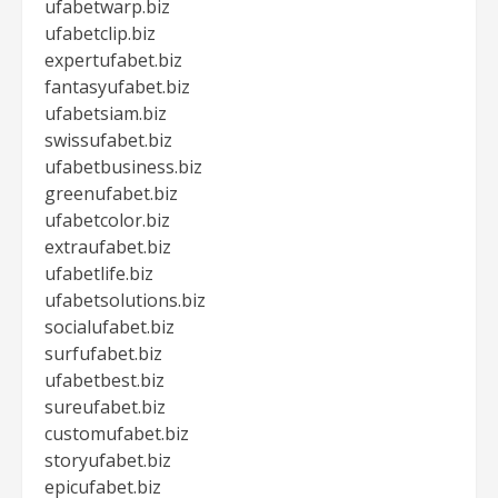
ufabetwarp.biz
ufabetclip.biz
expertufabet.biz
fantasyufabet.biz
ufabetsiam.biz
swissufabet.biz
ufabetbusiness.biz
greenufabet.biz
ufabetcolor.biz
extraufabet.biz
ufabetlife.biz
ufabetsolutions.biz
socialufabet.biz
surfufabet.biz
ufabetbest.biz
sureufabet.biz
customufabet.biz
storyufabet.biz
epicufabet.biz