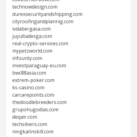
technowdesign.com
durexsecurityandshipping.com
cityroofingandplannig.com
ivdabergasa.com
juyultadesga.com
real-crypto-services.com
mypetzworld.com
infounty.com
investparaguay-eu.com
bwc88asia.com
extrem-poker.com
ks-casino.com
carcarepoints.com
thedoodlebreeders.com
grupohugodias.com
deqair.com
techsilvers.com
ningkatinskill.com