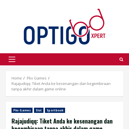
Skip
to
content
Primary
Menu
Home
Pkv Games
Rajajudiqq: Tiket Anda ke kesenangan dan kegembiraan
tanpa akhir dalam game online
Pkv Games
Slot
Sportbook
Rajajudiqq: Tiket Anda ke kesenangan dan
kegembiraan tanpa akhir dalam game