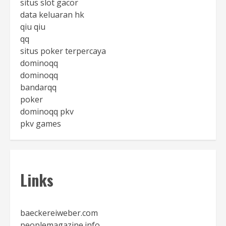
situs slot gacor
data keluaran hk
qiu qiu
qq
situs poker terpercaya
dominoqq
dominoqq
bandarqq
poker
dominoqq pkv
pkv games
Links
baeckereiweber.com
peoplemagazine.info