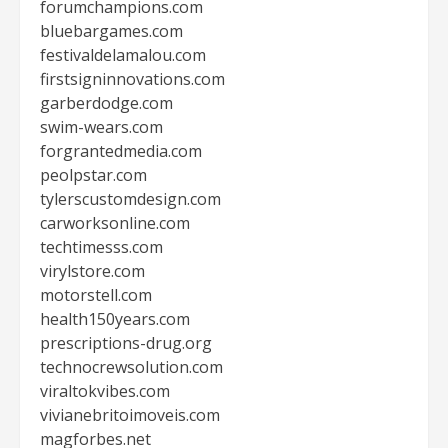
forumchampions.com
bluebargames.com
festivaldelamalou.com
firstsigninnovations.com
garberdodge.com
swim-wears.com
forgrantedmedia.com
peolpstar.com
tylerscustomdesign.com
carworksonline.com
techtimesss.com
virylstore.com
motorstell.com
health150years.com
prescriptions-drug.org
technocrewsolution.com
viraltokvibes.com
vivianebritoimoveis.com
magforbes.net