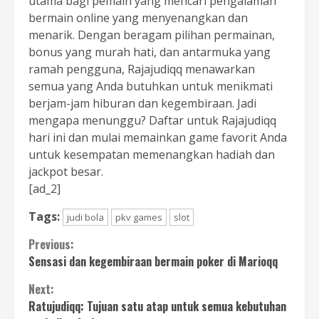
utama bagi pemain yang mencari pengalaman
bermain online yang menyenangkan dan
menarik. Dengan beragam pilihan permainan,
bonus yang murah hati, dan antarmuka yang
ramah pengguna, Rajajudiqq menawarkan
semua yang Anda butuhkan untuk menikmati
berjam-jam hiburan dan kegembiraan. Jadi
mengapa menunggu? Daftar untuk Rajajudiqq
hari ini dan mulai memainkan game favorit Anda
untuk kesempatan memenangkan hadiah dan
jackpot besar.
[ad_2]
Tags:
judi bola
pkv games
slot
Continue
Previous:
Sensasi dan kegembiraan bermain poker di Marioqq
Reading
Next:
Ratujudiqq: Tujuan satu atap untuk semua kebutuhan