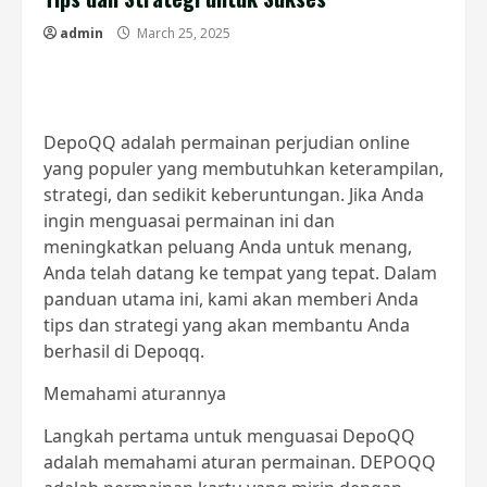
admin
March 25, 2025
DepoQQ adalah permainan perjudian online
yang populer yang membutuhkan keterampilan,
strategi, dan sedikit keberuntungan. Jika Anda
ingin menguasai permainan ini dan
meningkatkan peluang Anda untuk menang,
Anda telah datang ke tempat yang tepat. Dalam
panduan utama ini, kami akan memberi Anda
tips dan strategi yang akan membantu Anda
berhasil di Depoqq.
Memahami aturannya
Langkah pertama untuk menguasai DepoQQ
adalah memahami aturan permainan. DEPOQQ