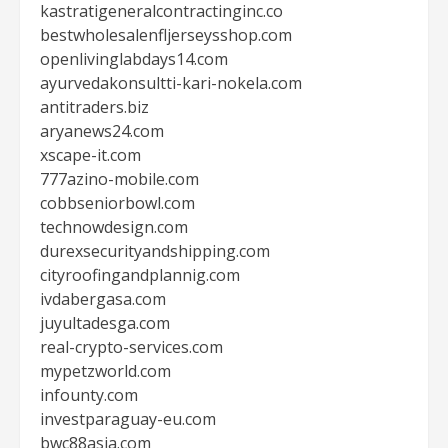
kastratigeneralcontractinginc.co
bestwholesalenfljerseysshop.com
openlivinglabdays14.com
ayurvedakonsultti-kari-nokela.com
antitraders.biz
aryanews24.com
xscape-it.com
777azino-mobile.com
cobbseniorbowl.com
technowdesign.com
durexsecurityandshipping.com
cityroofingandplannig.com
ivdabergasa.com
juyultadesga.com
real-crypto-services.com
mypetzworld.com
infounty.com
investparaguay-eu.com
bwc88asia.com