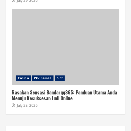
July 29, 2026
Casino
Pkv Games
Slot
Rasakan Sensasi Bandarqq365: Panduan Utama Anda
Menuju Kesuksesan Judi Online
July 28, 2026