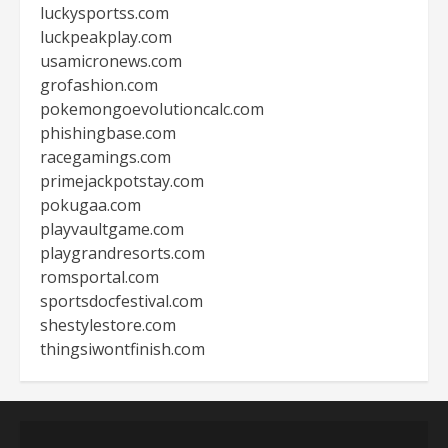
luckysportss.com
luckpeakplay.com
usamicronews.com
grofashion.com
pokemongoevolutioncalc.com
phishingbase.com
racegamings.com
primejackpotstay.com
pokugaa.com
playvaultgame.com
playgrandresorts.com
romsportal.com
sportsdocfestival.com
shestylestore.com
thingsiwontfinish.com