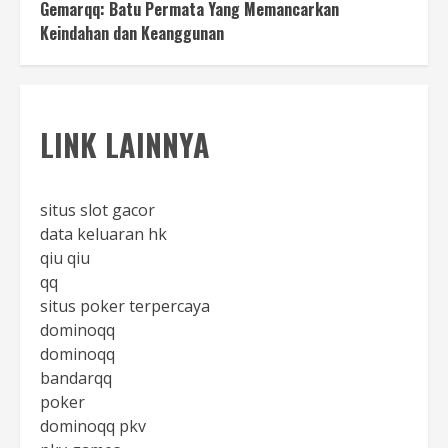
Gemarqq: Batu Permata Yang Memancarkan
Keindahan dan Keanggunan
LINK LAINNYA
situs slot gacor
data keluaran hk
qiu qiu
qq
situs poker terpercaya
dominoqq
dominoqq
bandarqq
poker
dominoqq pkv