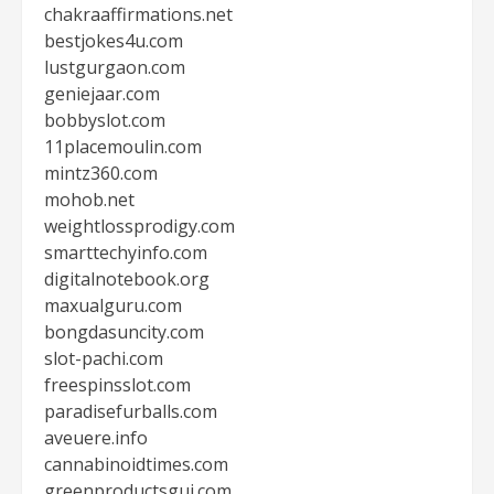
chakraaffirmations.net
bestjokes4u.com
lustgurgaon.com
geniejaar.com
bobbyslot.com
11placemoulin.com
mintz360.com
mohob.net
weightlossprodigy.com
smarttechyinfo.com
digitalnotebook.org
maxualguru.com
bongdasuncity.com
slot-pachi.com
freespinsslot.com
paradisefurballs.com
aveuere.info
cannabinoidtimes.com
greenproductsgui.com