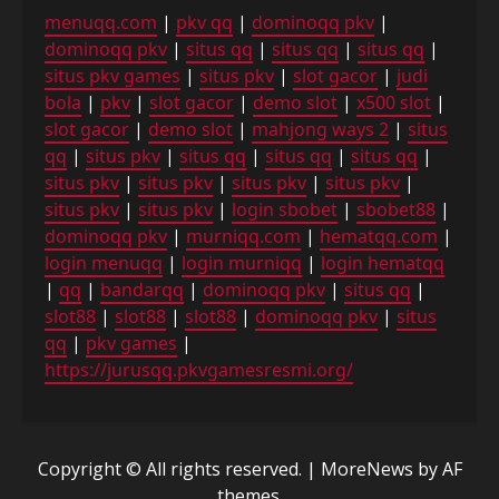
menuqq.com
|
pkv qq
|
dominoqq pkv
|
dominoqq pkv
|
situs qq
|
situs qq
|
situs qq
|
situs pkv games
|
situs pkv
|
slot gacor
|
judi
bola
|
pkv
|
slot gacor
|
demo slot
|
x500 slot
|
slot gacor
|
demo slot
|
mahjong ways 2
|
situs
qq
|
situs pkv
|
situs qq
|
situs qq
|
situs qq
|
situs pkv
|
situs pkv
|
situs pkv
|
situs pkv
|
situs pkv
|
situs pkv
|
login sbobet
|
sbobet88
|
dominoqq pkv
|
murniqq.com
|
hematqq.com
|
login menuqq
|
login murniqq
|
login hematqq
|
qq
|
bandarqq
|
dominoqq pkv
|
situs qq
|
slot88
|
slot88
|
slot88
|
dominoqq pkv
|
situs
qq
|
pkv games
|
https://jurusqq.pkvgamesresmi.org/
Copyright © All rights reserved.
|
MoreNews
by AF
themes.