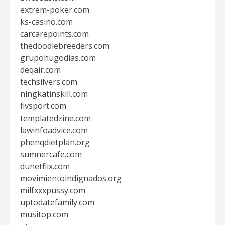
extrem-poker.com
ks-casino.com
carcarepoints.com
thedoodlebreeders.com
grupohugodias.com
deqair.com
techsilvers.com
ningkatinskill.com
fivsport.com
templatedzine.com
lawinfoadvice.com
phenqdietplan.org
sumnercafe.com
dunetflix.com
movimientoindignados.org
milfxxxpussy.com
uptodatefamily.com
musitop.com