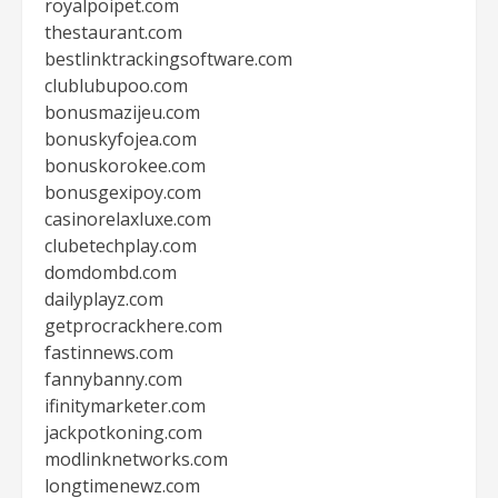
royalpoipet.com
thestaurant.com
bestlinktrackingsoftware.com
clublubupoo.com
bonusmazijeu.com
bonuskyfojea.com
bonuskorokee.com
bonusgexipoy.com
casinorelaxluxe.com
clubetechplay.com
domdombd.com
dailyplayz.com
getprocrackhere.com
fastinnews.com
fannybanny.com
ifinitymarketer.com
jackpotkoning.com
modlinknetworks.com
longtimenewz.com