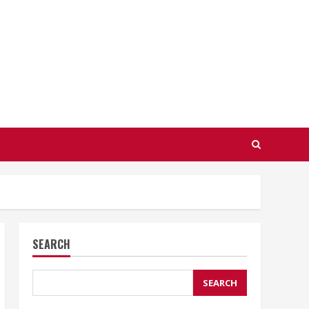
SEARCH
SEARCH