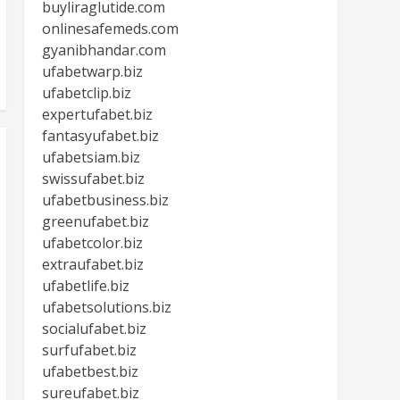
buyliraglutide.com
onlinesafemeds.com
gyanibhandar.com
ufabetwarp.biz
ufabetclip.biz
expertufabet.biz
fantasyufabet.biz
ufabetsiam.biz
swissufabet.biz
ufabetbusiness.biz
greenufabet.biz
ufabetcolor.biz
extraufabet.biz
ufabetlife.biz
ufabetsolutions.biz
socialufabet.biz
surfufabet.biz
ufabetbest.biz
sureufabet.biz