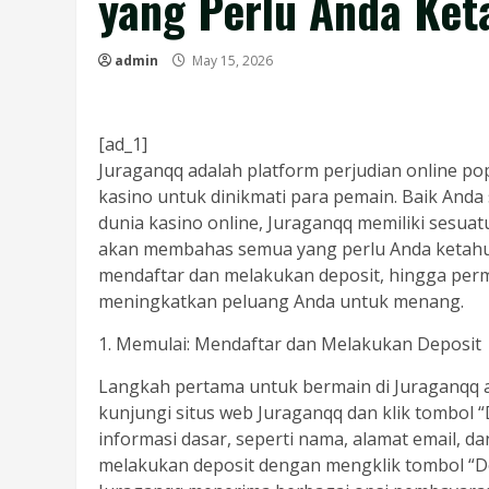
yang Perlu Anda Ket
admin
May 15, 2026
[ad_1]
Juraganqq adalah platform perjudian online 
kasino untuk dinikmati para pemain. Baik And
dunia kasino online, Juraganqq memiliki sesua
akan membahas semua yang perlu Anda ketahui 
mendaftar dan melakukan deposit, hingga perm
meningkatkan peluang Anda untuk menang.
1. Memulai: Mendaftar dan Melakukan Deposit
Langkah pertama untuk bermain di Juraganqq 
kunjungi situs web Juraganqq dan klik tombol
informasi dasar, seperti nama, alamat email, d
melakukan deposit dengan mengklik tombol “D