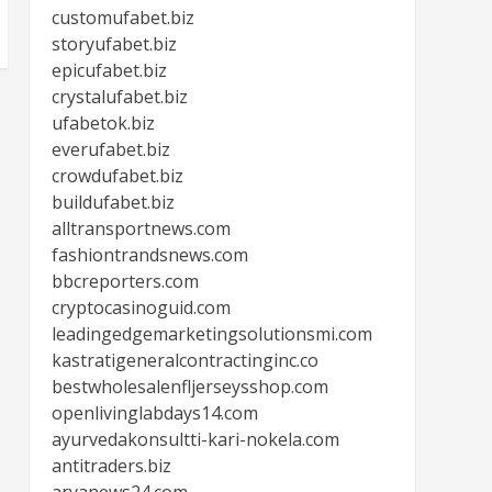
customufabet.biz
storyufabet.biz
epicufabet.biz
crystalufabet.biz
ufabetok.biz
everufabet.biz
crowdufabet.biz
buildufabet.biz
alltransportnews.com
fashiontrandsnews.com
bbcreporters.com
cryptocasinoguid.com
leadingedgemarketingsolutionsmi.com
kastratigeneralcontractinginc.co
bestwholesalenfljerseysshop.com
openlivinglabdays14.com
ayurvedakonsultti-kari-nokela.com
antitraders.biz