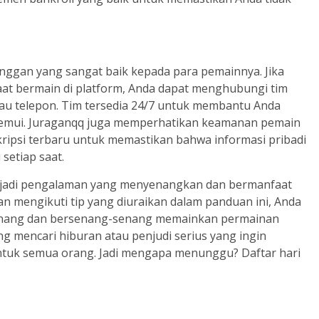
gan yang sangat baik kepada para pemainnya. Jika
aat bermain di platform, Anda dapat menghubungi tim
atau telepon. Tim tersedia 24/7 untuk membantu Anda
emui. Juraganqq juga memperhatikan keamanan pemain
ipsi terbaru untuk memastikan bahwa informasi pribadi
setiap saat.
enjadi pengalaman yang menyenangkan dan bermanfaat
an mengikuti tip yang diuraikan dalam panduan ini, Anda
nang dan bersenang-senang memainkan permainan
ng mencari hiburan atau penjudi serius yang ingin
tuk semua orang. Jadi mengapa menunggu? Daftar hari