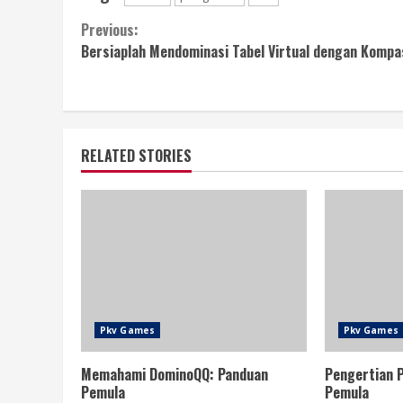
Continue
Previous:
Bersiaplah Mendominasi Tabel Virtual dengan Komp
Reading
RELATED STORIES
Pkv Games
Pkv Games
Memahami DominoQQ: Panduan
Pengertian 
Pemula
Pemula