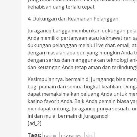
kehabisan uang terlalu cepat.
4. Dukungan dan Keamanan Pelanggan
Juraganqq bangga memberikan dukungan pelang
Anda memiliki pertanyaan atau kekhawatiran s
dukungan pelanggan melalui live chat, email, 
dengan masalah apa pun yang mungkin Anda t
dengan serius dan menggunakan teknologi enkr
dan keuangan Anda tetap aman dan terlindungi 
Kesimpulannya, bermain di Juraganqq bisa m
bagi pemain dari semua tingkat keahlian. Deng
dapat memaksimalkan peluang Anda untuk me
kasino favorit Anda. Baik Anda pemain biasa ya
mendapat untung, Juraganqq punya sesuatu un
ini dan mulai bermain di Juraganqq!
[ad_2]
Tags:
casino
pkv games
slot