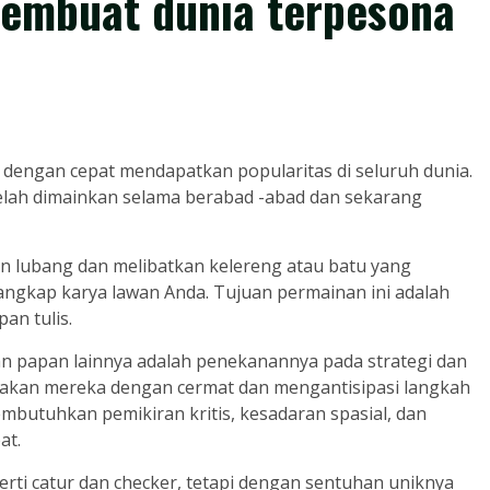
membuat dunia terpesona
 dengan cepat mendapatkan popularitas di seluruh dunia.
telah dimainkan selama berabad -abad dan sekarang
 lubang dan melibatkan kelereng atau batu yang
nangkap karya lawan Anda. Tujuan permainan ini adalah
an tulis.
 papan lainnya adalah penekanannya pada strategi dan
akan mereka dengan cermat dan mengantisipasi langkah
mbutuhkan pemikiran kritis, kesadaran spasial, dan
at.
ti catur dan checker, tetapi dengan sentuhan uniknya