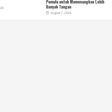
Pemula untuk Memenangkan Lebih
Banyak Tangan
026
August 7, 2026