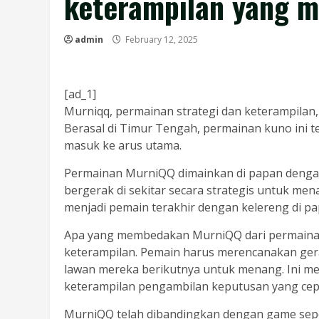
keterampilan yang 
admin
February 12, 2025
[ad_1]
Murniqq, permainan strategi dan keterampilan,
Berasal di Timur Tengah, permainan kuno ini 
masuk ke arus utama.
Permainan MurniQQ dimainkan di papan dengan
bergerak di sekitar secara strategis untuk me
menjadi pemain terakhir dengan kelereng di pap
Apa yang membedakan MurniQQ dari permainan
keterampilan. Pemain harus merencanakan ger
lawan mereka berikutnya untuk menang. Ini me
keterampilan pengambilan keputusan yang cep
MurniQQ telah dibandingkan dengan game seper