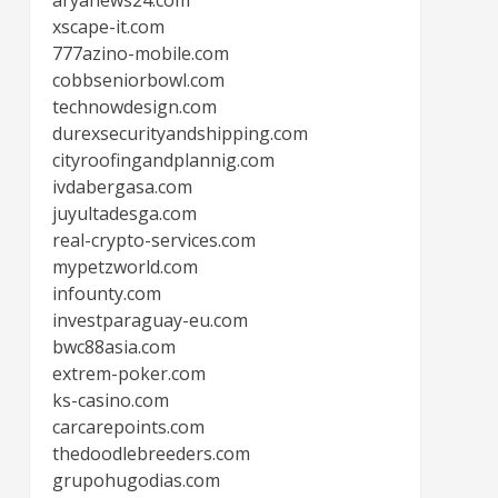
aryanews24.com
xscape-it.com
777azino-mobile.com
cobbseniorbowl.com
technowdesign.com
durexsecurityandshipping.com
cityroofingandplannig.com
ivdabergasa.com
juyultadesga.com
real-crypto-services.com
mypetzworld.com
infounty.com
investparaguay-eu.com
bwc88asia.com
extrem-poker.com
ks-casino.com
carcarepoints.com
thedoodlebreeders.com
grupohugodias.com