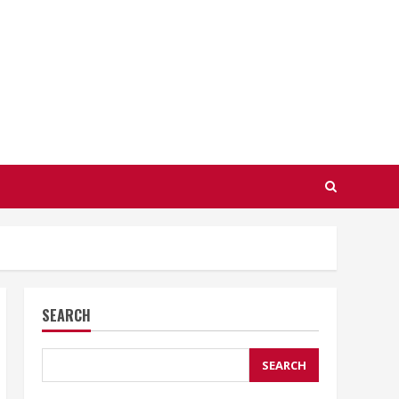
SEARCH
SEARCH