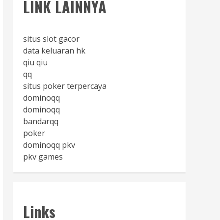
LINK LAINNYA
situs slot gacor
data keluaran hk
qiu qiu
qq
situs poker terpercaya
dominoqq
dominoqq
bandarqq
poker
dominoqq pkv
pkv games
Links