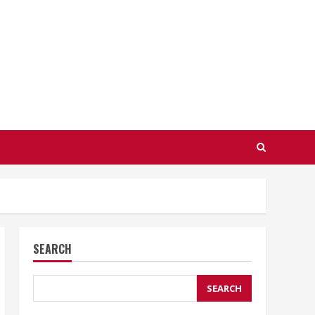
SEARCH
SEARCH