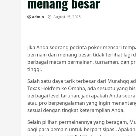
menang besar
admin
August 15, 2025
Jika Anda seorang pecinta poker mencari te
bermain dan menang besar, tidak terlihat lagi
berbagai macam permainan, turnamen, dan pr
tinggi.
Salah satu daya tarik terbesar dari Murahqq 
Texas Hold’em ke Omaha, ada sesuatu yang bis
berbagai level taruhan, jadi apakah Anda seo
atau pro berpengalaman yang ingin menantan
sesuai dengan tingkat keterampilan Anda.
Selain pilihan permainannya yang beragam, 
bagi para pemain untuk berpartisipasi. Apaka