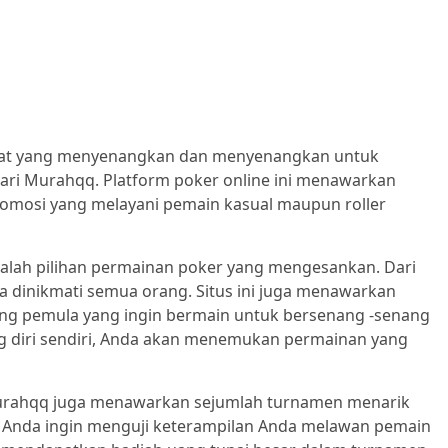
mpat yang menyenangkan dan menyenangkan untuk
 dari Murahqq. Platform poker online ini menawarkan
omosi yang melayani pemain kasual maupun roller
adalah pilihan permainan poker yang mengesankan. Dari
a dinikmati semua orang. Situs ini juga menawarkan
rang pemula yang ingin bermain untuk bersenang -senang
g diri sendiri, Anda akan menemukan permainan yang
Murahqq juga menawarkan sejumlah turnamen menarik
h Anda ingin menguji keterampilan Anda melawan pemain