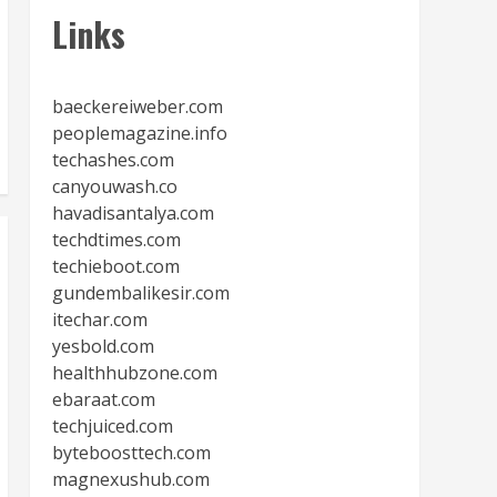
Links
baeckereiweber.com
peoplemagazine.info
techashes.com
canyouwash.co
havadisantalya.com
techdtimes.com
techieboot.com
gundembalikesir.com
itechar.com
yesbold.com
healthhubzone.com
ebaraat.com
techjuiced.com
byteboosttech.com
magnexushub.com