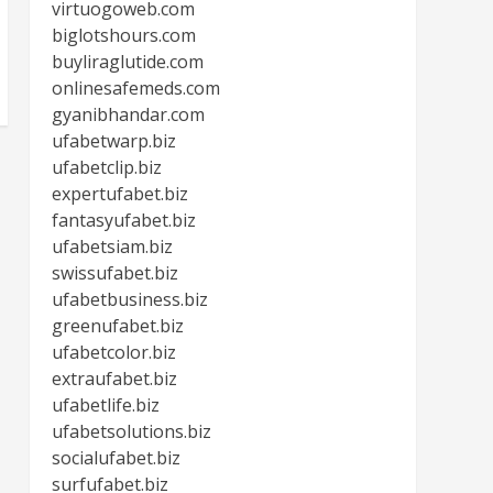
virtuogoweb.com
biglotshours.com
buyliraglutide.com
onlinesafemeds.com
gyanibhandar.com
ufabetwarp.biz
ufabetclip.biz
expertufabet.biz
fantasyufabet.biz
ufabetsiam.biz
swissufabet.biz
ufabetbusiness.biz
greenufabet.biz
ufabetcolor.biz
extraufabet.biz
ufabetlife.biz
ufabetsolutions.biz
socialufabet.biz
surfufabet.biz