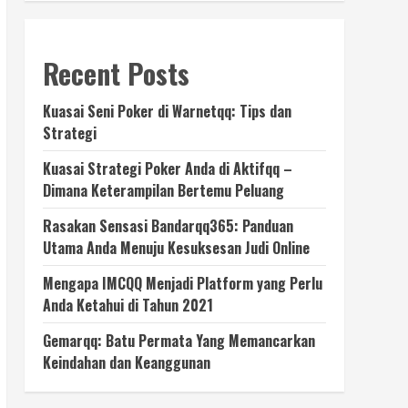
Recent Posts
Kuasai Seni Poker di Warnetqq: Tips dan
Strategi
Kuasai Strategi Poker Anda di Aktifqq –
Dimana Keterampilan Bertemu Peluang
Rasakan Sensasi Bandarqq365: Panduan
Utama Anda Menuju Kesuksesan Judi Online
Mengapa IMCQQ Menjadi Platform yang Perlu
Anda Ketahui di Tahun 2021
Gemarqq: Batu Permata Yang Memancarkan
Keindahan dan Keanggunan