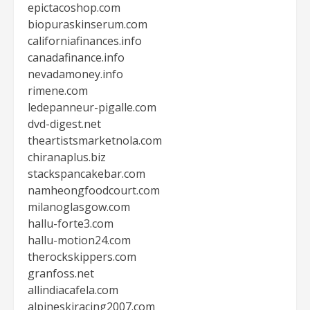
epictacoshop.com
biopuraskinserum.com
californiafinances.info
canadafinance.info
nevadamoney.info
rimene.com
ledepanneur-pigalle.com
dvd-digest.net
theartistsmarketnola.com
chiranaplus.biz
stackspancakebar.com
namheongfoodcourt.com
milanoglasgow.com
hallu-forte3.com
hallu-motion24.com
therockskippers.com
granfoss.net
allindiacafela.com
alpineskiracing2007.com