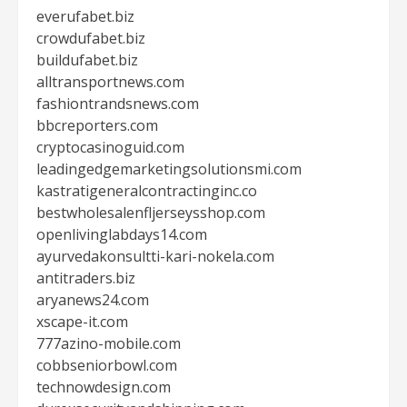
everufabet.biz
crowdufabet.biz
buildufabet.biz
alltransportnews.com
fashiontrandsnews.com
bbcreporters.com
cryptocasinoguid.com
leadingedgemarketingsolutionsmi.com
kastratigeneralcontractinginc.co
bestwholesalenfljerseysshop.com
openlivinglabdays14.com
ayurvedakonsultti-kari-nokela.com
antitraders.biz
aryanews24.com
xscape-it.com
777azino-mobile.com
cobbseniorbowl.com
technowdesign.com