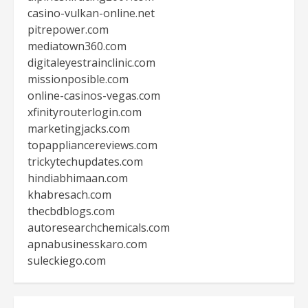
casino-vulkan-online.net
pitrepower.com
mediatown360.com
digitaleyestrainclinic.com
missionposible.com
online-casinos-vegas.com
xfinityrouterlogin.com
marketingjacks.com
topappliancereviews.com
trickytechupdates.com
hindiabhimaan.com
khabresach.com
thecbdblogs.com
autoresearchchemicals.com
apnabusinesskaro.com
suleckiego.com