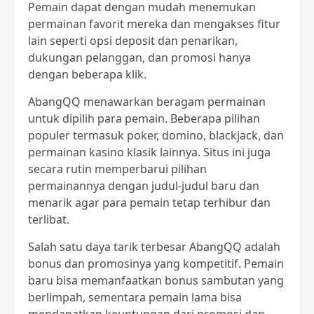
Pemain dapat dengan mudah menemukan
permainan favorit mereka dan mengakses fitur
lain seperti opsi deposit dan penarikan,
dukungan pelanggan, dan promosi hanya
dengan beberapa klik.
AbangQQ menawarkan beragam permainan
untuk dipilih para pemain. Beberapa pilihan
populer termasuk poker, domino, blackjack, dan
permainan kasino klasik lainnya. Situs ini juga
secara rutin memperbarui pilihan
permainannya dengan judul-judul baru dan
menarik agar para pemain tetap terhibur dan
terlibat.
Salah satu daya tarik terbesar AbangQQ adalah
bonus dan promosinya yang kompetitif. Pemain
baru bisa memanfaatkan bonus sambutan yang
berlimpah, sementara pemain lama bisa