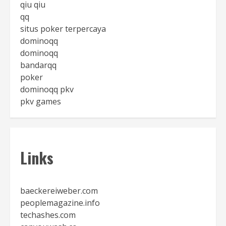
qiu qiu
qq
situs poker terpercaya
dominoqq
dominoqq
bandarqq
poker
dominoqq pkv
pkv games
Links
baeckereiweber.com
peoplemagazine.info
techashes.com