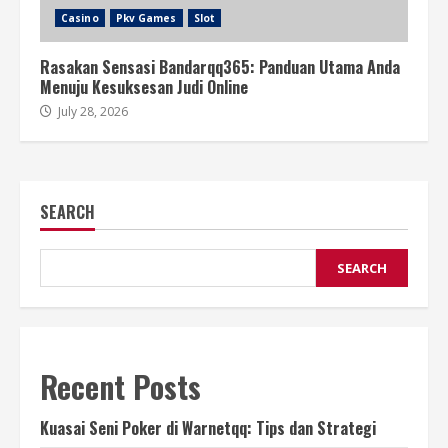
Casino
Pkv Games
Slot
Rasakan Sensasi Bandarqq365: Panduan Utama Anda
Menuju Kesuksesan Judi Online
July 28, 2026
SEARCH
SEARCH
Recent Posts
Kuasai Seni Poker di Warnetqq: Tips dan Strategi