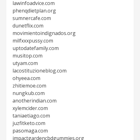
lawinfoadvice.com
phenqdietplan.org
sumnercafe.com
dunetflix.com
movimientoindignados.org
milfxxxpussy.com
uptodatefamily.com
musitop.com
utyam.com
lacostituzioneblog.com
ohyeea.com
zhitiemoe.com
nungkub.com
anotherindian.com
xylemcider.com
taniaetiago.com
juzfitketo.com
pasomaga.com
impactgardencbdgummies.org