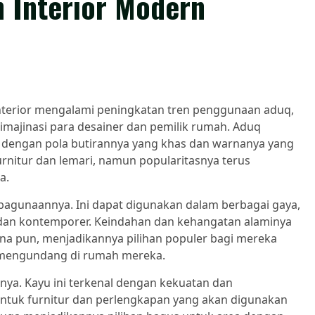
 Interior Modern
interior mengalami peningkatan tren penggunaan aduq,
imajinasi para desainer dan pemilik rumah. Aduq
l dengan pola butirannya yang khas dan warnanya yang
urnitur dan lemari, namun popularitasnya terus
a.
rbagunaannya. Ini dapat digunakan dalam berbagai gaya,
 dan kontemporer. Keindahan dan kehangatan alaminya
 pun, menjadikannya pilihan populer bagi mereka
 mengundang di rumah mereka.
nnya. Kayu ini terkenal dengan kekuatan dan
untuk furnitur dan perlengkapan yang akan digunakan