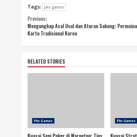
Tags:
pkv games
Continue
Previous:
Mengungkap Asal Usul dan Aturan Sakong: Permain
Reading
Kartu Tradisional Korea
RELATED STORIES
Pkv Games
Pkv Games
Kuasai Seni Poker di Warnetqq: Tips
Kuasai Strat