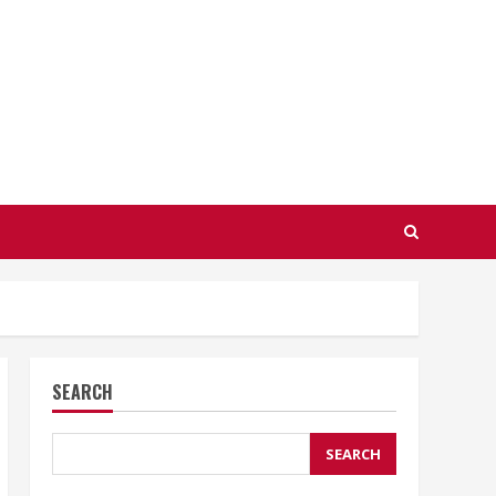
SEARCH
SEARCH