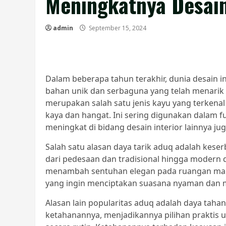
Meningkatnya Desain
admin
September 15, 2024
Dalam beberapa tahun terakhir, dunia desain 
bahan unik dan serbaguna yang telah menarik 
merupakan salah satu jenis kayu yang terkena
kaya dan hangat. Ini sering digunakan dalam f
meningkat di bidang desain interior lainnya jug
Salah satu alasan daya tarik aduq adalah kese
dari pedesaan dan tradisional hingga modern
menambah sentuhan elegan pada ruangan mana
yang ingin menciptakan suasana nyaman dan
Alasan lain popularitas aduq adalah daya taha
ketahanannya, menjadikannya pilihan praktis 