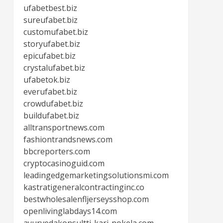
ufabetbest.biz
sureufabet.biz
customufabet.biz
storyufabet.biz
epicufabet.biz
crystalufabet.biz
ufabetok.biz
everufabet.biz
crowdufabet.biz
buildufabet.biz
alltransportnews.com
fashiontrandsnews.com
bbcreporters.com
cryptocasinoguid.com
leadingedgemarketingsolutionsmi.com
kastratigeneralcontractinginc.co
bestwholesalenfljerseysshop.com
openlivinglabdays14.com