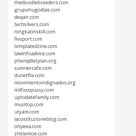
thedoodlebreeders.com
grupohugodias.com
deqair.com
techsilvers.com
ningkatinskill.com
fivsport.com
templatedzine.com
lawinfoadvice.com
phenqdietplan.org
sumnercafe.com
dunetflix.com
movimientoindignados.org
milfxxxpussy.com
uptodatefamily.com
musitop.com
utyam.com
lacostituzioneblog.com
ohyeea.com
zhitiemoe.com