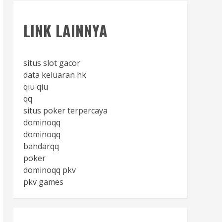
LINK LAINNYA
situs slot gacor
data keluaran hk
qiu qiu
qq
situs poker terpercaya
dominoqq
dominoqq
bandarqq
poker
dominoqq pkv
pkv games