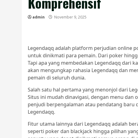
Komprehensif
admin
November 9, 2025
Legendaqq adalah platform perjudian online
untuk dinikmati para pemain. Dari poker hingg
Tapi apa yang membedakan Legendaqq dari kasi
akan mengungkap rahasia Legendaqq dan meng
pemain di seluruh dunia.
Salah satu hal pertama yang menonjol dari L
Situs ini mudah dinavigasi, dengan menu dan op
penjudi berpengalaman atau pendatang baru d
Legendaqq.
Fitur utama lainnya dari Legendaqq adalah be
seperti poker dan blackjack hingga pilihan yan