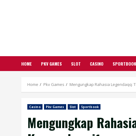
Skip
to
content
HOME
PKV GAMES
SLOT
CASINO
SPORTBOO
Home
Pkv Games
Mengungkap Rahasia Legendaqq: T
Casino
Pkv Games
Slot
Sportbook
Mengungkap Rahasia