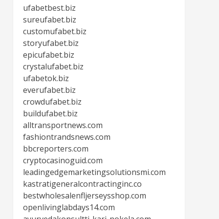
ufabetbest.biz
sureufabet.biz
customufabet.biz
storyufabet.biz
epicufabet.biz
crystalufabet.biz
ufabetok.biz
everufabet.biz
crowdufabet.biz
buildufabet.biz
alltransportnews.com
fashiontrandsnews.com
bbcreporters.com
cryptocasinoguid.com
leadingedgemarketingsolutionsmi.com
kastratigeneralcontractinginc.co
bestwholesalenfljerseysshop.com
openlivinglabdays14.com