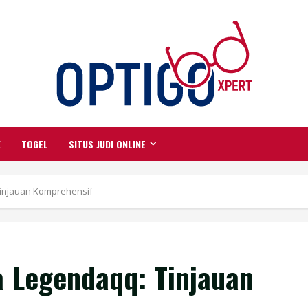
K
TOGEL
SITUS JUDI ONLINE
injauan Komprehensif
 Legendaqq: Tinjauan