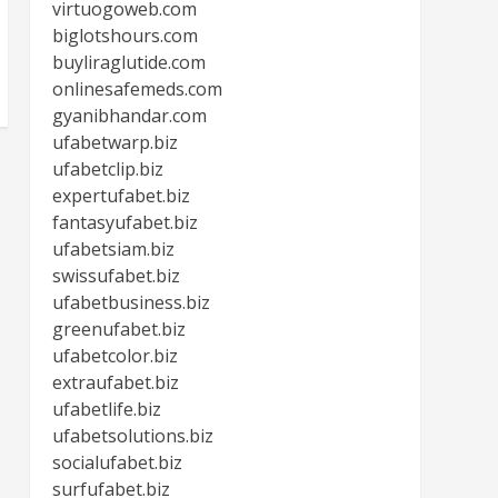
virtuogoweb.com
biglotshours.com
buyliraglutide.com
onlinesafemeds.com
gyanibhandar.com
ufabetwarp.biz
ufabetclip.biz
expertufabet.biz
fantasyufabet.biz
ufabetsiam.biz
swissufabet.biz
ufabetbusiness.biz
greenufabet.biz
ufabetcolor.biz
extraufabet.biz
ufabetlife.biz
ufabetsolutions.biz
socialufabet.biz
surfufabet.biz