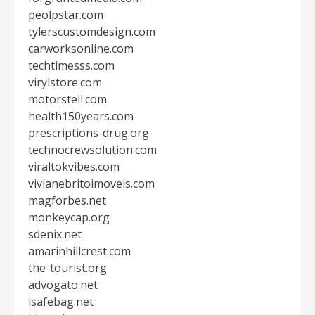
peolpstar.com
tylerscustomdesign.com
carworksonline.com
techtimesss.com
virylstore.com
motorstell.com
health150years.com
prescriptions-drug.org
technocrewsolution.com
viraltokvibes.com
vivianebritoimoveis.com
magforbes.net
monkeycap.org
sdenix.net
amarinhillcrest.com
the-tourist.org
advogato.net
isafebag.net