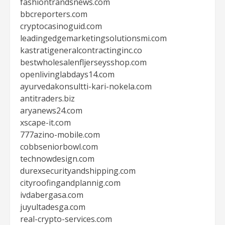
fashiontrandsnews.com
bbcreporters.com
cryptocasinoguid.com
leadingedgemarketingsolutionsmi.com
kastratigeneralcontractinginc.co
bestwholesalenfljerseysshop.com
openlivinglabdays14.com
ayurvedakonsultti-kari-nokela.com
antitraders.biz
aryanews24.com
xscape-it.com
777azino-mobile.com
cobbseniorbowl.com
technowdesign.com
durexsecurityandshipping.com
cityroofingandplannig.com
ivdabergasa.com
juyultadesga.com
real-crypto-services.com