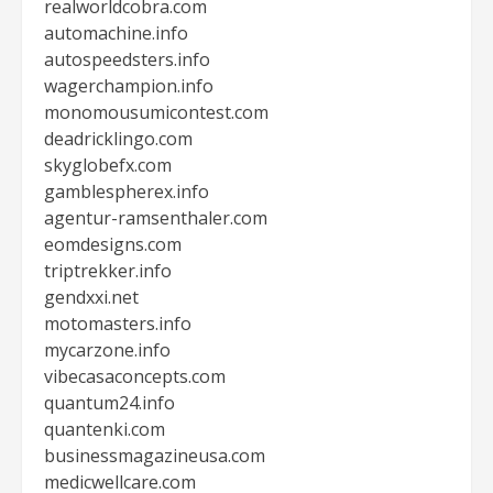
realworldcobra.com
automachine.info
autospeedsters.info
wagerchampion.info
monomousumicontest.com
deadricklingo.com
skyglobefx.com
gamblespherex.info
agentur-ramsenthaler.com
eomdesigns.com
triptrekker.info
gendxxi.net
motomasters.info
mycarzone.info
vibecasaconcepts.com
quantum24.info
quantenki.com
businessmagazineusa.com
medicwellcare.com