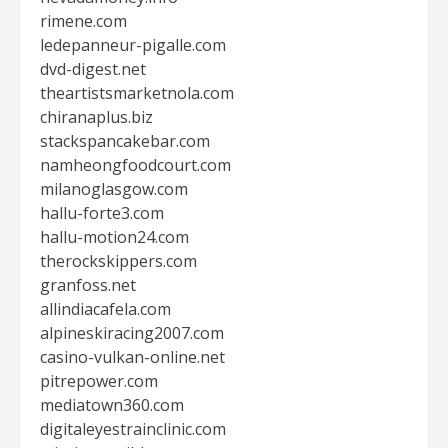
rimene.com
ledepanneur-pigalle.com
dvd-digest.net
theartistsmarketnola.com
chiranaplus.biz
stackspancakebar.com
namheongfoodcourt.com
milanoglasgow.com
hallu-forte3.com
hallu-motion24.com
therockskippers.com
granfoss.net
allindiacafela.com
alpineskiracing2007.com
casino-vulkan-online.net
pitrepower.com
mediatown360.com
digitaleyestrainclinic.com