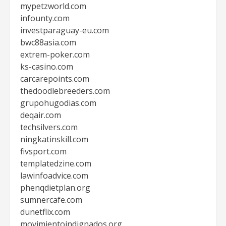
mypetzworld.com
infounty.com
investparaguay-eu.com
bwc88asia.com
extrem-poker.com
ks-casino.com
carcarepoints.com
thedoodlebreeders.com
grupohugodias.com
deqair.com
techsilvers.com
ningkatinskill.com
fivsport.com
templatedzine.com
lawinfoadvice.com
phenqdietplan.org
sumnercafe.com
dunetflix.com
movimientoindignados.org