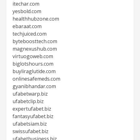
itechar.com
yesbold.com
healthhubzone.com
ebaraat.com
techjuiced.com
byteboosttech.com
magnexushub.com
virtuogoweb.com
biglotshours.com
buyliraglutide.com
onlinesafemeds.com
gyanibhandar.com
ufabetwarp.biz
ufabetclip.biz
expertufabet.biz
fantasyufabet.biz
ufabetsiam.biz
swissufabet.biz
ufabetbusiness.biz