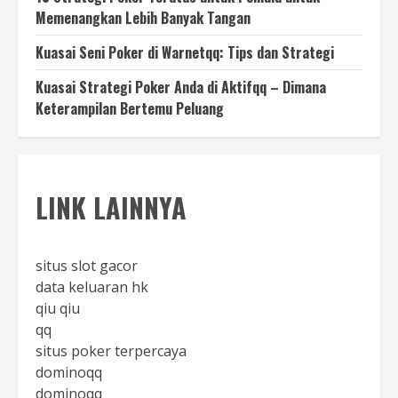
Memenangkan Lebih Banyak Tangan
Kuasai Seni Poker di Warnetqq: Tips dan Strategi
Kuasai Strategi Poker Anda di Aktifqq – Dimana
Keterampilan Bertemu Peluang
LINK LAINNYA
situs slot gacor
data keluaran hk
qiu qiu
qq
situs poker terpercaya
dominoqq
dominoqq