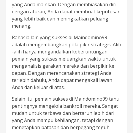
yang Anda mainkan. Dengan membiasakan diri
dengan aturan, Anda dapat membuat keputusan
yang lebih baik dan meningkatkan peluang
menang.
Rahasia lain yang sukses di Maindomino99
adalah mengembangkan pola pikir strategis. Alih
-alih hanya mengandalkan keberuntungan,
pemain yang sukses meluangkan waktu untuk
menganalisis gerakan mereka dan berpikir ke
depan. Dengan merencanakan strategi Anda
terlebih dahulu, Anda dapat mengakali lawan
Anda dan keluar di atas.
Selain itu, pemain sukses di Maindomino99 tahu
pentingnya mengelola bankroll mereka. Sangat
mudah untuk terbawa dan bertaruh lebih dari
yang Anda mampu kehilangan, tetapi dengan
menetapkan batasan dan berpegang teguh