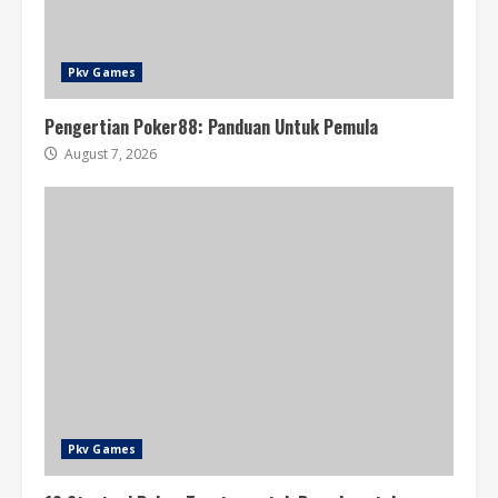
Pkv Games
Pengertian Poker88: Panduan Untuk Pemula
August 7, 2026
Pkv Games