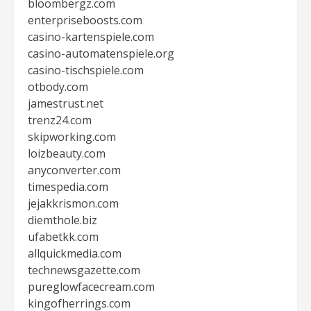
bloombergz.com
enterpriseboosts.com
casino-kartenspiele.com
casino-automatenspiele.org
casino-tischspiele.com
otbody.com
jamestrust.net
trenz24.com
skipworking.com
loizbeauty.com
anyconverter.com
timespedia.com
jejakkrismon.com
diemthole.biz
ufabetkk.com
allquickmedia.com
technewsgazette.com
pureglowfacecream.com
kingofherrings.com