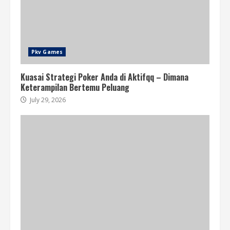
Pkv Games
Kuasai Strategi Poker Anda di Aktifqq – Dimana
Keterampilan Bertemu Peluang
July 29, 2026