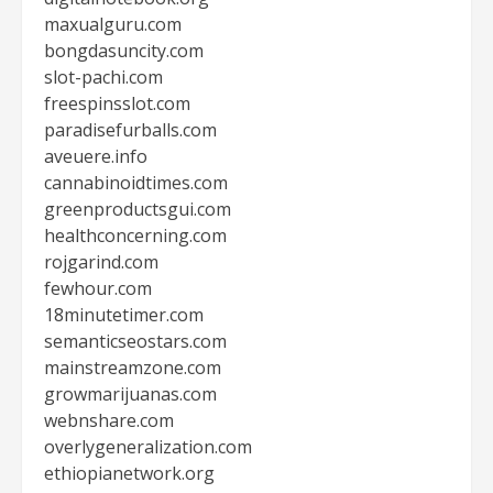
maxualguru.com
bongdasuncity.com
slot-pachi.com
freespinsslot.com
paradisefurballs.com
aveuere.info
cannabinoidtimes.com
greenproductsgui.com
healthconcerning.com
rojgarind.com
fewhour.com
18minutetimer.com
semanticseostars.com
mainstreamzone.com
growmarijuanas.com
webnshare.com
overlygeneralization.com
ethiopianetwork.org