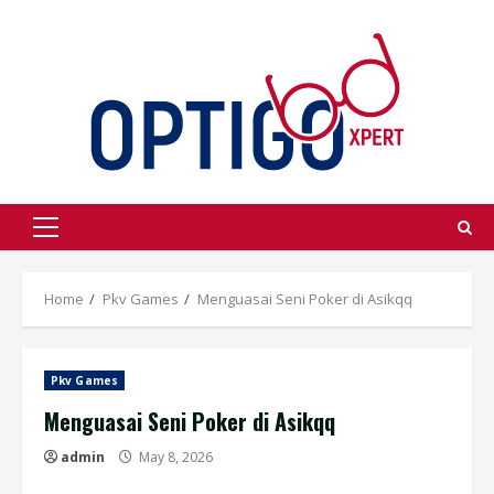
Skip
to
content
Primary
Menu
Home
Pkv Games
Menguasai Seni Poker di Asikqq
Pkv Games
Menguasai Seni Poker di Asikqq
admin
May 8, 2026