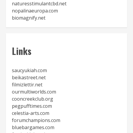
naturesstimulantcbd.net
nopalinaeuropa.com
biomagnify.net
Links
saucyukiah.com
beikastreet.net
filmizlettir.net
ourmultiworlds.com
cooncreekclub.org
pegpufftimes.com
celestia-arts.com
forumchampions.com
bluebargames.com