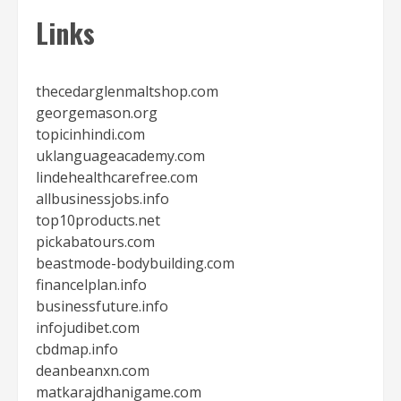
Links
thecedarglenmaltshop.com
georgemason.org
topicinhindi.com
uklanguageacademy.com
lindehealthcarefree.com
allbusinessjobs.info
top10products.net
pickabatours.com
beastmode-bodybuilding.com
financelplan.info
businessfuture.info
infojudibet.com
cbdmap.info
deanbeanxn.com
matkarajdhanigame.com