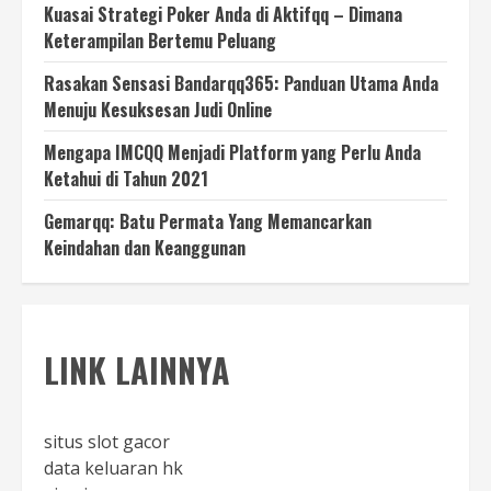
Kuasai Strategi Poker Anda di Aktifqq – Dimana
Keterampilan Bertemu Peluang
Rasakan Sensasi Bandarqq365: Panduan Utama Anda
Menuju Kesuksesan Judi Online
Mengapa IMCQQ Menjadi Platform yang Perlu Anda
Ketahui di Tahun 2021
Gemarqq: Batu Permata Yang Memancarkan
Keindahan dan Keanggunan
LINK LAINNYA
situs slot gacor
data keluaran hk