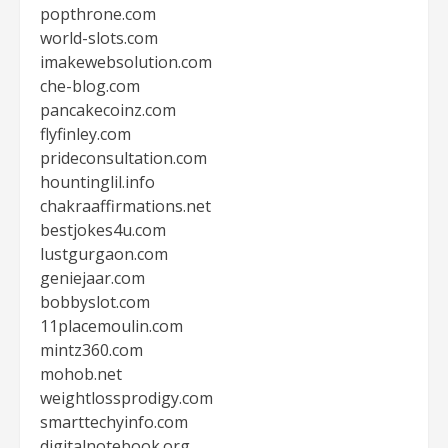
popthrone.com
world-slots.com
imakewebsolution.com
che-blog.com
pancakecoinz.com
flyfinley.com
prideconsultation.com
hountinglil.info
chakraaffirmations.net
bestjokes4u.com
lustgurgaon.com
geniejaar.com
bobbyslot.com
11placemoulin.com
mintz360.com
mohob.net
weightlossprodigy.com
smarttechyinfo.com
digitalnotebook.org