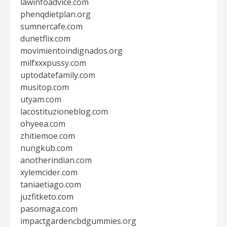
lawinfoadvice.com
phenqdietplan.org
sumnercafe.com
dunetflix.com
movimientoindignados.org
milfxxxpussy.com
uptodatefamily.com
musitop.com
utyam.com
lacostituzioneblog.com
ohyeea.com
zhitiemoe.com
nungkub.com
anotherindian.com
xylemcider.com
taniaetiago.com
juzfitketo.com
pasomaga.com
impactgardencbdgummies.org