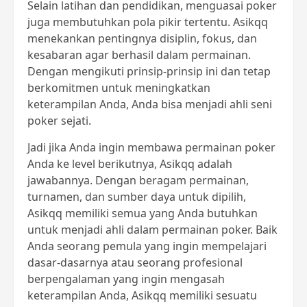
Selain latihan dan pendidikan, menguasai poker
juga membutuhkan pola pikir tertentu. Asikqq
menekankan pentingnya disiplin, fokus, dan
kesabaran agar berhasil dalam permainan.
Dengan mengikuti prinsip-prinsip ini dan tetap
berkomitmen untuk meningkatkan
keterampilan Anda, Anda bisa menjadi ahli seni
poker sejati.
Jadi jika Anda ingin membawa permainan poker
Anda ke level berikutnya, Asikqq adalah
jawabannya. Dengan beragam permainan,
turnamen, dan sumber daya untuk dipilih,
Asikqq memiliki semua yang Anda butuhkan
untuk menjadi ahli dalam permainan poker. Baik
Anda seorang pemula yang ingin mempelajari
dasar-dasarnya atau seorang profesional
berpengalaman yang ingin mengasah
keterampilan Anda, Asikqq memiliki sesuatu