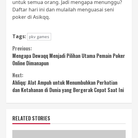
untuk semua orang. Jadi mengapa menunggu?
Daftar hari ini dan mulailah menguasai seni
poker di Asikqq.
Tags:
pkv games
Continue
Previous:
Mengapa Dewaqq Menjadi Pilihan Utama Pemain Poker
Reading
Online Dimanapun
Next:
Ahliqq: Alat Ampuh untuk Menumbuhkan Perhatian
dan Ketahanan di Dunia yang Bergerak Cepat Saat Ini
RELATED STORIES