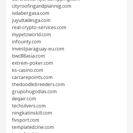
cityroofingandplannig.com
ivdabergasa.com
juyultadesga.com
real-crypto-services.com
mypetzworld.com
infounty.com
investparaguay-eu.com
bwc88asia.com
extrem-poker.com
ks-casino.com
carcarepoints.com
thedoodlebreeders.com
grupohugodias.com
deqair.com
techsilvers.com
ningkatinskill.com
fivsport.com
templatedzine.com