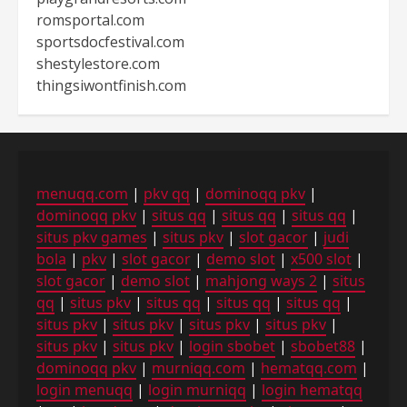
romsportal.com
sportsdocfestival.com
shestylestore.com
thingsiwontfinish.com
menuqq.com
|
pkv qq
|
dominoqq pkv
|
dominoqq pkv
|
situs qq
|
situs qq
|
situs qq
|
situs pkv games
|
situs pkv
|
slot gacor
|
judi
bola
|
pkv
|
slot gacor
|
demo slot
|
x500 slot
|
slot gacor
|
demo slot
|
mahjong ways 2
|
situs
qq
|
situs pkv
|
situs qq
|
situs qq
|
situs qq
|
situs pkv
|
situs pkv
|
situs pkv
|
situs pkv
|
situs pkv
|
situs pkv
|
login sbobet
|
sbobet88
|
dominoqq pkv
|
murniqq.com
|
hematqq.com
|
login menuqq
|
login murniqq
|
login hematqq