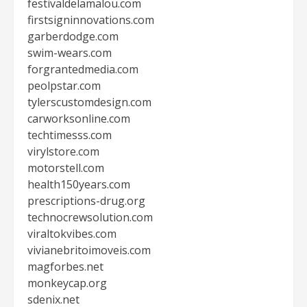
festivaldelamalou.com
firstsigninnovations.com
garberdodge.com
swim-wears.com
forgrantedmedia.com
peolpstar.com
tylerscustomdesign.com
carworksonline.com
techtimesss.com
virylstore.com
motorstell.com
health150years.com
prescriptions-drug.org
technocrewsolution.com
viraltokvibes.com
vivianebritoimoveis.com
magforbes.net
monkeycap.org
sdenix.net