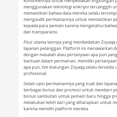
komitmennya untuk menyediakan lingkungan pe
menggunakan teknologi enkripsi tercanggih un
memastikan bahwa data mereka selalu tersimpan
mengaudit permainannya untuk memastikan pe
kepada para pemain karena mengetahui bahwa 
dan transparansi.
Fitur utama lainnya yang membedakan Zoyaqq d
layanan pelanggan. Platform ini menawarkan
dengan masalah atau pertanyaan apa pun yan
bantuan dalam permainan, memiliki pertanyaan
apa pun, tim dukungan Zoyaqq selalu tersedia
profesional.
Selain opsi permainannya yang kuat dan layan
berbagai bonus dan promosi untuk memberi pe
bonus sambutan untuk pemain baru hingga pro
melakukan lebih dari yang diharapkan untuk m
karena memilih platform mereka.