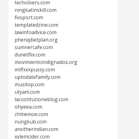
techsilvers.com
ningkatinskill.com
fivsport.com
templatedzine.com
lawinfoadvice.com
phenqdietplan.org
sumnercafe.com
dunetflix.com
movimientoindignados.org
milfxxxpussy.com
uptodatefamily.com
musitop.com
utyam.com
lacostituzioneblog.com
ohyeea.com
zhitiemoe.com
nungkub.com
anotherindian.com
xylemcider.com