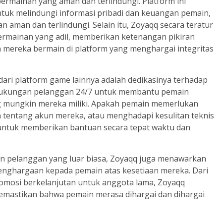
rmainan yang aman dan terlindungi. Platform ini
tuk melindungi informasi pribadi dan keuangan pemain,
 aman dan terlindungi. Selain itu, Zoyaqq secara teratur
rmainan yang adil, memberikan ketenangan pikiran
mereka bermain di platform yang menghargai integritas
ari platform game lainnya adalah dedikasinya terhadap
 dukungan pelanggan 24/7 untuk membantu pemain
g mungkin mereka miliki. Apakah pemain memerlukan
 tentang akun mereka, atau menghadapi kesulitan teknis
 untuk memberikan bantuan secara tepat waktu dan
an pelanggan yang luar biasa, Zoyaqq juga menawarkan
nghargaan kepada pemain atas kesetiaan mereka. Dari
mosi berkelanjutan untuk anggota lama, Zoyaqq
emastikan bahwa pemain merasa dihargai dan dihargai