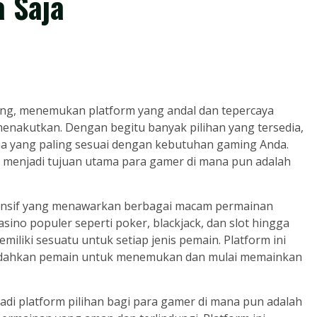
 Saja
ng, menemukan platform yang andal dan tepercaya
enakutkan. Dengan begitu banyak pilihan yang tersedia,
a yang paling sesuai dengan kebutuhan gaming Anda.
 menjadi tujuan utama para gamer di mana pun adalah
ensif yang menawarkan berbagai macam permainan
sino populer seperti poker, blackjack, dan slot hingga
iliki sesuatu untuk setiap jenis pemain. Platform ini
dahkan pemain untuk menemukan dan mulai memainkan
di platform pilihan bagi para gamer di mana pun adalah