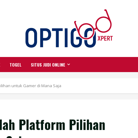
K
TOGEL
SITUS JUDI ONLINE
lihan untuk Gamer di Mana Saja
ah Platform Pilihan