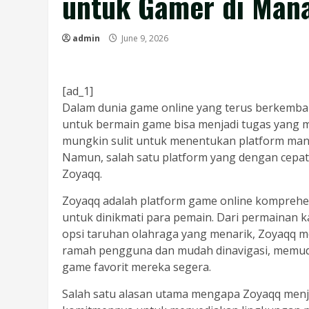
untuk Gamer di Mana
admin
June 9, 2026
[ad_1]
Dalam dunia game online yang terus berkemba
untuk bermain game bisa menjadi tugas yang m
mungkin sulit untuk menentukan platform man
Namun, salah satu platform yang dengan cepat
Zoyaqq.
Zoyaqq adalah platform game online kompreh
untuk dinikmati para pemain. Dari permainan ka
opsi taruhan olahraga yang menarik, Zoyaqq mem
ramah pengguna dan mudah dinavigasi, memu
game favorit mereka segera.
Salah satu alasan utama mengapa Zoyaqq menja