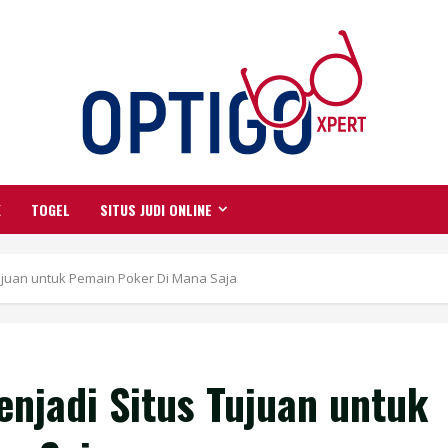
K
TOGEL
SITUS JUDI ONLINE
juan untuk Pemain Poker Di Mana Saja
jadi Situs Tujuan untuk