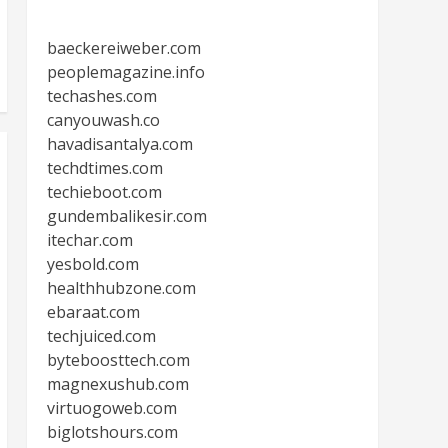
baeckereiweber.com
peoplemagazine.info
techashes.com
canyouwash.co
havadisantalya.com
techdtimes.com
techieboot.com
gundembalikesir.com
itechar.com
yesbold.com
healthhubzone.com
ebaraat.com
techjuiced.com
byteboosttech.com
magnexushub.com
virtuogoweb.com
biglotshours.com