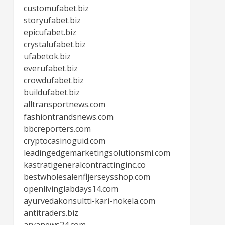
customufabet.biz
storyufabet.biz
epicufabet.biz
crystalufabet.biz
ufabetok.biz
everufabet.biz
crowdufabet.biz
buildufabet.biz
alltransportnews.com
fashiontrandsnews.com
bbcreporters.com
cryptocasinoguid.com
leadingedgemarketingsolutionsmi.com
kastratigeneralcontractinginc.co
bestwholesalenfljerseysshop.com
openlivinglabdays14.com
ayurvedakonsultti-kari-nokela.com
antitraders.biz