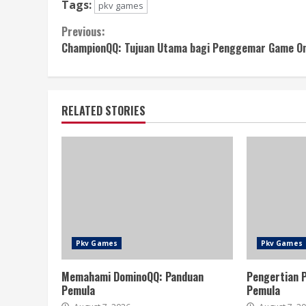
Tags:
pkv games
Continue
Previous:
ChampionQQ: Tujuan Utama bagi Penggemar Game On
Reading
RELATED STORIES
Pkv Games
Pkv Games
Memahami DominoQQ: Panduan
Pengertian 
Pemula
Pemula