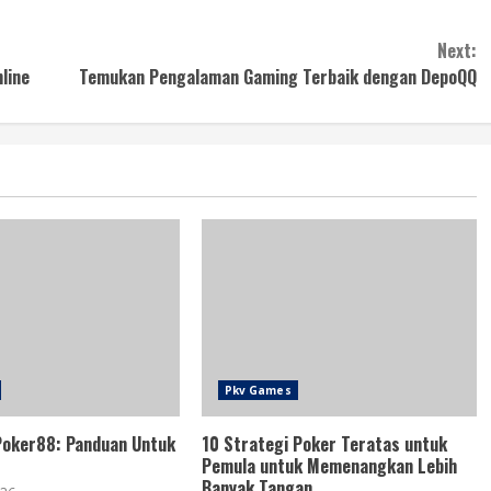
Next:
line
Temukan Pengalaman Gaming Terbaik dengan DepoQQ
Pkv Games
Poker88: Panduan Untuk
10 Strategi Poker Teratas untuk
Pemula untuk Memenangkan Lebih
Banyak Tangan