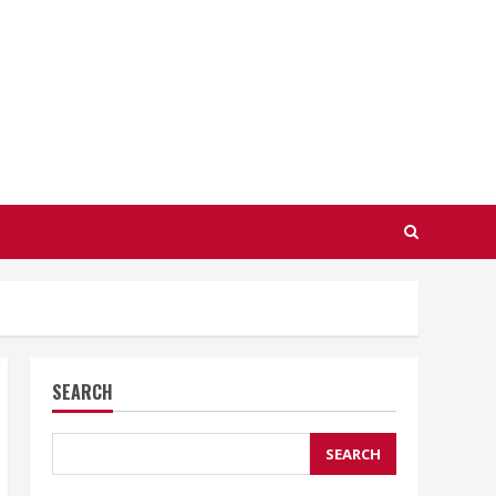
SEARCH
SEARCH