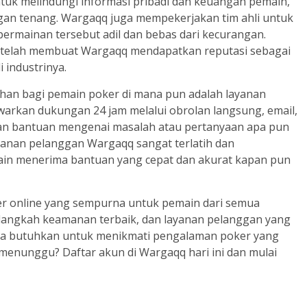
ntuk melindungi informasi pribadi dan keuangan pemain,
an tenang. Wargaqq juga mempekerjakan tim ahli untuk
mainan tersebut adil dan bebas dari kecurangan.
 telah membuat Wargaqq mendapatkan reputasi sebagai
i industrinya.
ihan bagi pemain poker di mana pun adalah layanan
warkan dukungan 24 jam melalui obrolan langsung, email,
an bantuan mengenai masalah atau pertanyaan apa pun
yanan pelanggan Wargaqq sangat terlatih dan
in menerima bantuan yang cepat dan akurat kapan pun
er online yang sempurna untuk pemain dari semua
 langkah keamanan terbaik, dan layanan pelanggan yang
da butuhkan untuk menikmati pengalaman poker yang
enunggu? Daftar akun di Wargaqq hari ini dan mulai